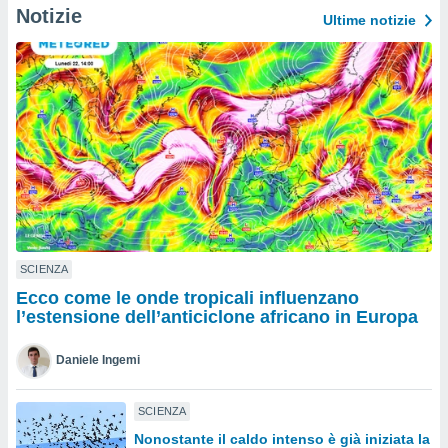
a", è
Notizie
Ultime notizie
al sito
ettando
zione di
okie,
dei nostri
che ci
no di
 e
e il
amento
 Web,
i
SCIENZA
re un
pecifico
Ecco come le onde tropicali influenzano
arti la
l’estensione dell’anticiclone africano in Europa
à o
i
Daniele Ingemi
zzati
 di esso.
sultare
SCIENZA
Nonostante il caldo intenso è già iniziata la
oni nella