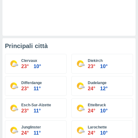
ioni
e
à non
izzata.
utare
zione dei
 al
Principali città
ito Web
questo
ento
Clervaux
Diekirch
 il
23°
10°
23°
10°
Differdange
Dudelange
o
23°
11°
24°
12°
, noi e i
rtner
mo
Esch-Sur-Alzette
Ettelbruck
23°
11°
24°
10°
tori
o
e simili
Junglinster
Larochette
24°
11°
24°
10°
viare,