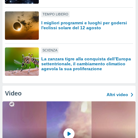
sui cookie
TEMPO LIBERO
e il tuo
 in
I migliori programmi e luoghi per godersi
l'eclissi solare del 12 agosto
o
 il
SCIENZA
azioni
kie
La zanzara tigre alla conquista dell’Europa
re
settentrionale, il cambiamento climatico
agevola la sua proliferazione
le a piè
 del
to web.
Video
Altri video
ATIVA,
e
gie
i cookie
ccetti
zione dei