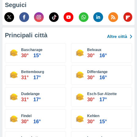
ioni
Seguici
e
à non
izzata.
utare
zione dei
Principali città
Altre città
 al
ito Web
Bascharage
Belvaux
questo
30°
15°
30°
16°
ento
 il
Bettembourg
Differdange
31°
17°
30°
16°
o
, noi e i
Dudelange
Esch-Sur-Alzette
rtner
31°
17°
30°
17°
mo
tori
Findel
Kehlen
o
30°
16°
30°
15°
e simili
viare,