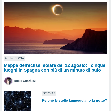
a", è
al sito
ettando
zione di
okie,
dei nostri
che ci
no di
 e
e il
amento
 Web,
ASTRONOMIA
i
Mappa dell'eclissi solare del 12 agosto: i cinque
re un
luoghi in Spagna con più di un minuto di buio
pecifico
arti la
Rocio González
à o
i
zzati
SCIENZA
 di esso.
Perché le stelle lampeggiano la notte?
sultare
oni nella