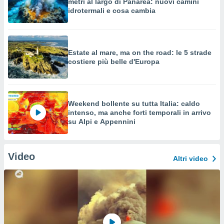
metri al largo di Panarea: nuovi camini
idrotermali e cosa cambia
Estate al mare, ma on the road: le 5 strade
costiere più belle d'Europa
Weekend bollente su tutta Italia: caldo
intenso, ma anche forti temporali in arrivo
su Alpi e Appennini
Video
Altri video