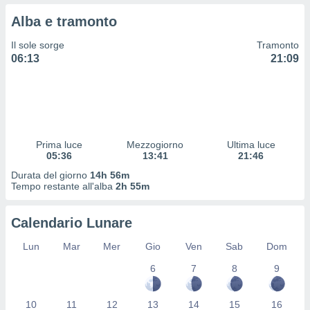
 profili
Alba e tramonto
lezione
cità
Il sole sorge
Tramonto
izzata,
06:13
21:09
fili per
izzazione
nuti,
 profili
lezione
uti
Prima luce
Mezzogiorno
Ultima luce
zzati,
05:36
13:41
21:46
 le
Durata del giorno
14h 56m
ni degli
Tempo restante all'alba
2h 55m
 misurare
zioni dei
,
Calendario Lunare
ere il
Lun
Mar
Mer
Gio
Ven
Sab
Dom
so
6
7
8
9
he o la
ione di
enienti
10
11
12
13
14
15
16
diverse,