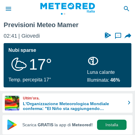
Previsioni Meteo Mamer
tiva
rivacy
02:41
Giovedi
...
ti di
net
Nubi sparse
net)
17°
i
 da
nisti per
Luna calante
 che le
Temp. percepita 17°
Illuminata:
46%
ioni
iano di
È
Ultim'ora.
L'Organizzazione Meteorologica Mondiale
 a
conferma: "El Niño sta raggiungendo
ito Web
un'intensità mai vista da diversi anni"
do le
opzioni:
Scarica
GRATIS
la app di
Meteored!
Installa
 i