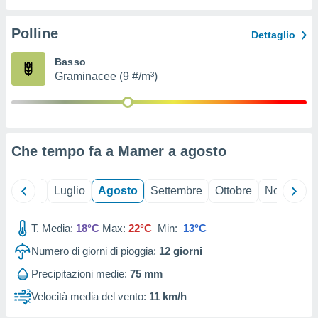
ioni
" o
tra
Polline
Dettaglio
sui cookie
o sito
Basso
Graminacee (9 #/m³)
nostri
mo il
te
ento dei
Che tempo fa a Mamer a
agosto
re
ioni su
Giugno
Luglio
Agosto
Settembre
Ottobre
Novembre
vo e/o
i,
T. Media:
18°C
Max:
22°C
Min:
13°C
 dati
er la
Numero di giorni di pioggia:
12
giorni
 della
à, creare
Precipitazioni medie:
75 mm
r la
Velocità media del vento:
11 km/h
à
izzata,