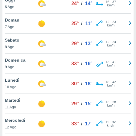
a", è
16
-
37
24°
/
14°
km/h
6 Ago
al sito
ettando
Domani
12
-
23
25°
/
11°
zione di
km/h
7 Ago
okie,
dei nostri
Sabato
12
-
24
che ci
29°
/
13°
km/h
8 Ago
no di
 e
e il
Domenica
13
-
41
33°
/
16°
amento
km/h
9 Ago
 Web,
i
Lunedì
18
-
42
re un
30°
/
18°
km/h
10 Ago
pecifico
arti la
Martedì
à o
13
-
28
29°
/
15°
km/h
i
11 Ago
zzati
 di esso.
Mercoledì
11
-
32
sultare
33°
/
17°
km/h
12 Ago
oni nella