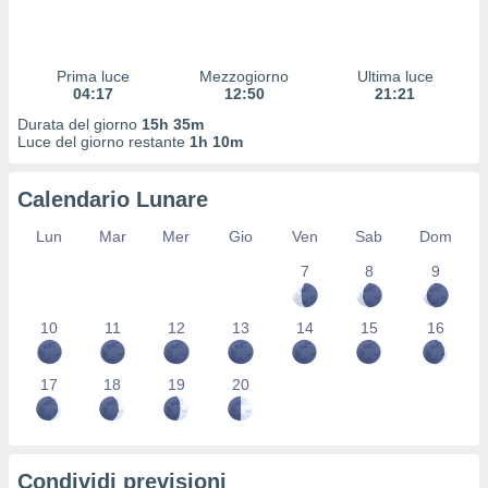
 profili
lezione
cità
izzata,
Prima luce
Mezzogiorno
Ultima luce
fili per
04:17
12:50
21:21
Durata del giorno
15h 35m
izzazione
Luce del giorno restante
1h 10m
nuti,
 profili
Calendario Lunare
lezione
uti
Lun
Mar
Mer
Gio
Ven
Sab
Dom
zzati,
 le
7
8
9
ni degli
 misurare
zioni dei
10
11
12
13
14
15
16
,
ere il
17
18
19
20
so
he o la
ione di
enienti
Condividi previsioni
diverse,