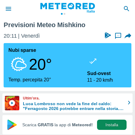
Previsioni Meteo Mishkino
tiva
rivacy
20:11
Venerdì
...
ti di
net
Nubi sparse
net)
20°
i
 da
nisti per
Sud-ovest
 che le
Temp. percepita 20°
11
20 km/h
ioni
iano di
È
Ultim'ora.
Luca Lombroso non vede la fine del caldo:
 a
"Ferragosto 2026 potrebbe entrare nella storia.
ito Web
Ecco perché."
do le
opzioni:
Scarica
GRATIS
la app di
Meteored!
Installa
 i