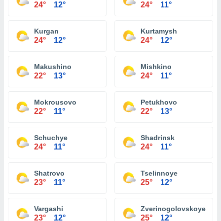
24°
12°
24°
11°
Kurgan
Kurtamysh
24°
12°
24°
12°
Makushino
Mishkino
22°
13°
24°
11°
Mokrousovo
Petukhovo
22°
11°
22°
13°
Schuchye
Shadrinsk
24°
11°
24°
11°
Shatrovo
Tselinnoye
23°
11°
25°
12°
Vargashi
Zverinogolovskoye
23°
12°
25°
12°