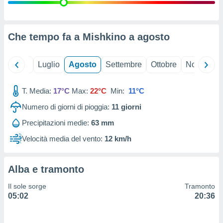
ioni
" o
tra
sui cookie
o sito
Che tempo fa a Mishkino a
agosto
nostri
Giugno
Luglio
Agosto
Settembre
Ottobre
Novembre
mo il
T. Media:
17°C
Max:
22°C
Min:
11°C
te
ento dei
Numero di giorni di pioggia:
11
giorni
Precipitazioni medie:
63 mm
re
ioni su
Velocità media del vento:
12 km/h
vo e/o
i,
 dati
Alba e tramonto
er la
 della
Il sole sorge
Tramonto
à, creare
05:02
20:36
r la
à
izzata,