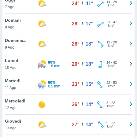
a", è
14
-
29
24°
/
11°
km/h
7 Ago
al sito
ettando
Domani
23
-
47
28°
/
17°
zione di
km/h
8 Ago
okie,
dei nostri
Domenica
12
-
20
che ci
28°
/
18°
km/h
9 Ago
no di
 e
e il
Lunedì
80%
14
-
42
29°
/
18°
amento
1.8 mm
km/h
10 Ago
 Web,
i
Martedì
60%
22
-
53
re un
23°
/
15°
0.5 mm
km/h
11 Ago
pecifico
arti la
Mercoledì
à o
8
-
22
26°
/
14°
km/h
i
12 Ago
zzati
 di esso.
Giovedi
9
-
22
sultare
27°
/
14°
km/h
13 Ago
oni nella