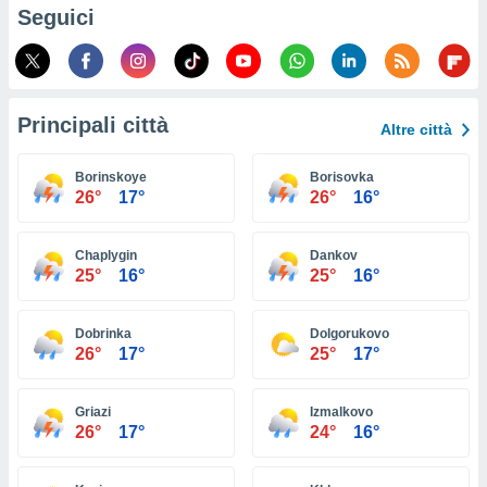
ioni
Seguici
e
à non
izzata.
utare
zione dei
Principali città
Altre città
 al
ito Web
Borinskoye
Borisovka
questo
26°
17°
26°
16°
ento
 il
Chaplygin
Dankov
25°
16°
25°
16°
o
, noi e i
Dobrinka
Dolgorukovo
rtner
26°
17°
25°
17°
mo
tori
Griazi
Izmalkovo
o
26°
17°
24°
16°
e simili
viare,