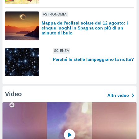
sui cookie
ASTRONOMIA
e il tuo
 in
Mappa dell'eclissi solare del 12 agosto: i
cinque luoghi in Spagna con più di un
minuto di buio
o
 il
SCIENZA
azioni
kie
Perché le stelle lampeggiano la notte?
re
le a piè
 del
to web.
Video
Altri video
ATIVA,
e
gie
i cookie
ccetti
zione dei