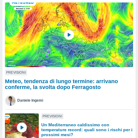
a", è
al sito
ettando
zione di
okie,
dei nostri
che ci
no di
 e
e il
amento
 Web,
PREVISIONI
i
Meteo, tendenza di lungo termine: arrivano
re un
conferme, la svolta dopo Ferragosto
pecifico
arti la
Daniele Ingemi
à o
i
zzati
PREVISIONI
 di esso.
Un Mediterraneo caldissimo con
sultare
temperature record: quali sono i rischi per i
prossimi mesi?
oni nella