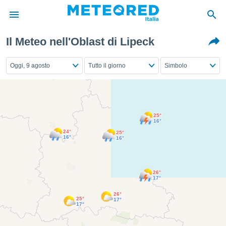
Il Meteo nell'Oblast di Lipeck
tiva
rivacy
Oggi, 9 agosto
Tutto il giorno
Simbolo
ti di
net
net)
i
 da
25°
nisti per
16°
 che le
24°
25°
ioni
16°
16°
iano di
È
26°
 a
17°
ito Web
26°
do le
25°
17°
opzioni:
17°
 i