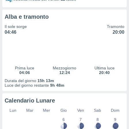
 profili
lezione
cità
Alba e tramonto
izzata,
fili per
Il sole sorge
Tramonto
04:46
20:00
izzazione
nuti,
 profili
lezione
uti
zzati,
Prima luce
Mezzogiorno
Ultima luce
 le
04:06
12:24
20:40
ni degli
 misurare
Durata del giorno
15h 13m
zioni dei
Luce del giorno restante
9h 48m
,
ere il
Calendario Lunare
so
Lun
Mar
Mer
Gio
Ven
Sab
Dom
he o la
ione di
6
7
8
9
enienti
diverse,