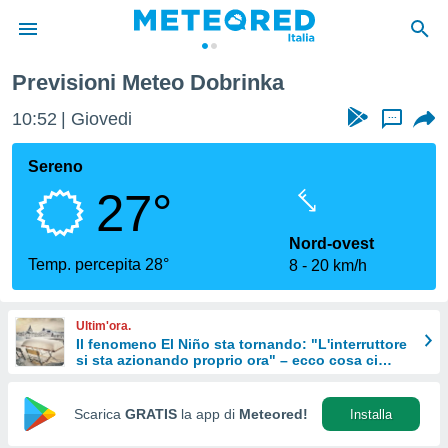
Previsioni Meteo Dobrinka
tiva
rivacy
10:52
Giovedi
...
ti di
net
Sereno
net)
27°
i
 da
nisti per
Nord-ovest
 che le
Temp. percepita 28°
8
20 km/h
ioni
iano di
È
Ultim'ora.
Il fenomeno El Niño sta tornando: "L'interruttore
 a
si sta azionando proprio ora" – ecco cosa ci
ito Web
aspetta in inverno
do le
opzioni:
Scarica
GRATIS
la app di
Meteored!
Installa
 i