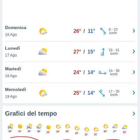
puoi
re ad
 al
ito web
Domenica
et. In
9
-
23
26°
/
11°
km/h
aso ti
16 Ago
mo che
installati
Lunedì
19
-
41
27°
/
15°
okie
km/h
17 Ago
i per
 la
Martedì
one nel
14
-
38
24°
/
14°
km/h
 non
18 Ago
utilizzati
er
Mercoledì
17
-
35
25°
/
14°
e il
km/h
19 Ago
amento o
rare
à o
Grafici del tempo
i
zzati,
 potrai
29°
31°
30°
26°
26°
26°
27°
25°
24°
24°
23°
are
21°
21°