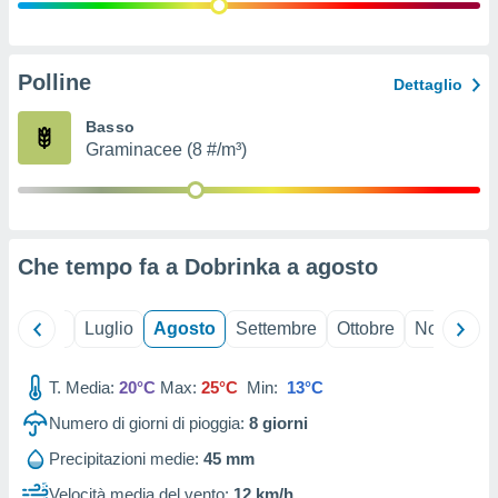
ioni
" o
tra
sui cookie
o sito
Polline
Dettaglio
Basso
nostri
Graminacee (8 #/m³)
mo il
te
ento dei
Che tempo fa a Dobrinka a
agosto
re
ioni su
vo e/o
Giugno
Luglio
Agosto
Settembre
Ottobre
Novembre
i,
 dati
er la
T. Media:
20°C
Max:
25°C
Min:
13°C
 della
Numero di giorni di pioggia:
8
giorni
à, creare
r la
Precipitazioni medie:
45 mm
à
izzata,
Velocità media del vento:
12 km/h