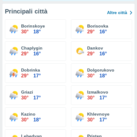
Principali città
Altre città
Borinskoye
Borisovka
30°
18°
29°
16°
Chaplygin
Dankov
29°
16°
29°
16°
Dobrinka
Dolgorukovo
29°
17°
30°
18°
Griazi
Izmalkovo
30°
17°
30°
17°
Kazino
Khlevnoye
30°
18°
30°
17°
Lebedyan
Pristen