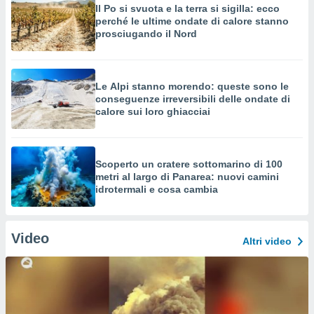
Il Po si svuota e la terra si sigilla: ecco
perché le ultime ondate di calore stanno
prosciugando il Nord
Le Alpi stanno morendo: queste sono le
conseguenze irreversibili delle ondate di
calore sui loro ghiacciai
Scoperto un cratere sottomarino di 100
metri al largo di Panarea: nuovi camini
idrotermali e cosa cambia
Video
Altri video