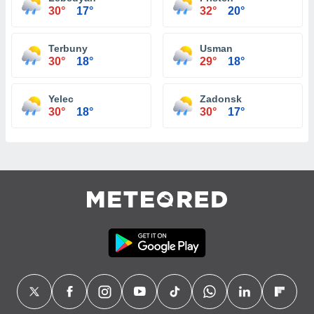
30°
17°
32°
20°
Terbuny
Usman
30°
18°
29°
18°
Yelec
Zadonsk
30°
18°
30°
17°