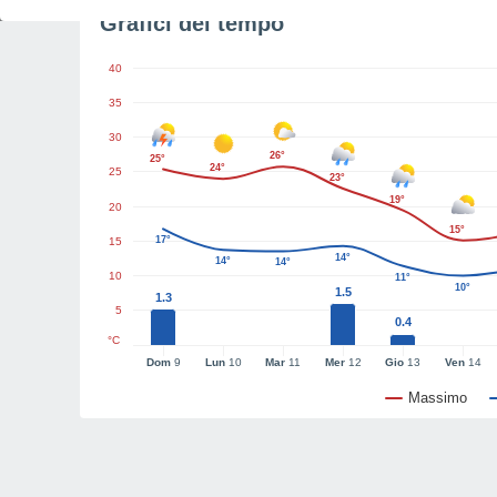
Grafici del tempo
40
35
30
26°
25°
24°
25
23°
19°
20
15°
17°
15
14°
14°
14°
10
11°
10°
1.5
1.3
5
0.4
°C
Dom
9
Lun
10
Mar
11
Mer
12
Gio
13
Ven
14
Massimo