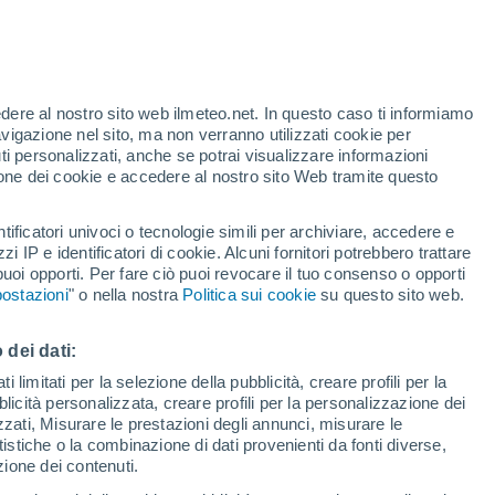
edere al nostro sito web ilmeteo.net. In questo caso ti informiamo
/h
avigazione nel sito, ma non verranno utilizzati cookie per
i personalizzati, anche se potrai visualizzare informazioni
azione dei cookie e accedere al nostro sito Web tramite questo
tificatori univoci o tecnologie simili per archiviare, accedere e
zzi IP e identificatori di cookie. Alcuni fornitori potrebbero trattare
 puoi opporti. Per fare ciò puoi revocare il tuo consenso o opporti
di pioggia
Satelliti
Modelli
ostazioni
" o nella nostra
Politica sui cookie
su questo sito web.
 dei dati:
ercoledì
Giovedi
Venerdì
Sabato
 limitati per la selezione della pubblicità, creare profili per la
bblicità personalizzata, creare profili per la personalizzazione dei
12 Ago
13 Ago
14 Ago
15 Ago
izzati, Misurare le prestazioni degli annunci, misurare le
istiche o la combinazione di dati provenienti da fonti diverse,
ezione dei contenuti.
80%
70%
50%