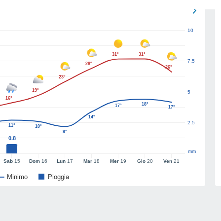
10
31°
31°
7.5
28°
26°
23°
19°
5
16°
18°
17°
17°
14°
2.5
11°
10°
9°
0.8
mm
Sab
15
Dom
16
Lun
17
Mar
18
Mer
19
Gio
20
Ven
21
Minimo
Pioggia