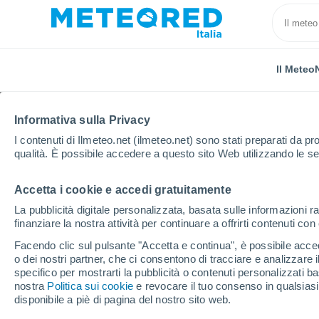
Il Meteo
Informativa sulla Privacy
I contenuti di Ilmeteo.net (ilmeteo.net) sono stati preparati da pro
qualità. È possibile accedere a questo sito Web utilizzando le se
Accetta i cookie e accedi gratuitamente
Home
Russia
Oblast di Lipeck
Kazino
La pubblicità digitale personalizzata, basata sulle informazioni ra
finanziare la nostra attività per continuare a offrirti contenuti co
Previsioni Meteo Kazin
Facendo clic sul pulsante "Accetta e continua", è possibile accede
o dei nostri partner, che ci consentono di tracciare e analizzare
10:55
Domenica
specifico per mostrarti la pubblicità o contenuti personalizzati b
nostra
Politica sui cookie
e revocare il tuo consenso in qualsia
disponibile a piè di pagina del nostro sito web.
Nubi sparse