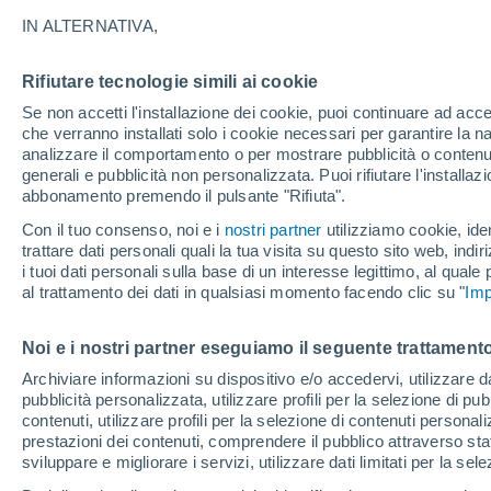
22°
IN ALTERNATIVA,
Rifiutare tecnologie simili ai cookie
Nord
Se non accetti l'installazione dei cookie, puoi continuare ad acc
Temp. percepita 24°
14
-
29 km
che verranno installati solo i cookie necessari per garantire la n
analizzare il comportamento o per mostrare pubblicità o contenut
generali e pubblicità non personalizzata. Puoi rifiutare l'install
abbonamento premendo il pulsante "Rifiuta".
Ultim'ora.
Meteo, tendenza di lungo termine: arrivano
Con il tuo consenso, noi e i
nostri partner
utilizziamo cookie, iden
conferme, la svolta dopo Ferragosto
trattare dati personali quali la tua visita su questo sito web, indiri
i tuoi dati personali sulla base di un interesse legittimo, al quale
Il Meteo 1 - 7
Attualità
Mappa di nuvolosità
Radar 
al trattamento dei dati in qualsiasi momento facendo clic su "
Imp
Noi e i nostri partner eseguiamo il seguente trattamento
Domani
Martedì
M
Oggi
Archiviare informazioni su dispositivo e/o accedervi, utilizzare dati
pubblicità personalizzata, utilizzare profili per la selezione di pu
10 Ago
11 Ago
9 Ago
contenuti, utilizzare profili per la selezione di contenuti personal
prestazioni dei contenuti, comprendere il pubblico attraverso stat
sviluppare e migliorare i servizi, utilizzare dati limitati per la sel
70%