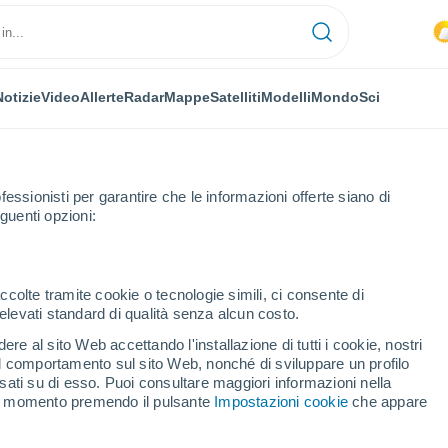
Notizie
Video
Allerte
Radar
Mappe
Satelliti
Modelli
Mondo
Sci
fessionisti per garantire che le informazioni offerte siano di
guenti opzioni:
ccolte tramite cookie o tecnologie simili, ci consente di
n elevati standard di qualità senza alcun costo.
o
re al sito Web accettando l'installazione di tutti i cookie, nostri
 il comportamento sul sito Web, nonché di sviluppare un profilo
...
asati su di esso. Puoi consultare maggiori informazioni nella
si momento premendo il pulsante
Impostazioni cookie
che appare
Per ora
Intervalli nuvolosi nelle prossime
ore