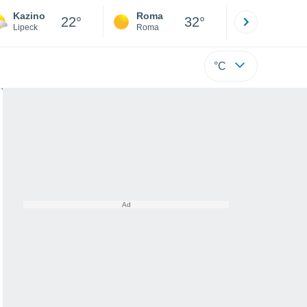
Kazino
Roma
Milano
22°
32°
Lipeck
Roma
Milano
°C