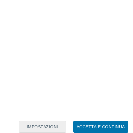
Calendario Lunare
Lun
Mar
Mer
Gio
Ven
Sab
Dom
9
10
11
12
13
14
15
16
17
18
19
20
21
22
IMPOSTAZIONI
ACCETTA E CONTINUA