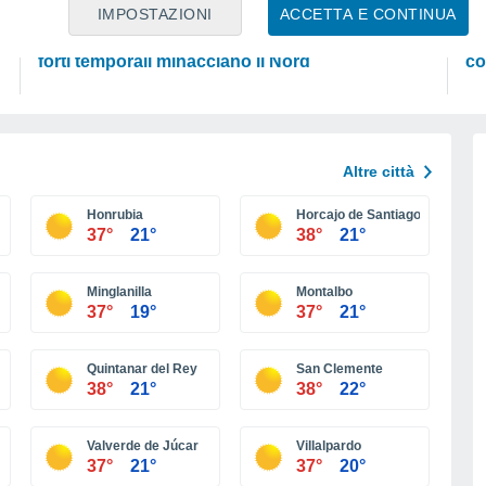
PREVISIONI
PI
IMPOSTAZIONI
ACCETTA E CONTINUA
Caldo intenso sull’Italia, ma venerdì 7 agosto
No
forti temporali minacciano il Nord
co
Altre città
Honrubia
Horcajo de Santiago
37°
21°
38°
21°
Minglanilla
Montalbo
37°
19°
37°
21°
Quintanar del Rey
San Clemente
38°
21°
38°
22°
Valverde de Júcar
Villalpardo
37°
21°
37°
20°