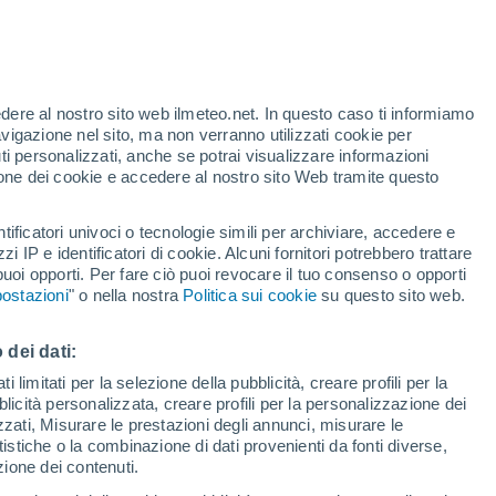
zuelo
18°
Beteta
37°
33°
37°
20°
18°
20°
edere al nostro sito web ilmeteo.net. In questo caso ti informiamo
Tragacete
Ribatajada
avigazione nel sito, ma non verranno utilizzati cookie per
32°
i personalizzati, anche se potrai visualizzare informazioni
17°
6°
azione dei cookie e accedere al nostro sito Web tramite questo
0°
Zafrilla
36°
19°
Cuenca
tificatori univoci o tecnologie simili per archiviare, accedere e
zzi IP e identificatori di cookie. Alcuni fornitori potrebbero trattare
36°
34°
°
 puoi opporti. Per fare ciò puoi revocare il tuo consenso o opporti
17°
34°
17°
°
ostazioni
" o nella nostra
Politica sui cookie
su questo sito web.
Carboneras
17°
San Martín
de
35°
de Boniches
Talayuelas
Guadazaón
19°
Chumillas
 dei dati:
37°
 limitati per la selezione della pubblicità, creare profili per la
21°
37°
37°
bblicità personalizzata, creare profili per la personalizzazione dei
19°
ubia
20°
izzati, Misurare le prestazioni degli annunci, misurare le
La Pesquera
Motilla del
Palancar
istiche o la combinazione di dati provenienti da fonti diverse,
38°
8°
ezione dei contenuti.
21°
2°
38°
38°
Sisante
20°