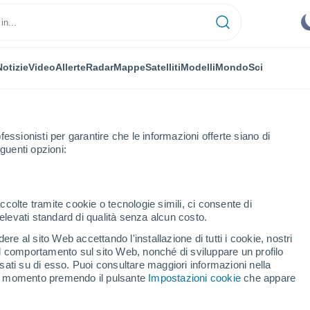
Notizie
Video
Allerte
Radar
Mappe
Satelliti
Modelli
Mondo
Sci
fessionisti per garantire che le informazioni offerte siano di
guenti opzioni:
i Cuenca
ccolte tramite cookie o tecnologie simili, ci consente di
n elevati standard di qualità senza alcun costo.
a di Cuenca
re al sito Web accettando l'installazione di tutti i cookie, nostri
 il comportamento sul sito Web, nonché di sviluppare un profilo
asati su di esso. Puoi consultare maggiori informazioni nella
si momento premendo il pulsante
Impostazioni cookie
che appare
33°
18°
34°