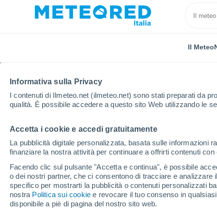
Il Meteo
Informativa sulla Privacy
I contenuti di Ilmeteo.net (ilmeteo.net) sono stati preparati da pro
qualità. È possibile accedere a questo sito Web utilizzando le se
Accetta i cookie e accedi gratuitamente
Home
Spagna
Castiglia-La Mancia
Provincia d
La pubblicità digitale personalizzata, basata sulle informazioni ra
finanziare la nostra attività per continuare a offrirti contenuti co
Il Meteo nella Provinci
Facendo clic sul pulsante "Accetta e continua", è possibile accede
o dei nostri partner, che ci consentono di tracciare e analizzare
specifico per mostrarti la pubblicità o contenuti personalizzati b
Oggi, 7 agosto
Tutto il giorno
Simbolo
nostra
Politica sui cookie
e revocare il tuo consenso in qualsia
disponibile a piè di pagina del nostro sito web.