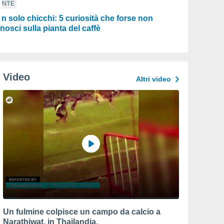
ANTE
n solo chicchi: 5 curiosità che forse non
nosci sulla pianta del caffè
Video
Altri video
Un fulmine colpisce un campo da calcio a
Narathiwat, in Thailandia.