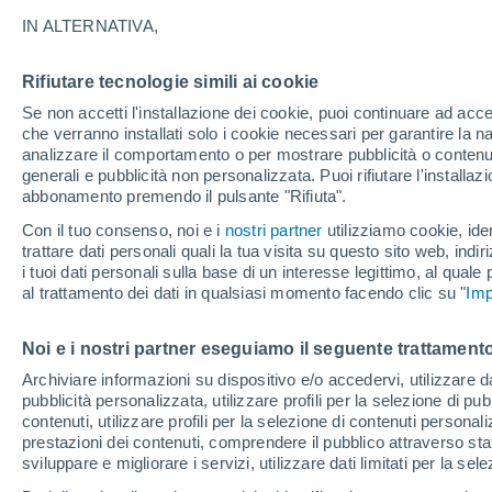
El Po
IN ALTERNATIVA,
37°
Rifiutare tecnologie simili ai cookie
21°
Buendía
Se non accetti l'installazione dei cookie, puoi continuare ad acc
Cañaveras
che verranno installati solo i cookie necessari per garantire la n
analizzare il comportamento o per mostrare pubblicità o contenut
3
37°
generali e pubblicità non personalizzata. Puoi rifiutare l'install
2
21°
abbonamento premendo il pulsante "Rifiuta".
Cuevas de
Huete
Velasco
37°
Con il tuo consenso, noi e i
nostri partner
utilizziamo cookie, iden
21°
trattare dati personali quali la tua visita su questo sito web, indiri
Tarancón
37
i tuoi dati personali sulla base di un interesse legittimo, al quale
20
al trattamento dei dati in qualsiasi momento facendo clic su "
Imp
37°
Villarejo-
Periesteban
21°
38°
Villarejo de
21°
Noi e i nostri partner eseguiamo il seguente trattamento
Fuentes
Villamayor
de Santiago
Archiviare informazioni su dispositivo e/o accedervi, utilizzare dati
pubblicità personalizzata, utilizzare profili per la selezione di pu
Honr
contenuti, utilizzare profili per la selezione di contenuti personal
39°
prestazioni dei contenuti, comprendere il pubblico attraverso stat
22°
3
sviluppare e migliorare i servizi, utilizzare dati limitati per la sel
2
Las
Pedroñeras
San