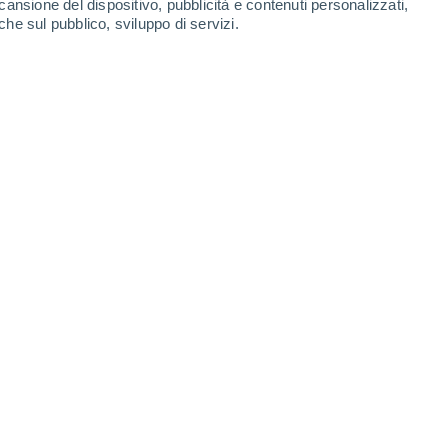
21°
cansione del dispositivo, pubblicità e contenuti personalizzati,
Ledaña
Quintanar
che sul pubblico, sviluppo di servizi.
del Rey
Leaflet
|
©
OpenStreetMap
|
ECMWF
by © Meteored