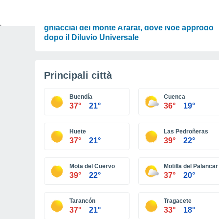
ATTUALITÀ
Gli esperti ispezionano per la prima volta i
ghiacciai del monte Ararat, dove Noè approdò
dopo il Diluvio Universale
Principali città
Buendía
Cuenca
37°
21°
36°
19°
Huete
Las Pedroñeras
37°
21°
39°
22°
Mota del Cuervo
Motilla del Palancar
39°
22°
37°
20°
Tarancón
Tragacete
37°
21°
33°
18°