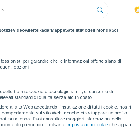
Notizie
Video
Allerte
Radar
Mappe
Satelliti
Modelli
Mondo
Sci
fessionisti per garantire che le informazioni offerte siano di
guenti opzioni:
i Cuenca
Cuenca
ccolte tramite cookie o tecnologie simili, ci consente di
n elevati standard di qualità senza alcun costo.
ca (Spagna)
re al sito Web accettando l'installazione di tutti i cookie, nostri
 il comportamento sul sito Web, nonché di sviluppare un profilo
...
asati su di esso. Puoi consultare maggiori informazioni nella
si momento premendo il pulsante
Impostazioni cookie
che appare
Per ora
Intervalli nuvolosi nelle prossime
ore