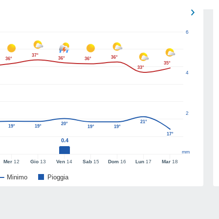
6
37°
36°
36°
36°
36°
35°
33°
4
2
21°
20°
19°
19°
19°
19°
17°
0.4
mm
Mer
12
Gio
13
Ven
14
Sab
15
Dom
16
Lun
17
Mar
18
Minimo
Pioggia