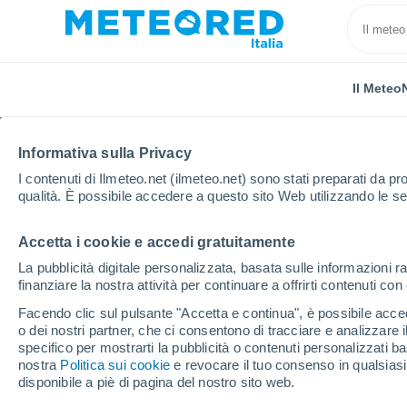
Il Meteo
Informativa sulla Privacy
I contenuti di Ilmeteo.net (ilmeteo.net) sono stati preparati da pro
qualità. È possibile accedere a questo sito Web utilizzando le se
Accetta i cookie e accedi gratuitamente
Home
Spagna
Castiglia-La Mancia
Provincia d
La pubblicità digitale personalizzata, basata sulle informazioni ra
finanziare la nostra attività per continuare a offrirti contenuti co
Previsioni Meteo Cuen
Facendo clic sul pulsante "Accetta e continua", è possibile accede
o dei nostri partner, che ci consentono di tracciare e analizzare
15:15
Giovedi
specifico per mostrarti la pubblicità o contenuti personalizzati b
nostra
Politica sui cookie
e revocare il tuo consenso in qualsia
disponibile a piè di pagina del nostro sito web.
Nubi sparse