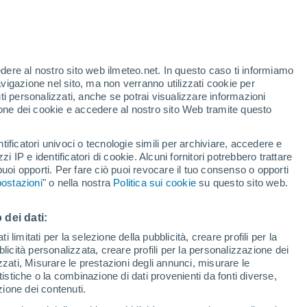
Allerta gialla
Allerta moderata per alte
temperature a Cuenca oggi
 alto!
edere al nostro sito web ilmeteo.net. In questo caso ti informiamo
avigazione nel sito, ma non verranno utilizzati cookie per
i personalizzati, anche se potrai visualizzare informazioni
azione dei cookie e accedere al nostro sito Web tramite questo
ore si
tificatori univoci o tecnologie simili per archiviare, accedere e
etta
zzi IP e identificatori di cookie. Alcuni fornitori potrebbero trattare
 puoi opporti. Per fare ciò puoi revocare il tuo consenso o opporti
di pioggia
Satelliti
Modelli
ostazioni
" o nella nostra
Politica sui cookie
su questo sito web.
 dei dati:
omenica
Lunedì
Martedì
Mercoledì
 limitati per la selezione della pubblicità, creare profili per la
bblicità personalizzata, creare profili per la personalizzazione dei
9 Ago
10 Ago
11 Ago
12 Ago
izzati, Misurare le prestazioni degli annunci, misurare le
istiche o la combinazione di dati provenienti da fonti diverse,
ezione dei contenuti.