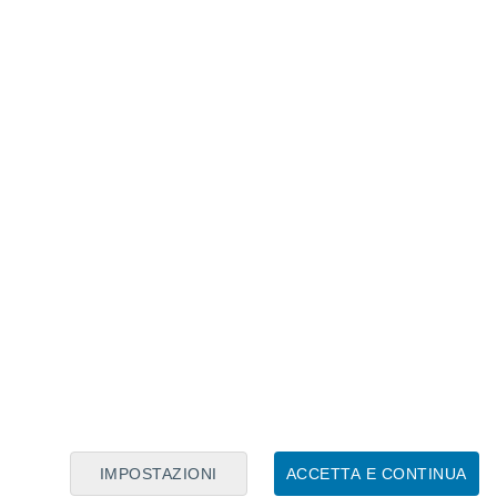
Calendario Lunare
Lun
Mar
Mer
Gio
Ven
Sab
Dom
6
7
8
9
10
11
12
13
14
15
16
17
18
19
IMPOSTAZIONI
ACCETTA E CONTINUA