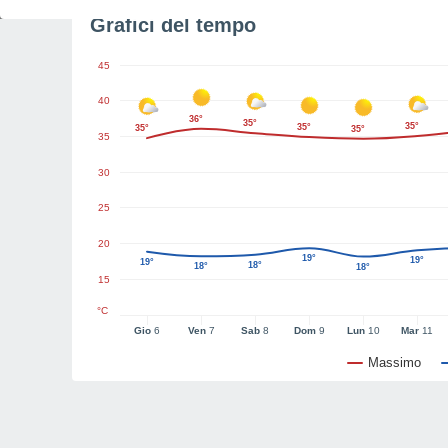
Grafici del tempo
45
40
36°
35°
35°
35°
35°
35°
35
30
25
20
19°
19°
19°
18°
18°
18°
15
°C
Gio
6
Ven
7
Sab
8
Dom
9
Lun
10
Mar
11
Massimo