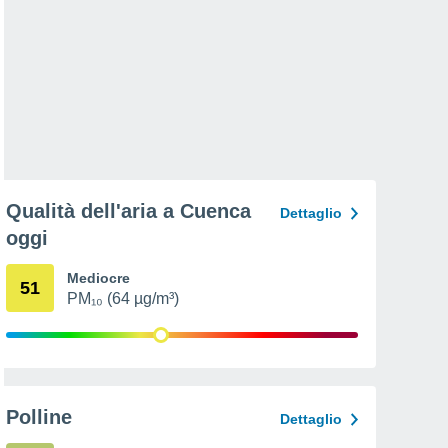
Qualità dell'aria a Cuenca
Dettaglio
oggi
Mediocre
51
PM₁₀ (64 µg/m³)
Polline
Dettaglio