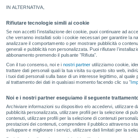
33°
IN ALTERNATIVA,
Rifiutare tecnologie simili ai cookie
UV
8 Molto
Se non accetti l'installazione dei cookie, puoi continuare ad acc
Temp. percepita 32°
FPS
25-50
che verranno installati solo i cookie necessari per garantire la n
analizzare il comportamento o per mostrare pubblicità o contenut
generali e pubblicità non personalizzata. Puoi rifiutare l'install
abbonamento premendo il pulsante "Rifiuta".
Ultim'ora.
Il fenomeno El Niño sta tornando: "L'interrutt
Con il tuo consenso, noi e i
nostri partner
utilizziamo cookie, iden
sta azionando proprio ora" – ecco cosa ci asp
trattare dati personali quali la tua visita su questo sito web, indiri
in inverno
i tuoi dati personali sulla base di un interesse legittimo, al quale
Il Meteo 1 - 7
Attualità
Mappa di nuvolosità
Radar 
al trattamento dei dati in qualsiasi momento facendo clic su "
Imp
Noi e i nostri partner eseguiamo il seguente trattamento
Domani
Sabato
D
Oggi
Archiviare informazioni su dispositivo e/o accedervi, utilizzare dati
pubblicità personalizzata, utilizzare profili per la selezione di pu
7 Ago
8 Ago
6 Ago
contenuti, utilizzare profili per la selezione di contenuti personal
prestazioni dei contenuti, comprendere il pubblico attraverso stat
sviluppare e migliorare i servizi, utilizzare dati limitati per la sel