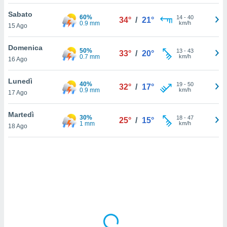
Sabato
sui cookie
60%
14
-
40
34°
/
21°
0.9 mm
km/h
15 Ago
e il tuo
 in
Domenica
50%
13
-
43
33°
/
20°
o
0.7 mm
km/h
16 Ago
 il
Lunedì
40%
azioni
19
-
50
32°
/
17°
0.9 mm
km/h
17 Ago
kie
re
le a piè
Martedì
30%
18
-
47
25°
/
15°
 del
1 mm
km/h
18 Ago
to web.
ATIVA,
e
gie
i cookie
ccetti
zione dei