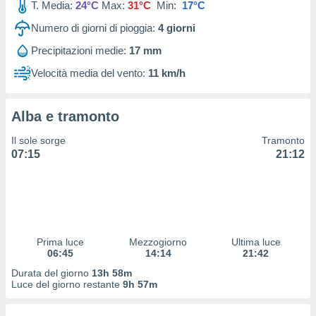
T. Media:
24°C
Max:
31°C
Min:
17°C
 profili
lezione
Numero di giorni di pioggia:
4
giorni
cità
izzata,
Precipitazioni medie:
17 mm
fili per
Velocità media del vento:
11 km/h
izzazione
nuti,
 profili
Alba e tramonto
lezione
Il sole sorge
Tramonto
uti
07:15
21:12
zzati,
 le
ni degli
 misurare
zioni dei
,
ere il
Prima luce
Mezzogiorno
Ultima luce
06:45
14:14
21:42
so
Durata del giorno
13h 58m
he o la
Luce del giorno restante
9h 57m
ione di
enienti
diverse,