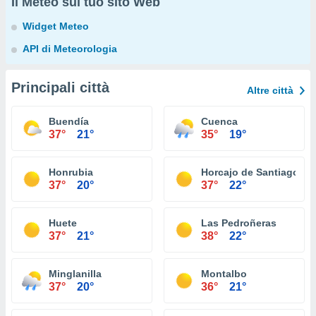
Il Meteo sul tuo sito Web
Widget Meteo
API di Meteorologia
Principali città
Altre città
Buendía
Cuenca
37°
21°
35°
19°
Honrubia
Horcajo de Santiago
37°
20°
37°
22°
Huete
Las Pedroñeras
37°
21°
38°
22°
Minglanilla
Montalbo
37°
20°
36°
21°