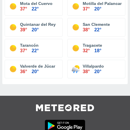
Mota del Cuervo
Motilla del Palancar
37°
22°
37°
20°
Quintanar del Rey
San Clemente
39°
20°
38°
22°
Tarancón
Tragacete
37°
22°
32°
18°
Valverde de Júcar
Villalpardo
36°
20°
38°
20°