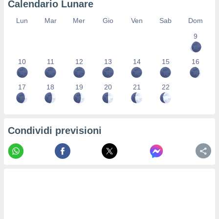
Calendario Lunare
re e
e i
Lun
Mar
Mer
Gio
Ven
Sab
Dom
tilizzare
9
ati per la
e dei
.
10
11
12
13
14
15
16
izzazione
17
18
19
20
21
22
azione
o la
e del
vo,
Condividi previsioni
à e
i
zzati,
one delle
ni dei
 e degli
 ricerche
ico,
di