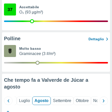
ioni
" o
Accettabile
tra
37
O₃ (93 µg/m³)
sui cookie
o sito
nostri
Polline
Dettaglio
mo il
te
Molto basso
ento dei
Graminacee (3 #/m³)
re
ioni su
vo e/o
i,
Che tempo fa a Valverde de Júcar a
 dati
er la
agosto
 della
à, creare
r la
Giugno
Luglio
Agosto
Settembre
Ottobre
Novembre
à
izzata,