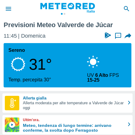
Valverde de Júcar
Previsioni Meteo Valverde de Júcar
tiva
rivacy
11:45
Domenica
...
ti di
net
Sereno
net)
31°
i
 da
nisti per
UV
6 Alto
FPS
 che le
Temp. percepita 30°
15-25
ioni
iano di
È
Allerta gialla
Allerta moderata per alte temperature a Valverde de Júcar
 a
oggi
ito Web
do le
Ultim'ora.
opzioni:
Meteo, tendenza di lungo termine: arrivano
conferme, la svolta dopo Ferragosto
 i