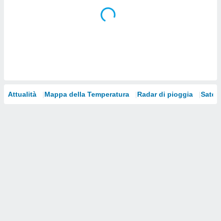
i nostri
artner
Attualità
Mappa della Temperatura
Radar di pioggia
Satelli