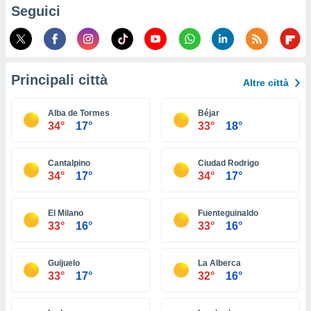
ioni
Seguici
e
à non
izzata.
utare
zione dei
Principali città
Altre città
 al
ito Web
Alba de Tormes
Béjar
questo
34°
17°
33°
18°
ento
 il
Cantalpino
Ciudad Rodrigo
34°
17°
34°
17°
o
, noi e i
El Milano
Fuenteguinaldo
rtner
33°
16°
33°
16°
mo
tori
Guijuelo
La Alberca
o
33°
17°
32°
16°
e simili
viare,