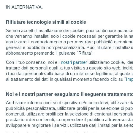
23°
IN ALTERNATIVA,
Rifiutare tecnologie simili ai cookie
Luna calan
Se non accetti l'installazione dei cookie, puoi continuare ad acc
Illuminata:
Temp. percepita 25°
che verranno installati solo i cookie necessari per garantire la n
analizzare il comportamento o per mostrare pubblicità o contenut
generali e pubblicità non personalizzata. Puoi rifiutare l'install
abbonamento premendo il pulsante "Rifiuta".
Ultim'ora.
Luca Lombroso non vede la fine del caldo:
Con il tuo consenso, noi e i
nostri partner
utilizziamo cookie, iden
"Ferragosto 2026 potrebbe entrare nella storia
trattare dati personali quali la tua visita su questo sito web, indiri
Ecco perché."
i tuoi dati personali sulla base di un interesse legittimo, al quale
Il Meteo 1 - 7
Attualità
Mappa di pioggia
Radar di 
al trattamento dei dati in qualsiasi momento facendo clic su "
Imp
Noi e i nostri partner eseguiamo il seguente trattamento
Domani
Lunedì
Oggi
Archiviare informazioni su dispositivo e/o accedervi, utilizzare dati
pubblicità personalizzata, utilizzare profili per la selezione di pu
9 Ago
10 Ago
8 Ago
contenuti, utilizzare profili per la selezione di contenuti personal
prestazioni dei contenuti, comprendere il pubblico attraverso stat
sviluppare e migliorare i servizi, utilizzare dati limitati per la sel