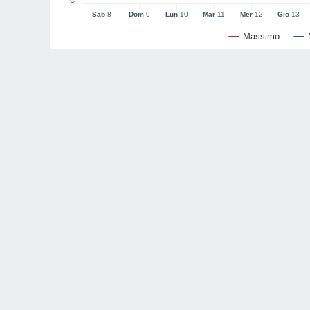
°C
Sab
8
Dom
9
Lun
10
Mar
11
Mer
12
Gio
13
Massimo