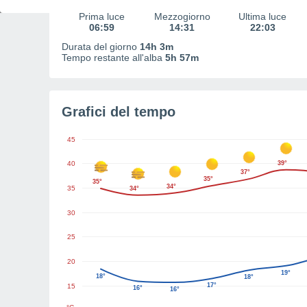
Prima luce
Mezzogiorno
Ultima luce
06:59
14:31
22:03
Durata del giorno
14h 3m
Tempo restante all'alba
5h 57m
Grafici del tempo
45
40
39°
37°
35°
35°
34°
35
34°
30
25
20
19°
18°
18°
17°
15
16°
16°