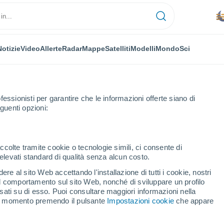
Notizie
Video
Allerte
Radar
Mappe
Satelliti
Modelli
Mondo
Sci
fessionisti per garantire che le informazioni offerte siano di
guenti opzioni:
alamanca
Ciudad Rodrigo
ccolte tramite cookie o tecnologie simili, ci consente di
n elevati standard di qualità senza alcun costo.
ad Rodrigo
re al sito Web accettando l'installazione di tutti i cookie, nostri
 il comportamento sul sito Web, nonché di sviluppare un profilo
...
asati su di esso. Puoi consultare maggiori informazioni nella
si momento premendo il pulsante
Impostazioni cookie
che appare
Per ora
Foschia di polvere nelle prossime
ore