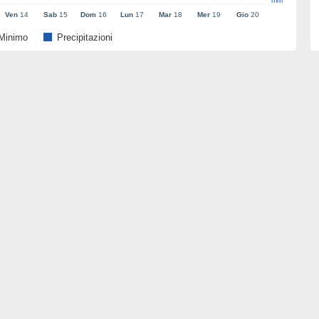
mm
Ven
14
Sab
15
Dom
16
Lun
17
Mar
18
Mer
19
Gio
20
Minimo
Precipitazioni