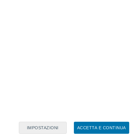
Calendario Lunare
Lun
Mar
Mer
Gio
Ven
Sab
Dom
8
9
10
11
12
13
14
15
16
IMPOSTAZIONI
ACCETTA E CONTINUA