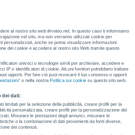
te
edere al nostro sito web ilmeteo.net. In questo caso ti informiamo
24%
avigazione nel sito, ma non verranno utilizzati cookie per
i personalizzati, anche se potrai visualizzare informazioni
azione dei cookie e accedere al nostro sito Web tramite questo
tificatori univoci o tecnologie simili per archiviare, accedere e
.
zzi IP e identificatori di cookie. Alcuni fornitori potrebbero trattare
 puoi opporti. Per fare ciò puoi revocare il tuo consenso o opporti
pioggia
Satelliti
Modelli
ostazioni
" o nella nostra
Politica sui cookie
su questo sito web.
 dei dati:
Martedì
Mercoledì
Giovedi
Venerdì
 limitati per la selezione della pubblicità, creare profili per la
bblicità personalizzata, creare profili per la personalizzazione dei
11 Ago
12 Ago
13 Ago
14 Ago
izzati, Misurare le prestazioni degli annunci, misurare le
istiche o la combinazione di dati provenienti da fonti diverse,
ezione dei contenuti.