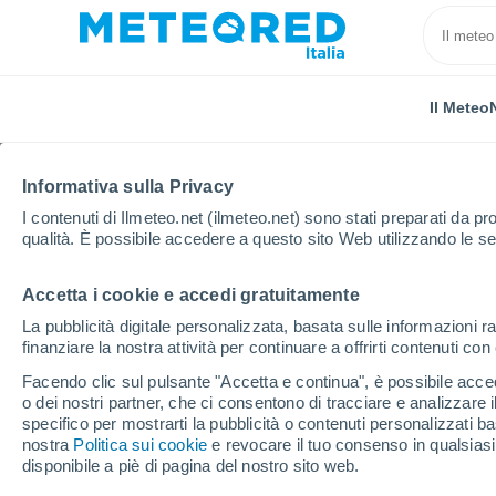
Il Meteo
Informativa sulla Privacy
I contenuti di Ilmeteo.net (ilmeteo.net) sono stati preparati da pro
qualità. È possibile accedere a questo sito Web utilizzando le se
Accetta i cookie e accedi gratuitamente
Home
Spagna
Castiglia e León
Provincia di S
La pubblicità digitale personalizzata, basata sulle informazioni ra
finanziare la nostra attività per continuare a offrirti contenuti co
Previsioni Meteo Ciud
Facendo clic sul pulsante "Accetta e continua", è possibile accede
o dei nostri partner, che ci consentono di tracciare e analizzare
01:02
Sabato
specifico per mostrarti la pubblicità o contenuti personalizzati b
nostra
Politica sui cookie
e revocare il tuo consenso in qualsia
disponibile a piè di pagina del nostro sito web.
Foschia di polvere