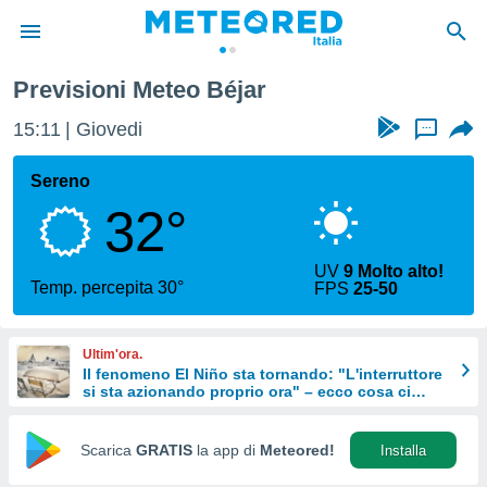
Béjar
Previsioni Meteo Béjar
tiva
rivacy
15:11
Giovedi
...
ti di
net
Sereno
net)
32°
i
 da
nisti per
UV
9 Molto alto!
 che le
Temp. percepita 30°
FPS
25-50
ioni
iano di
È
Ultim'ora.
Il fenomeno El Niño sta tornando: "L'interruttore
 a
si sta azionando proprio ora" – ecco cosa ci
ito Web
aspetta in inverno
do le
opzioni:
Scarica
GRATIS
la app di
Meteored!
Installa
 i