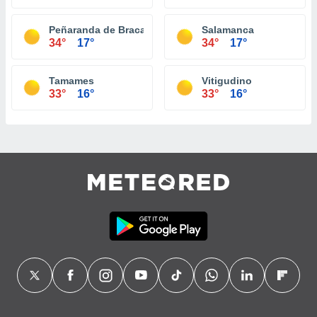
Peñaranda de Bracamonte
Salamanca
34°
17°
34°
17°
Tamames
Vitigudino
33°
16°
33°
16°