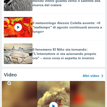
mondo intero guarda verso il satellite alla
ricerca del cratere
Il meteorologo Alessio Colella avverte: «Il
“maltempo” di agosto continuerà ancora a
lungo»
Il fenomeno El Niño sta tornando:
"L'interruttore si sta azionando proprio
ora" – ecco cosa ci aspetta in inverno
Video
Altri video