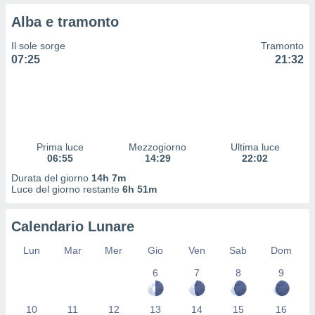
 profili
Alba e tramonto
lezione
cità
Il sole sorge
Tramonto
izzata,
07:25
21:32
fili per
izzazione
nuti,
 profili
lezione
uti
Prima luce
Mezzogiorno
Ultima luce
zzati,
06:55
14:29
22:02
 le
Durata del giorno
14h 7m
ni degli
Luce del giorno restante
6h 51m
 misurare
zioni dei
,
Calendario Lunare
ere il
Lun
Mar
Mer
Gio
Ven
Sab
Dom
so
6
7
8
9
he o la
ione di
enienti
10
11
12
13
14
15
16
diverse,