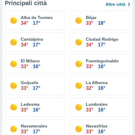
Principali città
Altre città
Alba de Tormes
Béjar
34°
17°
33°
18°
Cantalpino
Ciudad Rodrigo
34°
17°
34°
17°
El Milano
Fuenteguinaldo
33°
16°
33°
16°
Guijuelo
La Alberca
33°
17°
32°
16°
Ledesma
Lumbrales
33°
16°
33°
16°
Navamorales
Navasfrías
33°
17°
33°
16°