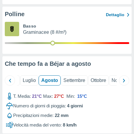
ioni
" o
tra
Polline
Dettaglio
sui cookie
o sito
Basso
Graminacee (8 #/m³)
nostri
mo il
te
ento dei
Che tempo fa a Béjar a
agosto
re
ioni su
Giugno
Luglio
Agosto
Settembre
Ottobre
Novembre
vo e/o
i,
T. Media:
21°C
Max:
27°C
Min:
15°C
 dati
er la
Numero di giorni di pioggia:
4
giorni
 della
à, creare
Precipitazioni medie:
22 mm
r la
Velocità media del vento:
8 km/h
à
izzata,