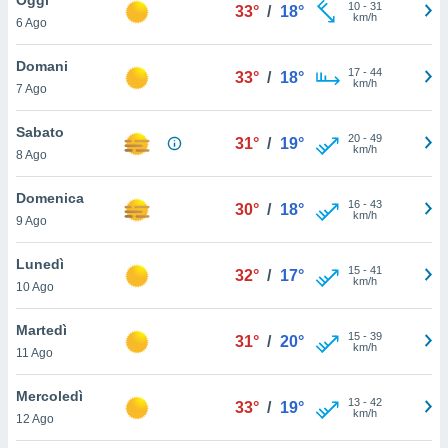
a", è
10
-
31
33°
/
18°
km/h
6 Ago
al sito
ettando
Domani
17
-
44
33°
/
18°
zione di
km/h
7 Ago
okie,
dei nostri
Sabato
20
-
49
che ci
31°
/
19°
km/h
8 Ago
no di
 e
e il
Domenica
16
-
43
30°
/
18°
amento
km/h
9 Ago
 Web,
i
Lunedì
15
-
41
re un
32°
/
17°
km/h
10 Ago
pecifico
arti la
Martedì
à o
15
-
39
31°
/
20°
km/h
i
11 Ago
zzati
 di esso.
Mercoledì
13
-
42
sultare
33°
/
19°
km/h
12 Ago
oni nella