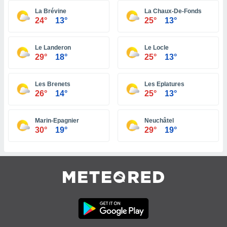
 e
ati
La Brévine
La Chaux-De-Fonds
24°
13°
25°
13°
 quali la
a su
ito web,
Le Landeron
Le Locle
IP e
29°
18°
25°
13°
tori di
Alcuni
Les Brenets
Les Eplatures
ro
26°
14°
25°
13°
 tuoi dati
 sulla
un
Marin-Epagnier
Neuchâtel
e
30°
19°
29°
19°
, al quale
rti. Per
puoi
il tuo
o o
l
nto dei
ualsiasi
 facendo