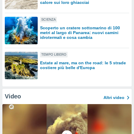
calore sui loro ghiacciai
sui cookie
e il tuo
SCIENZA
 in
Scoperto un cratere sottomarino di 100
metri al largo di Panarea: nuovi camini
o
idrotermali e cosa cambia
 il
azioni
TEMPO LIBERO
kie
re
Estate al mare, ma on the road: le 5 strade
le a piè
costiere più belle d'Europa
 del
to web.
Video
ATIVA,
Altri video
e
gie
i cookie
ccetti
zione dei