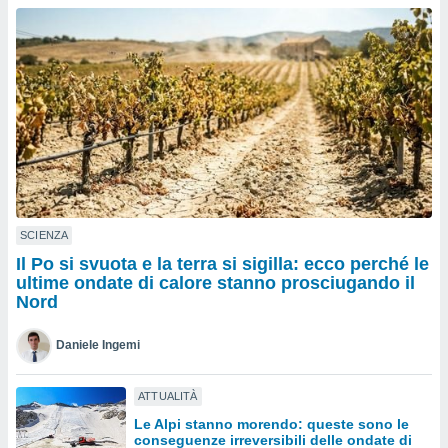
a", è
al sito
ettando
zione di
okie,
dei nostri
che ci
no di
 e
e il
amento
 Web,
SCIENZA
i
Il Po si svuota e la terra si sigilla: ecco perché le
re un
ultime ondate di calore stanno prosciugando il
pecifico
Nord
arti la
à o
Daniele Ingemi
i
zzati
 di esso.
ATTUALITÀ
sultare
Le Alpi stanno morendo: queste sono le
conseguenze irreversibili delle ondate di
oni nella