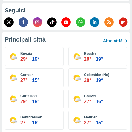
ioni
e
Seguici
à non
izzata.
utare
zione dei
Principali città
 al
Altre città
ito Web
questo
Bevaix
Boudry
ento
29°
19°
29°
19°
 il
Cernier
Colombier (Ne)
27°
15°
29°
19°
o
, noi e i
rtner
Cortaillod
Couvet
mo
29°
19°
27°
16°
tori
o
Dombresson
Fleurier
e simili
27°
16°
27°
15°
viare,