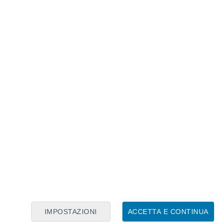
Calendario Lunare
Lun
Mar
Mer
Gio
Ven
Sab
Dom
6
7
8
9
10
11
12
13
14
15
16
17
18
19
IMPOSTAZIONI
ACCETTA E CONTINUA