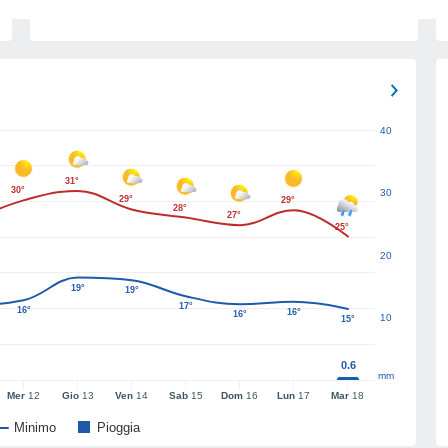
40
31°
30°
30
29°
29°
28°
27°
25°
20
19°
19°
17°
16°
16°
16°
10
15°
0.6
mm
Mer
12
Gio
13
Ven
14
Sab
15
Dom
16
Lun
17
Mar
18
Minimo
Pioggia