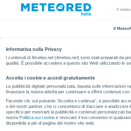
Il Meteo
Informativa sulla Privacy
I contenuti di Ilmeteo.net (ilmeteo.net) sono stati preparati da pro
qualità. È possibile accedere a questo sito Web utilizzando le se
Accetta i cookie e accedi gratuitamente
Home
Svizzera
Cantone di Neuchâtel
Les Bren
La pubblicità digitale personalizzata, basata sulle informazioni ra
finanziare la nostra attività per continuare a offrirti contenuti co
Previsioni Meteo Les B
Facendo clic sul pulsante "Accetta e continua", è possibile accede
o dei nostri partner, che ci consentono di tracciare e analizzare
05:55
Giovedi
specifico per mostrarti la pubblicità o contenuti personalizzati b
nostra
Politica sui cookie
e revocare il tuo consenso in qualsia
disponibile a piè di pagina del nostro sito web.
Sereno