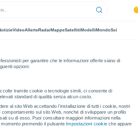
Notizie
Video
Allerte
Radar
Mappe
Satelliti
Modelli
Mondo
Sci
fessionisti per garantire che le informazioni offerte siano di
guenti opzioni:
ets
ccolte tramite cookie o tecnologie simili, ci consente di
n elevati standard di qualità senza alcun costo.
renets
re al sito Web accettando l'installazione di tutti i cookie, nostri
 il comportamento sul sito Web, nonché di sviluppare un profilo
...
asati su di esso. Puoi consultare maggiori informazioni nella
si momento premendo il pulsante
Impostazioni cookie
che appare
Per ora
Intervalli nuvolosi nelle prossime
ore