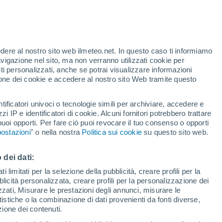
edere al nostro sito web ilmeteo.net. In questo caso ti informiamo
avigazione nel sito, ma non verranno utilizzati cookie per
i personalizzati, anche se potrai visualizzare informazioni
azione dei cookie e accedere al nostro sito Web tramite questo
tificatori univoci o tecnologie simili per archiviare, accedere e
sità
zzi IP e identificatori di cookie. Alcuni fornitori potrebbero trattare
 puoi opporti. Per fare ciò puoi revocare il tuo consenso o opporti
di pioggia
Satelliti
Modelli
ostazioni
" o nella nostra
Politica sui cookie
su questo sito web.
 dei dati:
omenica
Lunedì
Martedì
Mercoledì
 limitati per la selezione della pubblicità, creare profili per la
bblicità personalizzata, creare profili per la personalizzazione dei
9 Ago
10 Ago
11 Ago
12 Ago
izzati, Misurare le prestazioni degli annunci, misurare le
istiche o la combinazione di dati provenienti da fonti diverse,
ezione dei contenuti.
80%
90%