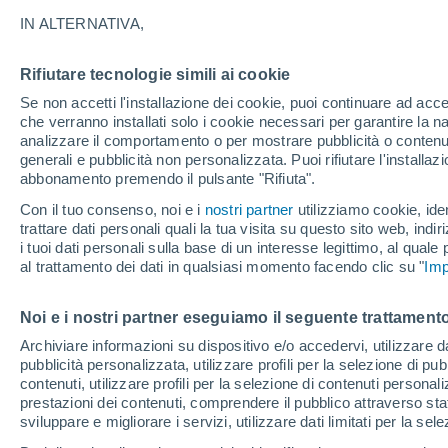
13°
IN ALTERNATIVA,
Rifiutare tecnologie simili ai cookie
Ovest
Se non accetti l'installazione dei cookie, puoi continuare ad acc
Temp. percepita 13°
1
-
6 km/h
che verranno installati solo i cookie necessari per garantire la n
analizzare il comportamento o per mostrare pubblicità o contenut
generali e pubblicità non personalizzata. Puoi rifiutare l'install
abbonamento premendo il pulsante "Rifiuta".
Ultim'ora.
L'Organizzazione Meteorologica Mondiale
Con il tuo consenso, noi e i
nostri partner
utilizziamo cookie, iden
conferma: "El Niño sta raggiungendo un'inten
trattare dati personali quali la tua visita su questo sito web, indiri
mai vista da diversi anni"
i tuoi dati personali sulla base di un interesse legittimo, al quale
Il Meteo 1 - 7
Attualità
Mappa di nuvolosità
Radar 
al trattamento dei dati in qualsiasi momento facendo clic su "
Imp
Noi e i nostri partner eseguiamo il seguente trattamento
Domani
Sabato
D
Oggi
Archiviare informazioni su dispositivo e/o accedervi, utilizzare dati
pubblicità personalizzata, utilizzare profili per la selezione di pu
7 Ago
8 Ago
6 Ago
contenuti, utilizzare profili per la selezione di contenuti personal
prestazioni dei contenuti, comprendere il pubblico attraverso stat
sviluppare e migliorare i servizi, utilizzare dati limitati per la sel