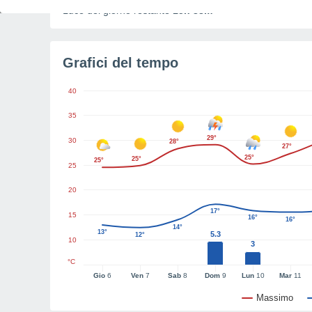
Luce del giorno restante
15h 38m
Grafici del tempo
40
35
29°
30
28°
27°
25°
25°
25°
25
20
17°
15
16°
16°
14°
13°
5.3
12°
10
3
°C
Gio
6
Ven
7
Sab
8
Dom
9
Lun
10
Mar
11
Massimo