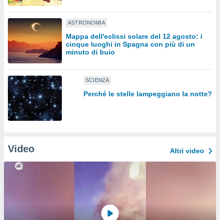
sui cookie
ASTRONOMIA
e il tuo
 in
Mappa dell'eclissi solare del 12 agosto: i
cinque luoghi in Spagna con più di un
minuto di buio
o
 il
SCIENZA
azioni
kie
Perché le stelle lampeggiano la notte?
re
le a piè
 del
to web.
Video
Altri video
ATIVA,
e
gie
i cookie
ccetti
zione dei