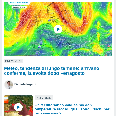
a", è
al sito
ettando
zione di
okie,
dei nostri
che ci
no di
 e
e il
amento
 Web,
PREVISIONI
i
Meteo, tendenza di lungo termine: arrivano
re un
conferme, la svolta dopo Ferragosto
pecifico
arti la
Daniele Ingemi
à o
i
zzati
PREVISIONI
 di esso.
Un Mediterraneo caldissimo con
sultare
temperature record: quali sono i rischi per i
prossimi mesi?
oni nella