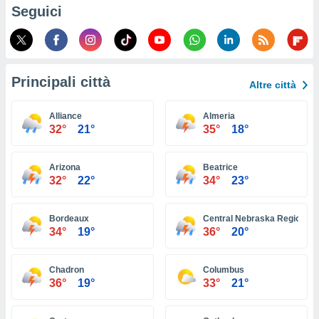
ioni
Seguici
e
à non
izzata.
utare
zione dei
Principali città
Altre città
 al
ito Web
Alliance
Almeria
questo
32°
21°
35°
18°
ento
 il
Arizona
Beatrice
32°
22°
34°
23°
o
, noi e i
Bordeaux
Central Nebraska Regional A
rtner
34°
19°
36°
20°
mo
tori
Chadron
Columbus
o
36°
19°
33°
21°
e simili
viare,