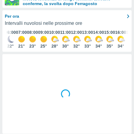
conferme, la svolta dopo Ferragosto
e
Per ora
amente
Intervalli nuvolosi nelle prossime ore
cità
:00
06:00
07:00
08:00
09:00
10:00
11:00
12:00
13:00
14:00
15:00
16:00
17:
izzata,
ACCETTA
ulle
E
3°
22°
21°
23°
25°
28°
30°
32°
33°
34°
35°
34°
34
ioni
CONTINUA
tramite
e simili,
IMPOSTAZIONI
nte di
e la
tività per
re a
ontenuti
ti
 di
senza
sto.
clic sul
 "Accetta