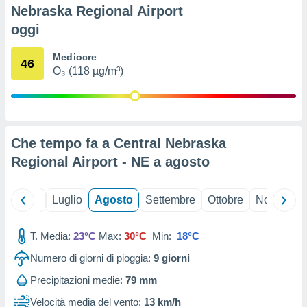
ioni
" o
Nebraska Regional Airport
tra
oggi
sui cookie
o sito
Mediocre
46
O₃ (118 µg/m³)
nostri
mo il
te
ento dei
Che tempo fa a Central Nebraska
Regional Airport - NE a
agosto
re
ioni su
vo e/o
Giugno
Luglio
Agosto
Settembre
Ottobre
Novembre
i,
 dati
er la
T. Media:
23°C
Max:
30°C
Min:
18°C
 della
Numero di giorni di pioggia:
9
giorni
à, creare
r la
Precipitazioni medie:
79 mm
à
izzata,
Velocità media del vento:
13 km/h