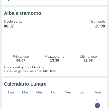
 profili
lezione
cità
Alba e tramonto
izzata,
fili per
Il sole sorge
Tramonto
06:37
20:39
izzazione
nuti,
 profili
lezione
uti
zzati,
Prima luce
Mezzogiorno
Ultima luce
 le
06:07
13:38
21:09
ni degli
 misurare
Durata del giorno
14h 2m
Luce del giorno restante
14h 18m
zioni dei
,
ere il
Calendario Lunare
so
Lun
Mar
Mer
Gio
Ven
Sab
Dom
he o la
ione di
9
enienti
diverse,