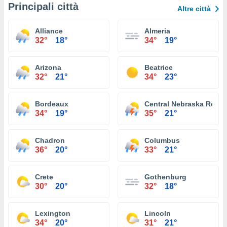
Principali città
Altre città
Alliance
Almeria
32°
18°
34°
19°
Arizona
Beatrice
32°
21°
34°
23°
Bordeaux
Central Nebraska Region
34°
19°
35°
21°
Chadron
Columbus
36°
20°
33°
21°
Crete
Gothenburg
30°
20°
32°
18°
Lexington
Lincoln
34°
20°
31°
21°