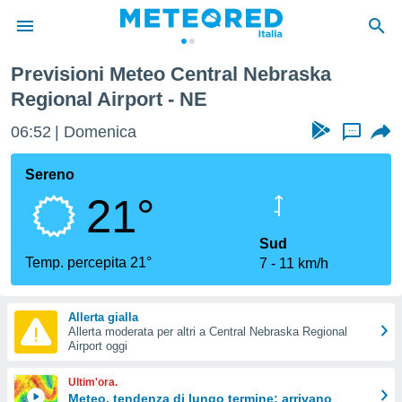
ort
Previsioni Meteo Central Nebraska
tiva
Regional Airport - NE
rivacy
ti di
06:52
Domenica
...
net
net)
Sereno
i
 da
21°
nisti per
 che le
Sud
ioni
Temp. percepita 21°
iano di
7
11 km/h
È
 a
Allerta gialla
ito Web
Allerta moderata per altri a Central Nebraska Regional
Airport oggi
do le
opzioni:
Ultim'ora.
Meteo, tendenza di lungo termine: arrivano
 i