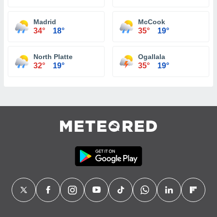
Madrid
McCook
34°
18°
35°
19°
North Platte
Ogallala
32°
19°
35°
19°