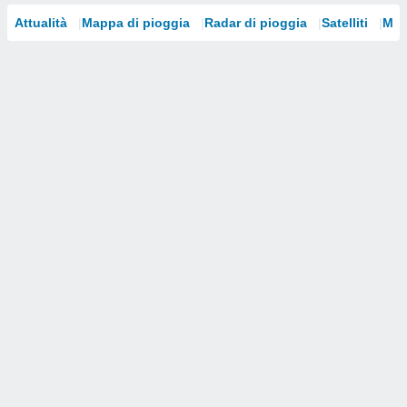
Attualità
Mappa di pioggia
Radar di pioggia
Satelliti
Mod
i nostri
artner