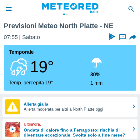
Previsioni Meteo North Platte - NE
tiva
rivacy
07:55
Sabato
...
ti di
net
Temporale
net)
19°
i
 da
nisti per
30%
 che le
Temp. percepita 19°
1 mm
ioni
iano di
È
Allerta gialla
 a
Allerta moderata per altri a North Platte oggi
ito Web
do le
Ultim'ora.
opzioni:
Ondata di calore fino a Ferragosto: rischia di
diventare eccezionale. Svolta solo a fine mese?
 i