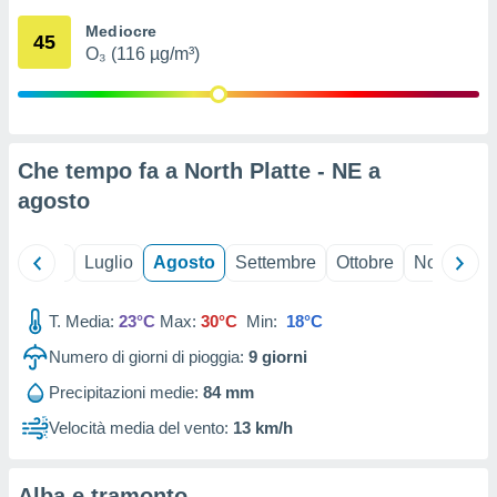
ioni
" o
Mediocre
tra
45
O₃ (116 µg/m³)
sui cookie
o sito
nostri
Che tempo fa a North Platte - NE a
mo il
agosto
te
ento dei
Giugno
Luglio
Agosto
Settembre
Ottobre
Novembre
re
ioni su
vo e/o
T. Media:
23°C
Max:
30°C
Min:
18°C
i,
Numero di giorni di pioggia:
9
giorni
 dati
er la
Precipitazioni medie:
84 mm
 della
à, creare
Velocità media del vento:
13 km/h
r la
à
izzata,
Alba e tramonto