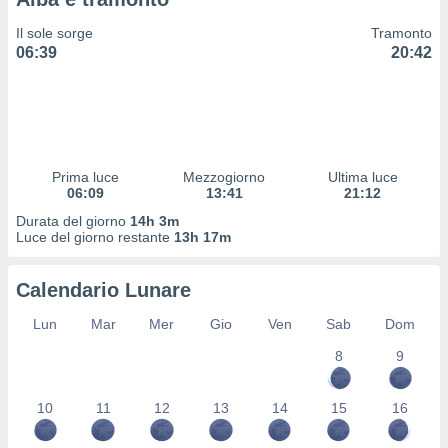
 profili
lezione
Il sole sorge
Tramonto
cità
06:39
20:42
izzata,
fili per
izzazione
nuti,
 profili
Prima luce
Mezzogiorno
Ultima luce
lezione
06:09
13:41
21:12
uti
zzati,
Durata del giorno
14h 3m
Luce del giorno restante
13h 17m
 le
ni degli
 misurare
Calendario Lunare
zioni dei
,
Lun
Mar
Mer
Gio
Ven
Sab
Dom
ere il
8
9
so
he o la
10
11
12
13
14
15
16
ione di
enienti
diverse,