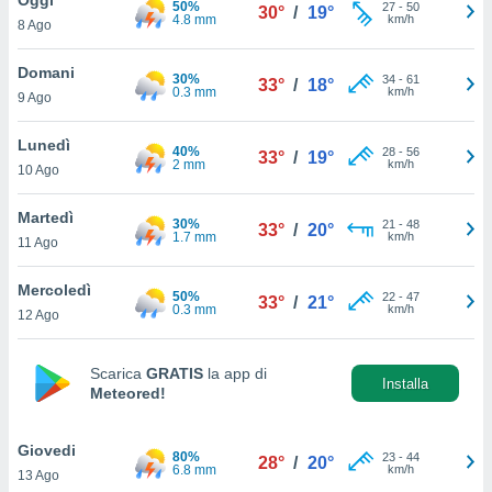
50%
a", è
27
-
50
30°
/
19°
4.8 mm
km/h
8 Ago
al sito
ettando
Domani
30%
34
-
61
33°
/
18°
zione di
0.3 mm
km/h
9 Ago
okie,
dei nostri
Lunedì
40%
28
-
56
che ci
33°
/
19°
2 mm
km/h
10 Ago
no di
 e
e il
Martedì
30%
21
-
48
33°
/
20°
amento
1.7 mm
km/h
11 Ago
 Web,
i
Mercoledì
50%
22
-
47
re un
33°
/
21°
0.3 mm
km/h
12 Ago
pecifico
arti la
à o
Scarica
GRATIS
la app di
i
Installa
Meteored!
zzati
 di esso.
sultare
Giovedi
80%
23
-
44
28°
/
20°
6.8 mm
km/h
13 Ago
oni nella