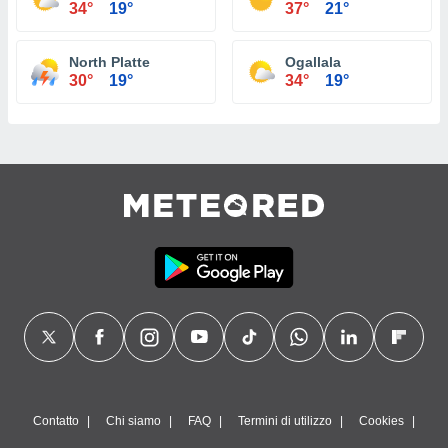
34°
19°
37°
21°
North Platte
Ogallala
30°
19°
34°
19°
Contatto
Chi siamo
FAQ
Termini di utilizzo
Cookies