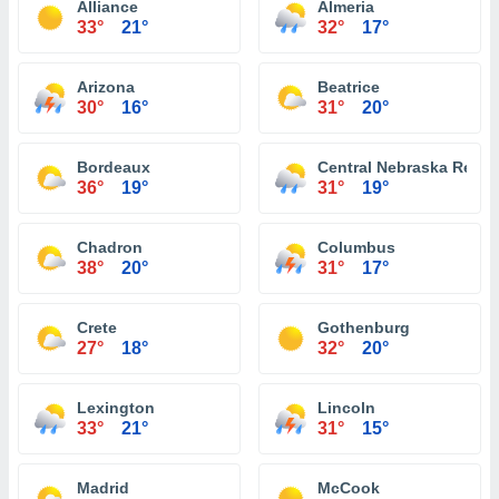
Alliance
Almeria
33°
21°
32°
17°
Arizona
Beatrice
30°
16°
31°
20°
Bordeaux
Central Nebraska Region
36°
19°
31°
19°
Chadron
Columbus
38°
20°
31°
17°
Crete
Gothenburg
27°
18°
32°
20°
Lexington
Lincoln
33°
21°
31°
15°
Madrid
McCook