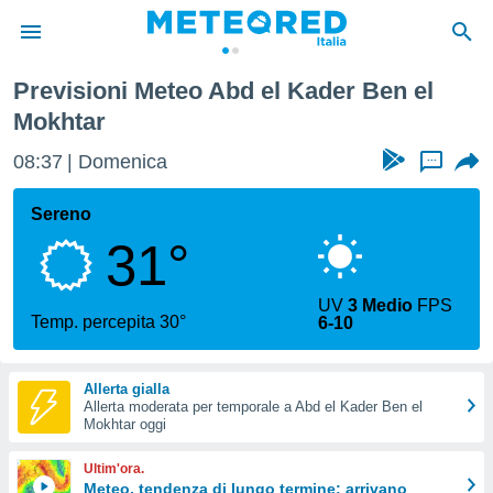
htar
Previsioni Meteo Abd el Kader Ben el
tiva
Mokhtar
rivacy
ti di
08:37
Domenica
...
net
net)
Sereno
i
 da
31°
nisti per
 che le
ioni
UV
3 Medio
FPS
Temp. percepita 30°
iano di
6-10
È
 a
Allerta gialla
ito Web
Allerta moderata per temporale a Abd el Kader Ben el
Mokhtar oggi
do le
opzioni:
Ultim'ora.
Meteo, tendenza di lungo termine: arrivano
 i