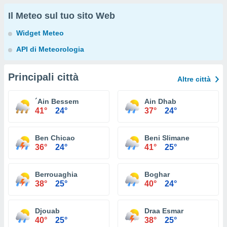
Il Meteo sul tuo sito Web
Widget Meteo
API di Meteorologia
Principali città
Altre città
´Ain Bessem
Ain Dhab
41°
24°
37°
24°
Ben Chicao
Beni Slimane
36°
24°
41°
25°
Berrouaghia
Boghar
38°
25°
40°
24°
Djouab
Draa Esmar
40°
25°
38°
25°