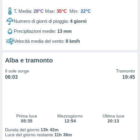
 profili
lezione
T. Media:
28°C
Max:
35°C
Min:
22°C
cità
izzata,
Numero di giorni di pioggia:
4
giorni
fili per
Precipitazioni medie:
13 mm
izzazione
Velocità media del vento:
8 km/h
nuti,
 profili
lezione
Alba e tramonto
uti
zzati,
Il sole sorge
Tramonto
 le
06:03
19:45
ni degli
 misurare
zioni dei
,
ere il
so
Prima luce
Mezzogiorno
Ultima luce
05:35
12:54
20:13
he o la
ione di
Durata del giorno
13h 42m
enienti
Luce del giorno restante
11h 36m
diverse,