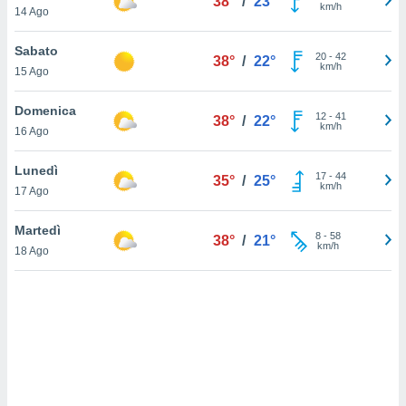
38°
/
23°
km/h
14 Ago
sui cookie
e il tuo
Sabato
20
-
42
38°
/
22°
 in
km/h
15 Ago
o
Domenica
 il
12
-
41
38°
/
22°
km/h
16 Ago
azioni
kie
Lunedì
17
-
44
35°
/
25°
re
km/h
17 Ago
le a piè
 del
Martedì
8
-
58
to web.
38°
/
21°
km/h
18 Ago
ATIVA,
e
gie
i cookie
ccetti
zione dei