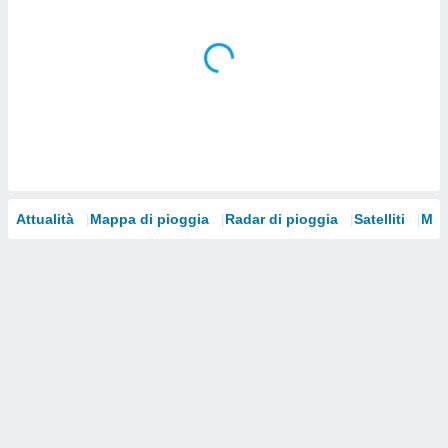
i nostri
artner
Attualità
Mappa di pioggia
Radar di pioggia
Satelliti
Mod