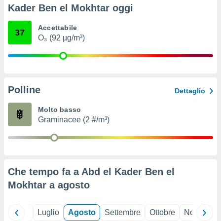
ioni
" o
Kader Ben el Mokhtar oggi
tra
sui cookie
Accettabile
37
o sito
O₃ (92 µg/m³)
nostri
mo il
Polline
te
Dettaglio
ento dei
Molto basso
Graminacee (2 #/m³)
re
ioni su
vo e/o
i,
 dati
er la
Che tempo fa a Abd el Kader Ben el
 della
Mokhtar a
agosto
à, creare
r la
à
Giugno
Luglio
Agosto
Settembre
Ottobre
Novembre
izzata,