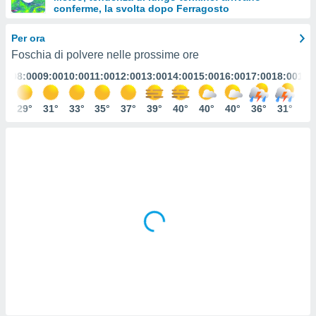
conferme, la svolta dopo Ferragosto
e
Per ora
amente
Foschia di polvere nelle prossime ore
cità
:00
08:00
09:00
10:00
11:00
12:00
13:00
14:00
15:00
16:00
17:00
18:00
19:
izzata,
ACCETTA
ulle
E
7°
29°
31°
33°
35°
37°
39°
40°
40°
40°
36°
31°
33
ioni
CONTINUA
tramite
e simili,
IMPOSTAZIONI
nte di
e la
tività per
re a
ontenuti
ti
 di
senza
sto.
clic sul
 "Accetta