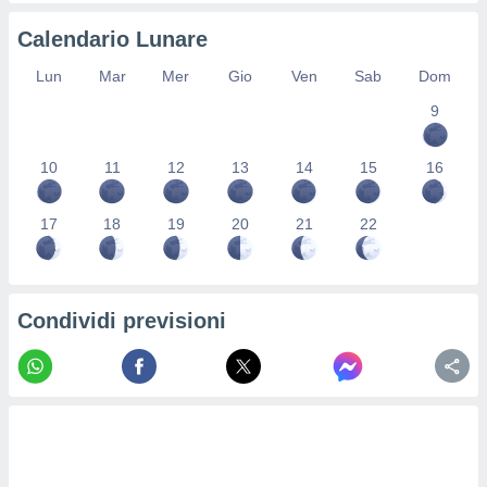
re e
Calendario Lunare
e i
tilizzare
Lun
Mar
Mer
Gio
Ven
Sab
Dom
ati per la
e dei
9
.
10
11
12
13
14
15
16
izzazione
azione
17
18
19
20
21
22
o la
e del
vo,
à e
Condividi previsioni
i
zzati,
one delle
ni dei
 e degli
 ricerche
ico,
di