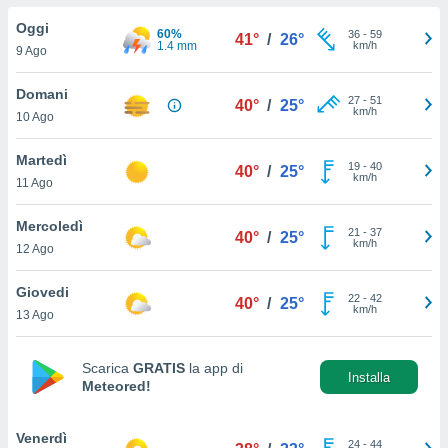
a", è
Oggi
60%
36
-
59
41°
/
26°
al sito
1.4 mm
km/h
9 Ago
ettando
zione di
Domani
27
-
51
okie,
40°
/
25°
km/h
10 Ago
dei nostri
che ci
no di
Martedì
19
-
40
40°
/
25°
 e
km/h
11 Ago
e il
amento
Mercoledì
21
-
37
 Web,
40°
/
25°
km/h
12 Ago
i
re un
Giovedi
pecifico
22
-
42
40°
/
25°
km/h
arti la
13 Ago
à o
i
zzati
Scarica
GRATIS
la app di
Installa
Meteored!
 di esso.
sultare
Venerdì
oni nella
24
-
44