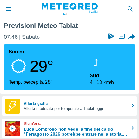
Previsioni Meteo Tablat
tiva
rivacy
07:46
Sabato
...
ti di
net
Sereno
net)
29°
i
 da
nisti per
Sud
 che le
Temp. percepita 28°
4
13 km/h
ioni
iano di
È
Allerta gialla
 a
Allerta moderata per temporale a Tablat oggi
ito Web
do le
Ultim'ora.
opzioni:
Luca Lombroso non vede la fine del caldo:
"Ferragosto 2026 potrebbe entrare nella storia.
 i