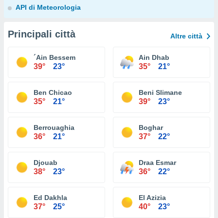
API di Meteorologia
Principali città
Altre città
´Ain Bessem
Ain Dhab
39°
23°
35°
21°
Ben Chicao
Beni Slimane
35°
21°
39°
23°
Berrouaghia
Boghar
36°
21°
37°
22°
Djouab
Draa Esmar
38°
23°
36°
22°
Ed Dakhla
El Azizia
37°
25°
40°
23°