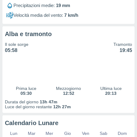
 profili
Precipitazioni medie:
19 mm
lezione
cità
Velocità media del vento:
7 km/h
izzata,
fili per
Alba e tramonto
izzazione
nuti,
Il sole sorge
Tramonto
 profili
05:58
19:45
lezione
uti
zzati,
 le
ni degli
 misurare
Prima luce
Mezzogiorno
Ultima luce
zioni dei
05:30
12:52
20:13
,
ere il
Durata del giorno
13h 47m
Luce del giorno restante
12h 27m
so
he o la
Calendario Lunare
ione di
enienti
Lun
Mar
Mer
Gio
Ven
Sab
Dom
diverse,