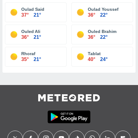
Oulad Said
Oulad Youssef
37°
21°
36°
22°
Ouled Ali
Ouled Brahim
36°
21°
36°
22°
Rhoraf
Tablat
35°
21°
40°
24°