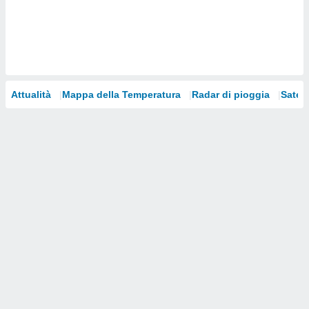
i nostri
artner
Attualità
Mappa della Temperatura
Radar di pioggia
Satelli