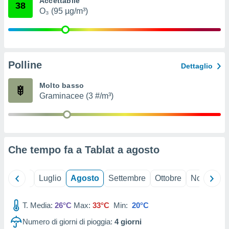
Accettabile
38
ioni
" o
O₃ (95 µg/m³)
tra
sui cookie
o sito
Polline
nostri
Dettaglio
mo il
Molto basso
te
Graminacee (3 #/m³)
ento dei
re
ioni su
vo e/o
Che tempo fa a Tablat a
agosto
i,
 dati
er la
Giugno
Luglio
Agosto
Settembre
Ottobre
Novembre
 della
à, creare
r la
T. Media:
26°C
Max:
33°C
Min:
20°C
à
Numero di giorni di pioggia:
4
giorni
izzata,