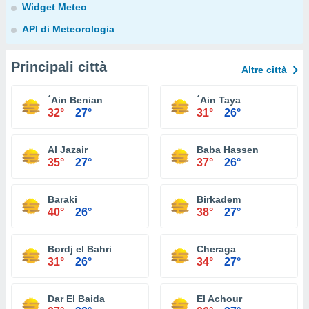
Widget Meteo
API di Meteorologia
Principali città
Altre città
´Ain Benian
´Ain Taya
32°
27°
31°
26°
Al Jazair
Baba Hassen
35°
27°
37°
26°
Baraki
Birkadem
40°
26°
38°
27°
Bordj el Bahri
Cheraga
31°
26°
34°
27°
Dar El Baida
El Achour