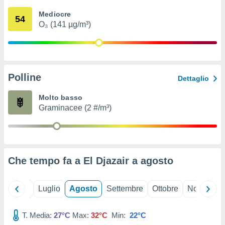
ioni
" o
Mediocre
tra
54
O₃ (141 µg/m³)
sui cookie
o sito
nostri
Polline
Dettaglio
mo il
te
Molto basso
ento dei
Graminacee (2 #/m³)
re
ioni su
vo e/o
i,
Che tempo fa a El Djazair a
agosto
 dati
er la
 della
Giugno
Luglio
Agosto
Settembre
Ottobre
Novembre
à, creare
r la
à
T. Media:
27°C
Max:
32°C
Min:
22°C
izzata,