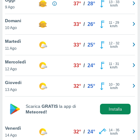
a", è
13
-
33
37°
/
28°
km/h
9 Ago
al sito
ettando
Domani
11
-
29
33°
/
26°
zione di
km/h
10 Ago
okie,
dei nostri
Martedì
12
-
32
che ci
33°
/
25°
km/h
11 Ago
no di
 e
e il
Mercoledì
11
-
31
33°
/
24°
amento
km/h
12 Ago
 Web,
i
Giovedi
10
-
30
re un
32°
/
25°
km/h
13 Ago
pecifico
arti la
à o
Scarica
GRATIS
la app di
i
Installa
Meteored!
zzati
 di esso.
sultare
Venerdì
14
-
35
32°
/
24°
km/h
14 Ago
oni nella