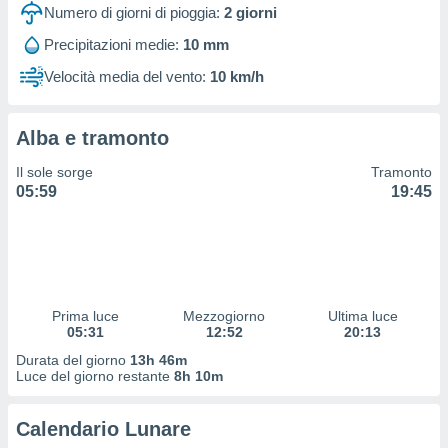
 profili
Numero di giorni di pioggia:
2
giorni
lezione
Precipitazioni medie:
10 mm
cità
izzata,
Velocità media del vento:
10 km/h
fili per
izzazione
Alba e tramonto
nuti,
 profili
Il sole sorge
Tramonto
lezione
05:59
19:45
uti
zzati,
 le
ni degli
 misurare
zioni dei
,
Prima luce
Mezzogiorno
Ultima luce
05:31
12:52
20:13
ere il
Durata del giorno
13h 46m
so
Luce del giorno restante
8h 10m
he o la
ione di
Calendario Lunare
enienti
diverse,