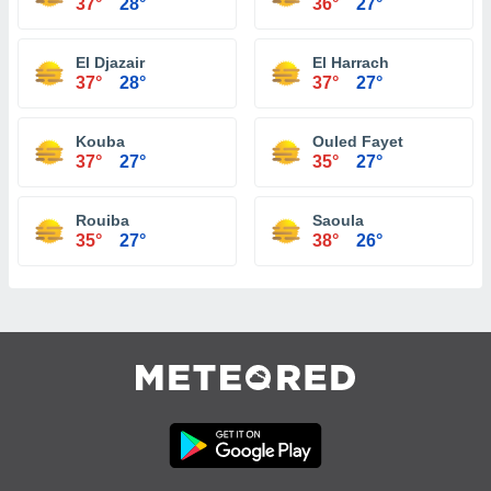
37°
28°
36°
27°
El Djazair
El Harrach
37°
28°
37°
27°
Kouba
Ouled Fayet
37°
27°
35°
27°
Rouiba
Saoula
35°
27°
38°
26°