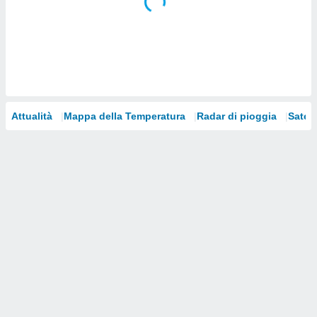
i nostri
artner
Attualità
Mappa della Temperatura
Radar di pioggia
Satelli