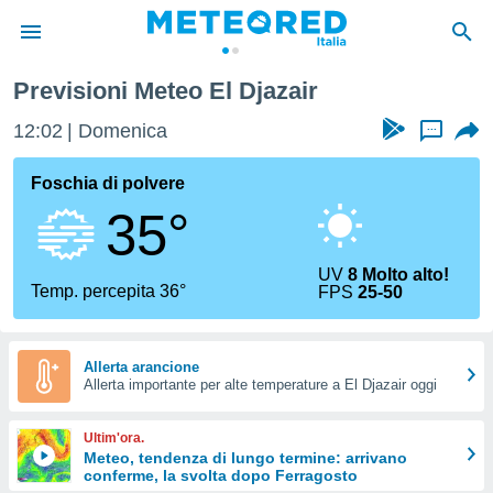
Previsioni Meteo El Djazair
tiva
rivacy
12:03
Domenica
...
ti di
net
Foschia di polvere
net)
35°
i
 da
nisti per
UV
8 Molto alto!
 che le
Temp. percepita 36°
FPS
25-50
ioni
iano di
È
Allerta arancione
 a
Allerta importante per alte temperature a El Djazair oggi
ito Web
do le
Ultim'ora.
opzioni:
Meteo, tendenza di lungo termine: arrivano
conferme, la svolta dopo Ferragosto
 i