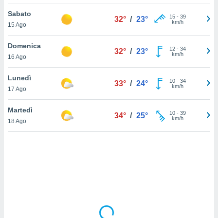
Sabato
sui cookie
15
-
39
32°
/
23°
km/h
15 Ago
e il tuo
 in
Domenica
12
-
34
32°
/
23°
o
km/h
16 Ago
 il
Lunedì
azioni
10
-
34
33°
/
24°
km/h
17 Ago
kie
re
le a piè
Martedì
10
-
39
34°
/
25°
 del
km/h
18 Ago
to web.
ATIVA,
e
gie
i cookie
ccetti
zione dei