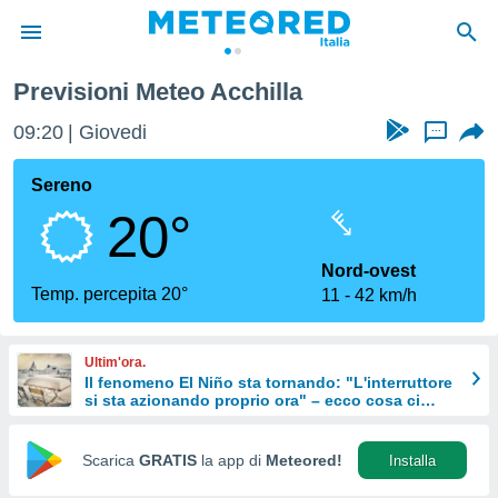
Previsioni Meteo Acchilla
tiva
rivacy
09:20
Giovedi
...
ti di
net
Sereno
net)
20°
i
 da
nisti per
Nord-ovest
 che le
Temp. percepita 20°
11
42 km/h
ioni
iano di
È
Ultim'ora.
Il fenomeno El Niño sta tornando: "L'interruttore
 a
si sta azionando proprio ora" – ecco cosa ci
ito Web
aspetta in inverno
do le
opzioni:
Scarica
GRATIS
la app di
Meteored!
Installa
 i