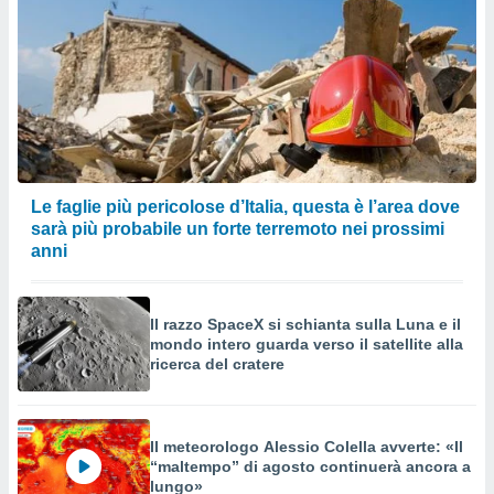
Le faglie più pericolose d’Italia, questa è l’area dove
sarà più probabile un forte terremoto nei prossimi
anni
Il razzo SpaceX si schianta sulla Luna e il
mondo intero guarda verso il satellite alla
ricerca del cratere
Il meteorologo Alessio Colella avverte: «Il
“maltempo” di agosto continuerà ancora a
lungo»