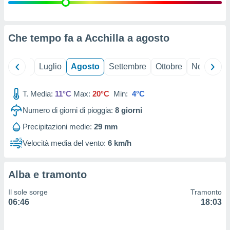
ioni
" o
tra
sui cookie
o sito
Che tempo fa a Acchilla a
agosto
nostri
Giugno
Luglio
Agosto
Settembre
Ottobre
Novembre
mo il
T. Media:
11°C
Max:
20°C
Min:
4°C
te
ento dei
Numero di giorni di pioggia:
8
giorni
Precipitazioni medie:
29 mm
re
ioni su
Velocità media del vento:
6 km/h
vo e/o
i,
 dati
Alba e tramonto
er la
 della
Il sole sorge
Tramonto
à, creare
06:46
18:03
r la
à
izzata,