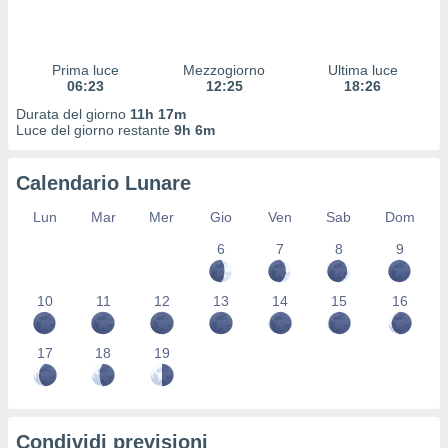
 profili
lezione
cità
izzata,
Prima luce
Mezzogiorno
Ultima luce
fili per
06:23
12:25
18:26
Durata del giorno
11h 17m
izzazione
Luce del giorno restante
9h 6m
nuti,
 profili
Calendario Lunare
lezione
uti
Lun
Mar
Mer
Gio
Ven
Sab
Dom
zzati,
 le
6
7
8
9
ni degli
 misurare
zioni dei
10
11
12
13
14
15
16
,
ere il
17
18
19
so
he o la
ione di
enienti
Condividi previsioni
diverse,