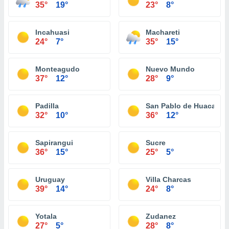
35°
19°
23°
8°
Incahuasi
Machareti
24°
7°
35°
15°
Monteagudo
Nuevo Mundo
37°
12°
28°
9°
Padilla
San Pablo de Huacareta
32°
10°
36°
12°
Sapirangui
Sucre
36°
15°
25°
5°
Uruguay
Villa Charcas
39°
14°
24°
8°
Yotala
Zudanez
27°
5°
28°
8°