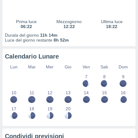
 profili
lezione
cità
izzata,
Prima luce
Mezzogiorno
Ultima luce
fili per
06:22
12:22
18:22
Durata del giorno
11h 14m
izzazione
Luce del giorno restante
8h 52m
nuti,
 profili
Calendario Lunare
lezione
uti
Lun
Mar
Mer
Gio
Ven
Sab
Dom
zzati,
 le
7
8
9
ni degli
 misurare
zioni dei
10
11
12
13
14
15
16
,
ere il
17
18
19
20
so
he o la
ione di
enienti
Condividi previsioni
diverse,