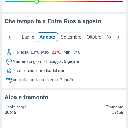
ioni
" o
tra
sui cookie
o sito
Che tempo fa a Entre Rios a
agosto
nostri
Giugno
Luglio
Agosto
Settembre
Ottobre
Novembre
mo il
T. Media:
13°C
Max:
21°C
Min:
7°C
te
ento dei
Numero di giorni di pioggia:
5
giorni
Precipitazioni medie:
18 mm
re
ioni su
Velocità media del vento:
7 km/h
vo e/o
i,
 dati
Alba e tramonto
er la
 della
Il sole sorge
Tramonto
à, creare
06:45
17:59
r la
à
izzata,