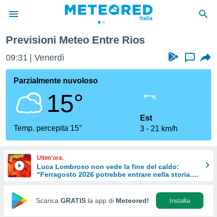
Previsioni Meteo Entre Rios
tiva
rivacy
09:31
Venerdì
...
ti di
net
Parzialmente nuvoloso
net)
15°
i
 da
nisti per
Est
 che le
Temp. percepita 15°
3
21 km/h
ioni
iano di
È
Ultim'ora.
Luca Lombroso non vede la fine del caldo:
 a
"Ferragosto 2026 potrebbe entrare nella storia.
ito Web
Ecco perché."
do le
opzioni:
Scarica
GRATIS
la app di
Meteored!
Installa
 i