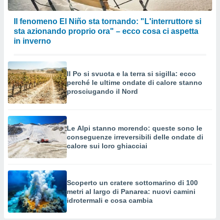
Il fenomeno El Niño sta tornando: "L'interruttore si
sta azionando proprio ora" – ecco cosa ci aspetta
in inverno
Il Po si svuota e la terra si sigilla: ecco
perché le ultime ondate di calore stanno
prosciugando il Nord
Le Alpi stanno morendo: queste sono le
conseguenze irreversibili delle ondate di
calore sui loro ghiacciai
Scoperto un cratere sottomarino di 100
metri al largo di Panarea: nuovi camini
idrotermali e cosa cambia