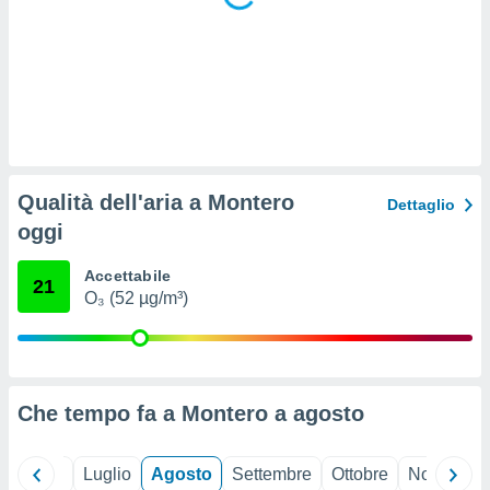
 e
ati
 quali la
a su
ito web,
IP e
tori di
Alcuni
ro
Qualità dell'aria a Montero
Dettaglio
 tuoi dati
oggi
 sulla
un
e
Accettabile
21
, al quale
O₃ (52 µg/m³)
rti. Per
puoi
il tuo
o o
l
Che tempo fa a Montero a
agosto
nto dei
ualsiasi
 facendo
Giugno
Luglio
Agosto
Settembre
Ottobre
Novembre