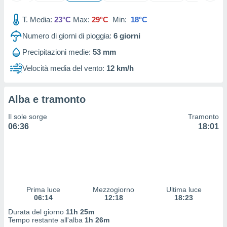
ioni
" o
tra
T. Media:
23°C
Max:
29°C
Min:
18°C
sui cookie
o sito
Numero di giorni di pioggia:
6
giorni
Precipitazioni medie:
53 mm
nostri
Velocità media del vento:
12 km/h
mo il
te
Alba e tramonto
ento dei
Il sole sorge
Tramonto
re
06:36
18:01
ioni su
vo e/o
i,
 dati
er la
 della
Prima luce
Mezzogiorno
Ultima luce
à, creare
06:14
12:18
18:23
r la
Durata del giorno
11h 25m
à
Tempo restante all'alba
1h 26m
izzata,