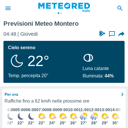
Previsioni Meteo Montero
tiva
rivacy
04:48
Giovedi
...
ti di
net
Cielo sereno
net)
22°
i
 da
nisti per
Luna calante
 che le
Temp. percepita 20°
Illuminata:
44%
ioni
iano di
È
Per ora
 a
Raffiche fino a
62 km/h
nelle prossime ore
ito Web
:00
04:00
05:00
06:00
07:00
08:00
09:00
10:00
11:00
12:00
13:00
14:00
15:
do le
opzioni:
2°
22°
22°
22°
22°
24°
25°
26°
27°
28°
29°
30°
30
 i