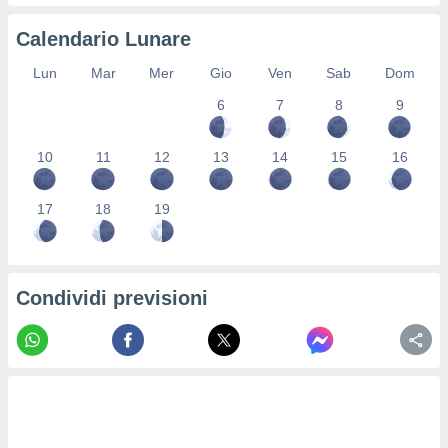
 profili
lezione
Calendario Lunare
cità
izzata,
Lun
Mar
Mer
Gio
Ven
Sab
Dom
fili per
6
7
8
9
izzazione
nuti,
10
11
12
13
14
15
16
 profili
lezione
uti
17
18
19
zzati,
 le
ni degli
 misurare
zioni dei
Condividi previsioni
,
ere il
so
he o la
ione di
enienti
diverse,