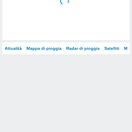
i nostri
artner
Attualità
Mappa di pioggia
Radar di pioggia
Satelliti
Mod