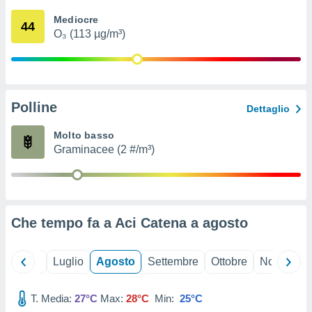
ioni
" o
Mediocre
tra
44
O₃ (113 µg/m³)
sui cookie
o sito
nostri
Polline
Dettaglio
mo il
te
Molto basso
ento dei
Graminacee (2 #/m³)
re
ioni su
vo e/o
i,
Che tempo fa a Aci Catena a
agosto
 dati
er la
 della
Giugno
Luglio
Agosto
Settembre
Ottobre
Novembre
à, creare
r la
à
T. Media:
27°C
Max:
28°C
Min:
25°C
izzata,