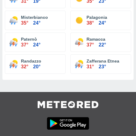
31°
19°
35°
23°
Misterbianco
Palagonia
35°
24°
38°
24°
Paternò
Ramacca
37°
24°
37°
22°
Randazzo
Zafferana Etnea
32°
20°
31°
23°