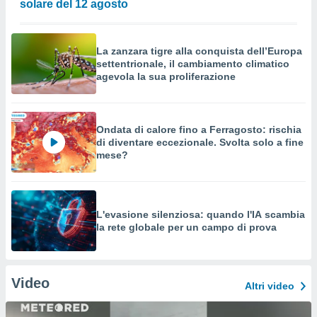
solare del 12 agosto
La zanzara tigre alla conquista dell’Europa
settentrionale, il cambiamento climatico
agevola la sua proliferazione
Ondata di calore fino a Ferragosto: rischia
di diventare eccezionale. Svolta solo a fine
mese?
L'evasione silenziosa: quando l'IA scambia
la rete globale per un campo di prova
Video
Altri video