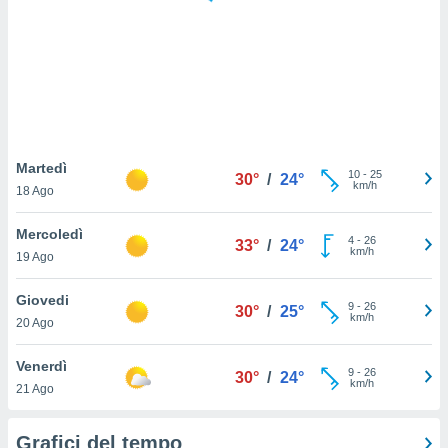
puoi
re ad
 al
ito web
et. In
aso ti
mo che
installati
okie
Martedì
10
-
25
30°
/
24°
i per
km/h
18 Ago
 la
one nel
Mercoledì
4
-
26
 non
33°
/
24°
km/h
19 Ago
utilizzati
er
e il
Giovedi
9
-
26
30°
/
25°
amento o
km/h
20 Ago
rare
à o
Venerdì
9
-
26
i
30°
/
24°
km/h
21 Ago
zzati,
 potrai
are
Grafici del tempo