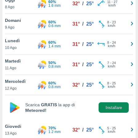
60%
a", è
11
-
27
32°
/
25°
1.6 mm
km/h
8 Ago
al sito
ettando
Domani
60%
8
-
23
31°
/
25°
zione di
0.6 mm
km/h
9 Ago
okie,
dei nostri
Lunedì
60%
8
-
24
che ci
31°
/
25°
1.4 mm
km/h
10 Ago
no di
 e
e il
Martedì
50%
7
-
24
31°
/
25°
amento
0.8 mm
km/h
11 Ago
 Web,
i
Mercoledì
60%
8
-
25
re un
32°
/
25°
0.8 mm
km/h
12 Ago
pecifico
arti la
à o
Scarica
GRATIS
la app di
i
Installare
Meteored!
zzati
 di esso.
sultare
Giovedi
70%
5
-
25
32°
/
25°
1.2 mm
km/h
13 Ago
oni nella