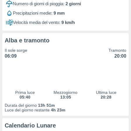
 profili
Numero di giorni di pioggia:
2
giorni
lezione
Precipitazioni medie:
9 mm
cità
izzata,
Velocità media del vento:
9 km/h
fili per
izzazione
Alba e tramonto
nuti,
 profili
Il sole sorge
Tramonto
lezione
06:09
20:00
uti
zzati,
 le
ni degli
 misurare
zioni dei
,
Prima luce
Mezzogiorno
Ultima luce
05:40
13:05
20:28
ere il
Durata del giorno
13h 51m
so
Luce del giorno restante
4h 23m
he o la
ione di
Calendario Lunare
enienti
diverse,