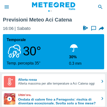
Previsioni Meteo Aci Catena
tiva
rivacy
16:06
Sabato
...
ti di
net
Temporale
net)
30°
i
 da
nisti per
30%
 che le
Temp. percepita 35°
0.3 mm
ioni
iano di
È
Allerta rossa
 a
Allerta massima per alte temperature a Aci Catena oggi
ito Web
do le
Ultim'ora.
opzioni:
Ondata di calore fino a Ferragosto: rischia di
diventare eccezionale. Svolta solo a fine mese?
 i