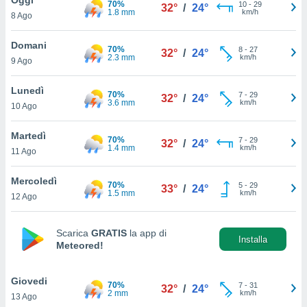
70%
a", è
10
-
29
32°
/
24°
1.8 mm
km/h
8 Ago
al sito
ettando
Domani
70%
8
-
27
32°
/
24°
zione di
2.3 mm
km/h
9 Ago
okie,
dei nostri
Lunedì
70%
7
-
29
che ci
32°
/
24°
3.6 mm
km/h
10 Ago
no di
 e
e il
Martedì
70%
7
-
29
32°
/
24°
amento
1.4 mm
km/h
11 Ago
 Web,
i
Mercoledì
70%
5
-
29
re un
33°
/
24°
1.5 mm
km/h
12 Ago
pecifico
arti la
à o
Scarica
GRATIS
la app di
i
Installa
Meteored!
zzati
 di esso.
sultare
Giovedi
70%
7
-
31
32°
/
24°
2 mm
km/h
13 Ago
oni nella