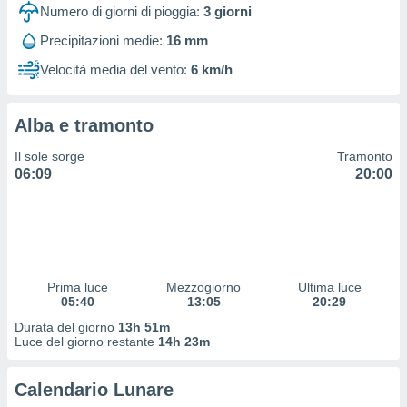
 profili
Numero di giorni di pioggia:
3
giorni
lezione
Precipitazioni medie:
16 mm
cità
izzata,
Velocità media del vento:
6 km/h
fili per
izzazione
Alba e tramonto
nuti,
 profili
Il sole sorge
Tramonto
lezione
06:09
20:00
uti
zzati,
 le
ni degli
 misurare
zioni dei
,
Prima luce
Mezzogiorno
Ultima luce
05:40
13:05
20:29
ere il
Durata del giorno
13h 51m
so
Luce del giorno restante
14h 23m
he o la
ione di
Calendario Lunare
enienti
diverse,