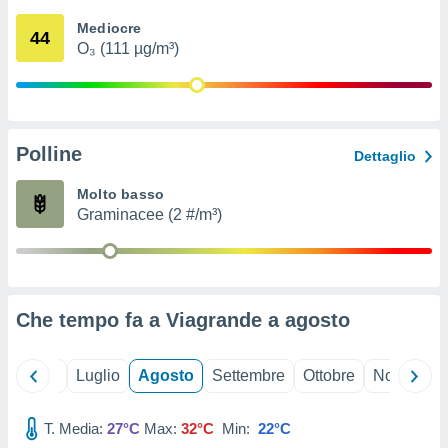
ioni
" o
Mediocre
tra
44
O₃ (111 µg/m³)
sui cookie
o sito
nostri
Polline
Dettaglio
mo il
te
Molto basso
ento dei
Graminacee (2 #/m³)
re
ioni su
vo e/o
i,
Che tempo fa a Viagrande a
agosto
 dati
er la
 della
Giugno
Luglio
Agosto
Settembre
Ottobre
Novembre
à, creare
r la
à
T. Media:
27°C
Max:
32°C
Min:
22°C
izzata,