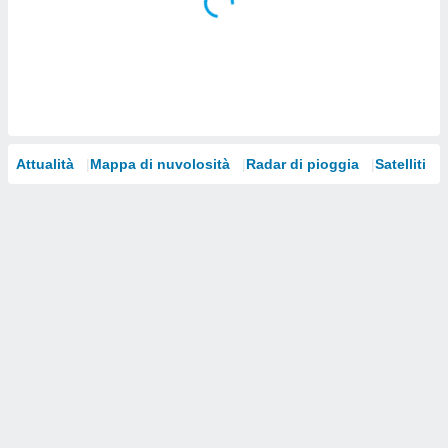
i nostri
artner
Attualità
Mappa di nuvolosità
Radar di pioggia
Satelliti