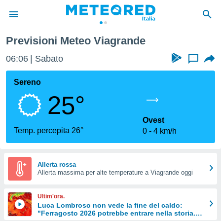
Previsioni Meteo Viagrande
tiva
rivacy
06:06
Sabato
...
ti di
net
Sereno
net)
25°
i
 da
nisti per
Ovest
 che le
Temp. percepita 26°
0
4 km/h
ioni
iano di
È
Allerta rossa
 a
Allerta massima per alte temperature a Viagrande oggi
ito Web
do le
Ultim'ora.
opzioni:
Luca Lombroso non vede la fine del caldo:
"Ferragosto 2026 potrebbe entrare nella storia.
 i