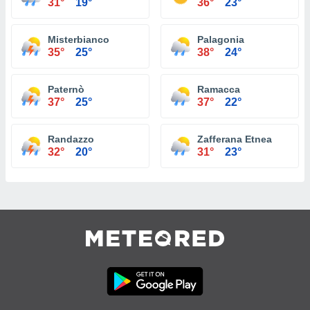
31°
19°
36°
23°
Misterbianco
Palagonia
35°
25°
38°
24°
Paternò
Ramacca
37°
25°
37°
22°
Randazzo
Zafferana Etnea
32°
20°
31°
23°