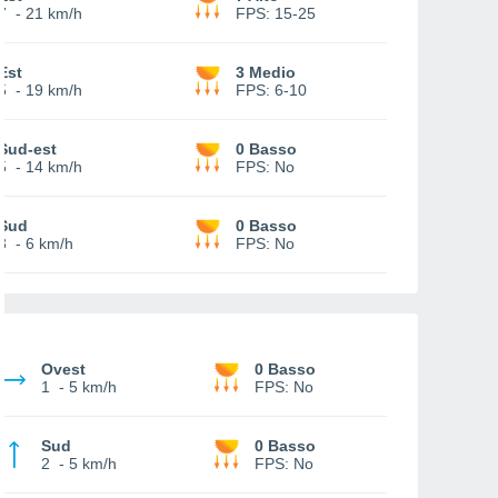
7
-
21 km/h
FPS:
15-25
Est
3 Medio
5
-
19 km/h
FPS:
6-10
Sud-est
0 Basso
5
-
14 km/h
FPS:
No
Sud
0 Basso
3
-
6 km/h
FPS:
No
Ovest
0 Basso
1
-
5 km/h
FPS:
No
Sud
0 Basso
2
-
5 km/h
FPS:
No