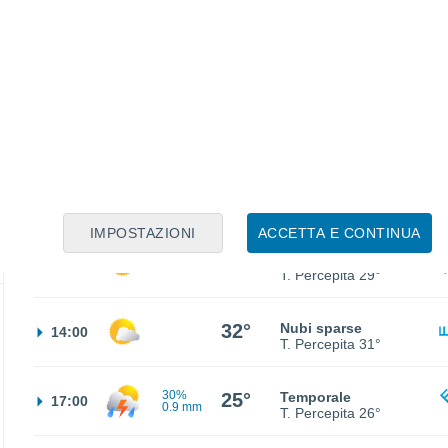
23°
Nubi sparse
02:00
T. Percepita
25°
20°
Nubi sparse
05:00
T. Percepita
20°
22°
Sereno
08:00
T. Percepita
24°
IMPOSTAZIONI
ACCETTA E CONTINUA
30°
Nubi sparse
11:00
T. Percepita
29°
32°
Nubi sparse
14:00
T. Percepita
31°
30%
25°
Temporale
17:00
0.9 mm
T. Percepita
26°