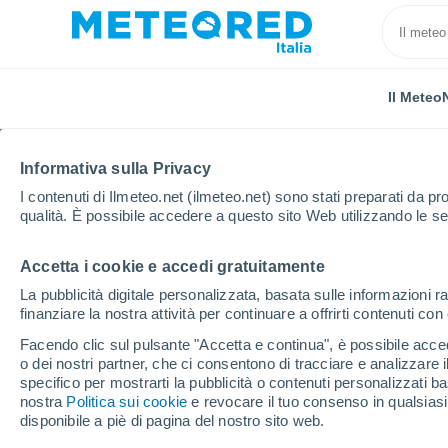
Il Meteo
Informativa sulla Privacy
I contenuti di Ilmeteo.net (ilmeteo.net) sono stati preparati da pro
qualità. È possibile accedere a questo sito Web utilizzando le se
Accetta i cookie e accedi gratuitamente
Home
Svizzera
Cantone di Lucerna
Aesch (Lu)
La pubblicità digitale personalizzata, basata sulle informazioni ra
finanziare la nostra attività per continuare a offrirti contenuti co
Previsioni Meteo Aesch
Facendo clic sul pulsante "Accetta e continua", è possibile accede
o dei nostri partner, che ci consentono di tracciare e analizzare
specifico per mostrarti la pubblicità o contenuti personalizzati b
Il Meteo 1 - 7
Orario
nostra
Politica sui cookie
e revocare il tuo consenso in qualsia
disponibile a piè di pagina del nostro sito web.