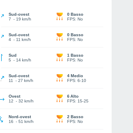
Sud-ovest
0 Basso
7
-
19 km/h
FPS:
No
Sud-ovest
0 Basso
4
-
11 km/h
FPS:
No
Sud
1 Basso
5
-
14 km/h
FPS:
No
Sud-ovest
4 Medio
11
-
27 km/h
FPS:
6-10
Ovest
6 Alto
12
-
32 km/h
FPS:
15-25
Nord-ovest
2 Basso
16
-
51 km/h
FPS:
No