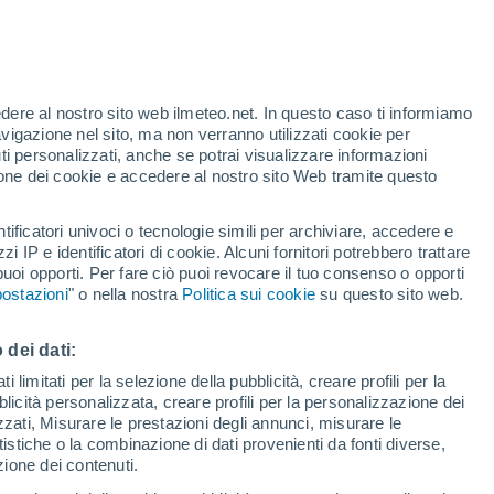
 Aesch (Lu)
VENTO
PRECIPITAZIONI
edere al nostro sito web ilmeteo.net. In questo caso ti informiamo
12
15
18
21
00
03
06
09
12
15
18
21
00
avigazione nel sito, ma non verranno utilizzati cookie per
i personalizzati, anche se potrai visualizzare informazioni
azione dei cookie e accedere al nostro sito Web tramite questo
34°
33°
tificatori univoci o tecnologie simili per archiviare, accedere e
32°
zzi IP e identificatori di cookie. Alcuni fornitori potrebbero trattare
30°
29°
 puoi opporti. Per fare ciò puoi revocare il tuo consenso o opporti
28°
ostazioni
" o nella nostra
Politica sui cookie
su questo sito web.
27°
25°
25°
23°
22°
22°
 dei dati:
20°
 limitati per la selezione della pubblicità, creare profili per la
bblicità personalizzata, creare profili per la personalizzazione dei
izzati, Misurare le prestazioni degli annunci, misurare le
istiche o la combinazione di dati provenienti da fonti diverse,
ezione dei contenuti.
0.9
0.5
0.1