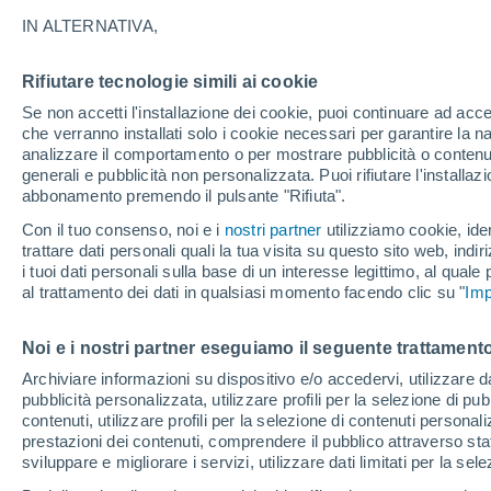
Grafica del meteo ora per ora per
IN ALTERNATIVA,
SIMBOLO
TEMPERATURA
Rifiutare tecnologie simili ai cookie
Se non accetti l'installazione dei cookie, puoi continuare ad acc
00
03
06
09
12
15
18
21
00
03
06
09
che verranno installati solo i cookie necessari per garantire la n
analizzare il comportamento o per mostrare pubblicità o contenut
generali e pubblicità non personalizzata. Puoi rifiutare l'install
abbonamento premendo il pulsante "Rifiuta".
Con il tuo consenso, noi e i
nostri partner
utilizziamo cookie, iden
trattare dati personali quali la tua visita su questo sito web, indiri
30°
i tuoi dati personali sulla base di un interesse legittimo, al quale
29°
28°
al trattamento dei dati in qualsiasi momento facendo clic su "
Imp
23°
22°
22°
Noi e i nostri partner eseguiamo il seguente trattamento
20°
20°
Archiviare informazioni su dispositivo e/o accedervi, utilizzare dati
19°
18°
pubblicità personalizzata, utilizzare profili per la selezione di pu
contenuti, utilizzare profili per la selezione di contenuti personal
15°
prestazioni dei contenuti, comprendere il pubblico attraverso stat
sviluppare e migliorare i servizi, utilizzare dati limitati per la sel