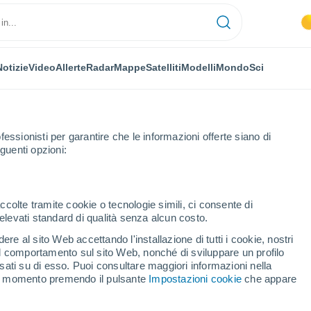
Notizie
Video
Allerte
Radar
Mappe
Satelliti
Modelli
Mondo
Sci
fessionisti per garantire che le informazioni offerte siano di
guenti opzioni:
Orario
ccolte tramite cookie o tecnologie simili, ci consente di
n elevati standard di qualità senza alcun costo.
 (Lu) per ora
re al sito Web accettando l'installazione di tutti i cookie, nostri
 il comportamento sul sito Web, nonché di sviluppare un profilo
asati su di esso. Puoi consultare maggiori informazioni nella
si momento premendo il pulsante
Impostazioni cookie
che appare