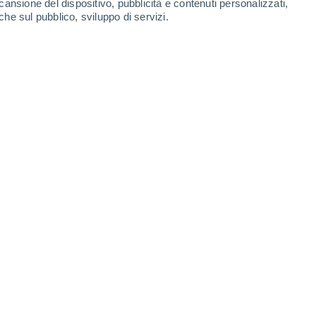
cansione del dispositivo, pubblicità e contenuti personalizzati,
Lunedì
10
che sul pubblico, sviluppo di servizi.
h (Lu)
21°
Cielo sereno
02:00
T. Percepita
21°
18°
Cielo sereno
05:00
T. Percepita
18°
19°
Sereno
08:00
T. Percepita
19°
24°
Sereno
11:00
T. Percepita
25°