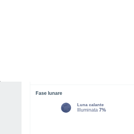
LUNEDÌ, 10 AGOSTO
Pomeriggio
Temporale con cielo parzialmente
nuvoloso
Alba elle
06:16
Tramonto alle
20:47
Prima luce alle
05:42
Ultima luce alle
21:21
Fase lunare
Luna calante
Illuminata
7%