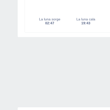
La luna sorge
La luna cala
02:47
19:43