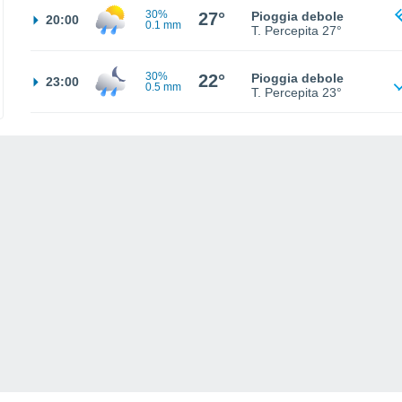
30%
27°
Pioggia debole
20:00
0.1 mm
T. Percepita
27°
30%
22°
Pioggia debole
23:00
0.5 mm
T. Percepita
23°