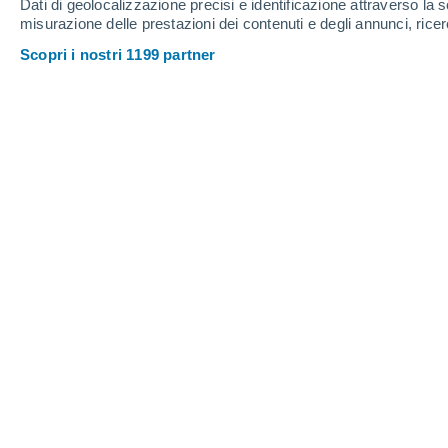
Dati di geolocalizzazione precisi e identificazione attraverso la s
Sabato
8
Domenica
9
misurazione delle prestazioni dei contenuti e degli annunci, ricer
Scopri i nostri 1199 partner
Previsioni meteo ora per ora a Aesc
SABATO, 08 AGOSTO
Tutto il giorno
Sereno
Alba elle
06:14
Tramonto alle
20:50
Prima luce alle
05:39
Ultima luce alle
21:24
Fase lunare