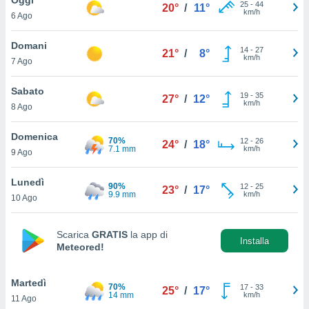
a", è
25
-
44
20°
/
11°
km/h
6 Ago
al sito
ettando
Domani
14
-
27
21°
/
8°
zione di
km/h
7 Ago
okie,
dei nostri
Sabato
19
-
35
che ci
27°
/
12°
km/h
8 Ago
no di
 e
e il
Domenica
70%
12
-
26
24°
/
18°
amento
7.1 mm
km/h
9 Ago
 Web,
i
Lunedì
90%
12
-
25
re un
23°
/
17°
9.9 mm
km/h
10 Ago
pecifico
arti la
à o
Scarica
GRATIS
la app di
i
Installa
Meteored!
zzati
 di esso.
sultare
Martedì
70%
17
-
33
25°
/
17°
14 mm
km/h
11 Ago
oni nella