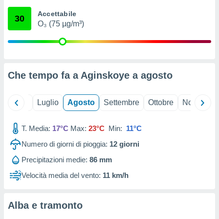
ioni
" o
Accettabile
tra
30
O₃ (75 µg/m³)
sui cookie
o sito
nostri
Che tempo fa a Aginskoye a
agosto
mo il
te
ento dei
Giugno
Luglio
Agosto
Settembre
Ottobre
Novembre
re
T. Media:
17°C
Max:
23°C
Min:
11°C
ioni su
vo e/o
Numero di giorni di pioggia:
12
giorni
i,
 dati
Precipitazioni medie:
86 mm
er la
Velocità media del vento:
11 km/h
 della
à, creare
r la
Alba e tramonto
à
izzata,