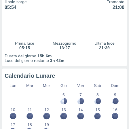
Il sole sorge
Tramonto
 profili
05:54
21:00
lezione
cità
izzata,
fili per
izzazione
nuti,
Prima luce
Mezzogiorno
Ultima luce
 profili
05:15
13:27
21:39
lezione
Durata del giorno
15h 6m
uti
Luce del giorno restante
3h 42m
zzati,
 le
ni degli
Calendario Lunare
 misurare
zioni dei
Lun
Mar
Mer
Gio
Ven
Sab
Dom
,
6
7
8
9
ere il
so
10
11
12
13
14
15
16
he o la
ione di
enienti
17
18
19
diverse,