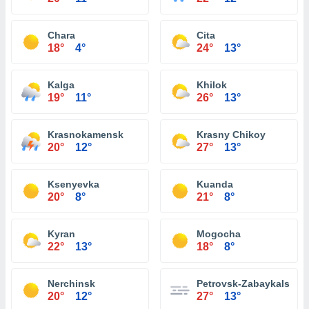
Chara
Cita
18°
4°
24°
13°
Kalga
Khilok
19°
11°
26°
13°
Krasnokamensk
Krasny Chikoy
20°
12°
27°
13°
Ksenyevka
Kuanda
20°
8°
21°
8°
Kyran
Mogocha
22°
13°
18°
8°
Nerchinsk
Petrovsk-Zabaykalsky
20°
12°
27°
13°