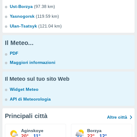
Ust-Borzya
(97.38 km)
Yasnogorsk
(119.59 km)
Ulan-Tsatsyk
(121.04 km)
Il Meteo...
PDF
Maggiori informazioni
Il Meteo sul tuo sito Web
Widget Meteo
API di Meteorologia
Principali città
Altre città
Aginskoye
Borzya
20°
11°
22°
12°