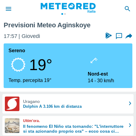
Previsioni Meteo Aginskoye
tiva
rivacy
17:57
Giovedi
...
ti di
net
Sereno
net)
19°
i
 da
nisti per
Nord-est
 che le
Temp. percepita 19°
14
30 km/h
ioni
iano di
È
Uragano
 a
Dolphin A 3.106 km di distanza
ito Web
do le
Ultim'ora.
opzioni:
Il fenomeno El Niño sta tornando: "L'interruttore
si sta azionando proprio ora" – ecco cosa ci
 i