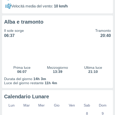
 profili
Velocità media del vento:
10 km/h
lezione
cità
izzata,
Alba e tramonto
fili per
Il sole sorge
Tramonto
izzazione
06:37
20:40
nuti,
 profili
lezione
uti
zzati,
 le
ni degli
Prima luce
Mezzogiorno
Ultima luce
 misurare
06:07
13:39
21:10
zioni dei
Durata del giorno
14h 3m
,
Luce del giorno restante
11h 4m
ere il
so
Calendario Lunare
he o la
ione di
Lun
Mar
Mer
Gio
Ven
Sab
Dom
enienti
8
9
diverse,