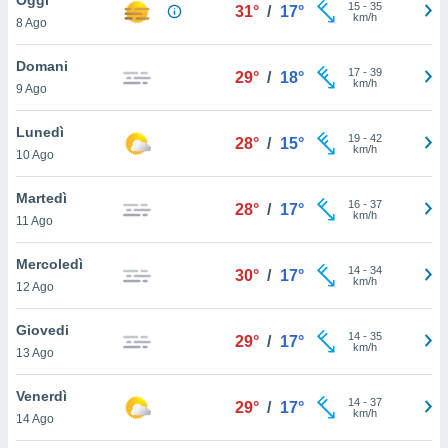
a", è
15
-
35
31°
/
17°
km/h
8 Ago
al sito
ettando
Domani
17
-
39
29°
/
18°
zione di
km/h
9 Ago
okie,
dei nostri
Lunedì
19
-
42
che ci
28°
/
15°
km/h
10 Ago
no di
 e
e il
Martedì
16
-
37
28°
/
17°
amento
km/h
11 Ago
 Web,
i
Mercoledì
14
-
34
re un
30°
/
17°
km/h
12 Ago
pecifico
arti la
Giovedi
à o
14
-
35
29°
/
17°
km/h
i
13 Ago
zzati
 di esso.
Venerdì
14
-
37
sultare
29°
/
17°
km/h
14 Ago
oni nella