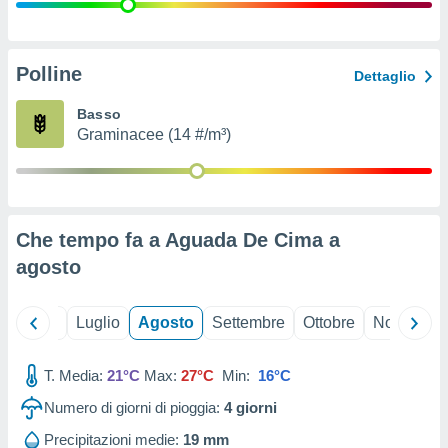
ioni
" o
tra
sui cookie
o sito
Polline
Dettaglio
Basso
nostri
Graminacee (14 #/m³)
mo il
te
ento dei
Che tempo fa a Aguada De Cima a
re
agosto
ioni su
vo e/o
i,
Giugno
Luglio
Agosto
Settembre
Ottobre
Novembre
 dati
er la
 della
T. Media:
21°C
Max:
27°C
Min:
16°C
à, creare
r la
Numero di giorni di pioggia:
4
giorni
à
izzata,
Precipitazioni medie:
19 mm