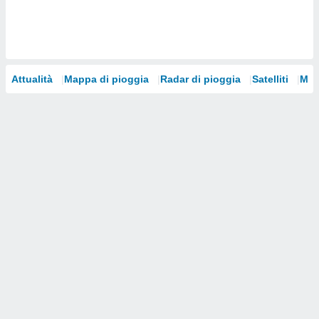
i nostri
artner
Attualità
Mappa di pioggia
Radar di pioggia
Satelliti
Mod