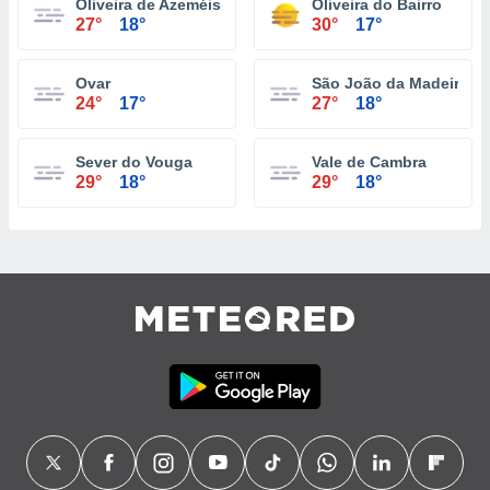
Oliveira de Azeméis
Oliveira do Bairro
27°
18°
30°
17°
Ovar
São João da Madeira
24°
17°
27°
18°
Sever do Vouga
Vale de Cambra
29°
18°
29°
18°