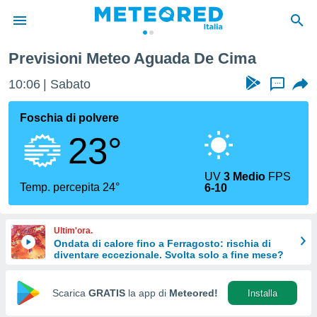
Previsioni Meteo Aguada De Cima
tiva
rivacy
10:06
Sabato
...
ti di
net
Foschia di polvere
net)
23°
i
 da
nisti per
UV
3 Medio
FPS
 che le
Temp. percepita 24°
6-10
ioni
iano di
È
Ultim'ora.
Ondata di calore fino a Ferragosto: rischia di
 a
diventare eccezionale. Svolta solo a fine mese?
ito Web
do le
opzioni:
Scarica
GRATIS
la app di
Meteored!
Installa
 i