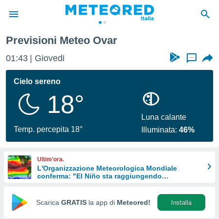
Previsioni Meteo Ovar
tiva
rivacy
01:44
Giovedi
...
ti di
net
Cielo sereno
net)
18°
i
 da
nisti per
Luna calante
 che le
Temp. percepita 18°
Illuminata:
46%
ioni
iano di
È
Ultim'ora.
L'Organizzazione Meteorologica Mondiale
 a
conferma: "El Niño sta raggiungendo
ito Web
un'intensità mai vista da diversi anni"
do le
opzioni:
Scarica
GRATIS
la app di
Meteored!
Installa
 i