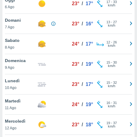
a", è
17
-
33
23°
/
17°
km/h
6 Ago
al sito
ettando
Domani
13
-
27
23°
/
16°
zione di
km/h
7 Ago
okie,
dei nostri
Sabato
12
-
26
che ci
24°
/
17°
km/h
8 Ago
no di
 e
e il
Domenica
15
-
30
23°
/
19°
amento
km/h
9 Ago
 Web,
i
Lunedì
15
-
32
re un
23°
/
17°
km/h
10 Ago
pecifico
arti la
Martedì
à o
16
-
31
24°
/
19°
km/h
i
11 Ago
zzati
 di esso.
Mercoledì
19
-
37
sultare
23°
/
18°
km/h
12 Ago
oni nella