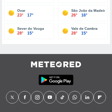
Ovar
São João da Madeira
23°
17°
26°
16°
Sever do Vouga
Vale de Cambra
28°
15°
28°
15°