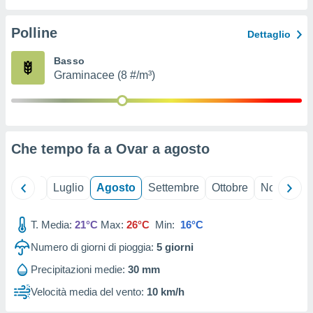
ioni
" o
tra
Polline
Dettaglio
sui cookie
o sito
Basso
Graminacee (8 #/m³)
nostri
mo il
te
ento dei
Che tempo fa a Ovar a
agosto
re
ioni su
Giugno
Luglio
Agosto
Settembre
Ottobre
Novembre
vo e/o
i,
T. Media:
21°C
Max:
26°C
Min:
16°C
 dati
er la
Numero di giorni di pioggia:
5
giorni
 della
à, creare
Precipitazioni medie:
30 mm
r la
Velocità media del vento:
10 km/h
à
izzata,