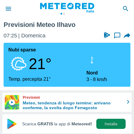
Previsioni Meteo Ilhavo
tiva
rivacy
07:25
Domenica
...
ti di
net
Nubi sparse
net)
21°
i
 da
nisti per
Nord
 che le
Temp. percepita 21°
3
8 km/h
ioni
iano di
È
Previsioni
Meteo, tendenza di lungo termine: arrivano
 a
conferme, la svolta dopo Ferragosto
ito Web
do le
opzioni:
Scarica
GRATIS
la app di
Meteored!
Installa
 i