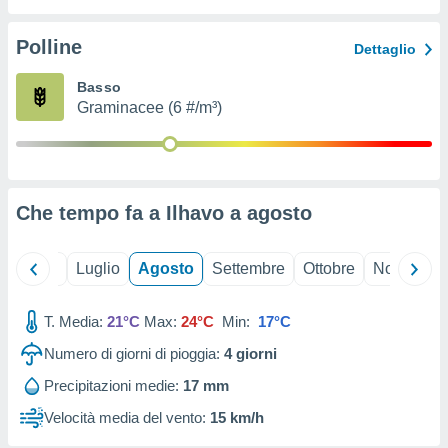
ioni
" o
tra
Polline
Dettaglio
sui cookie
o sito
Basso
Graminacee (6 #/m³)
nostri
mo il
te
ento dei
Che tempo fa a Ilhavo a
agosto
re
ioni su
Giugno
Luglio
Agosto
Settembre
Ottobre
Novembre
vo e/o
i,
T. Media:
21°C
Max:
24°C
Min:
17°C
 dati
er la
Numero di giorni di pioggia:
4
giorni
 della
à, creare
Precipitazioni medie:
17 mm
r la
Velocità media del vento:
15 km/h
à
izzata,