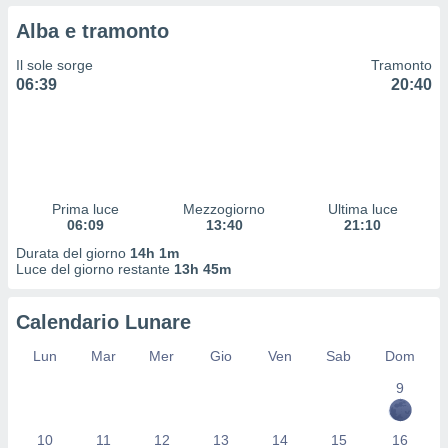
 profili
Alba e tramonto
lezione
cità
Il sole sorge
Tramonto
izzata,
06:39
20:40
fili per
izzazione
nuti,
 profili
lezione
uti
Prima luce
Mezzogiorno
Ultima luce
zzati,
06:09
13:40
21:10
 le
Durata del giorno
14h 1m
ni degli
Luce del giorno restante
13h 45m
 misurare
zioni dei
,
Calendario Lunare
ere il
Lun
Mar
Mer
Gio
Ven
Sab
Dom
so
9
he o la
ione di
enienti
10
11
12
13
14
15
16
diverse,