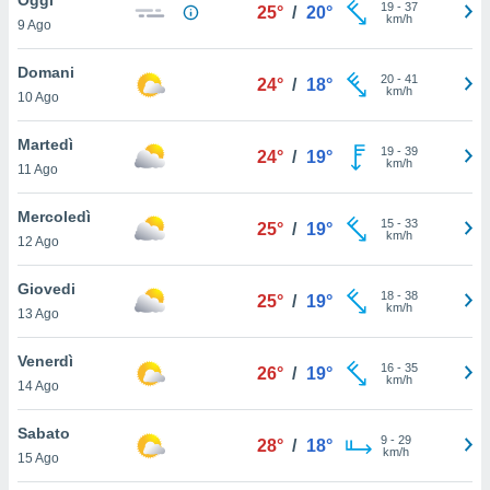
a", è
19
-
37
25°
/
20°
km/h
9 Ago
al sito
ettando
Domani
20
-
41
24°
/
18°
zione di
km/h
10 Ago
okie,
dei nostri
Martedì
19
-
39
che ci
24°
/
19°
km/h
11 Ago
no di
 e
e il
Mercoledì
15
-
33
25°
/
19°
amento
km/h
12 Ago
 Web,
i
Giovedi
18
-
38
re un
25°
/
19°
km/h
13 Ago
pecifico
arti la
Venerdì
à o
16
-
35
26°
/
19°
km/h
i
14 Ago
zzati
 di esso.
Sabato
9
-
29
sultare
28°
/
18°
km/h
15 Ago
oni nella