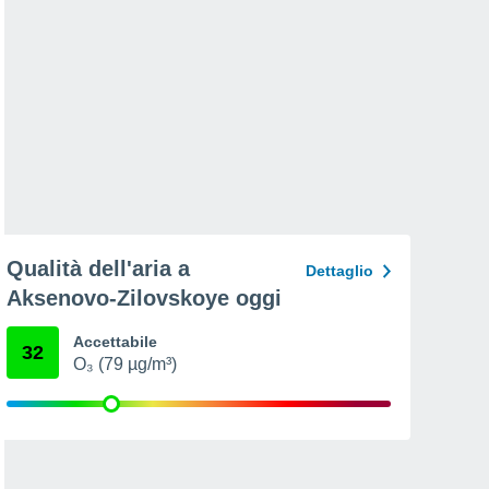
Qualità dell'aria a
Dettaglio
Aksenovo-Zilovskoye oggi
Accettabile
32
O₃ (79 µg/m³)