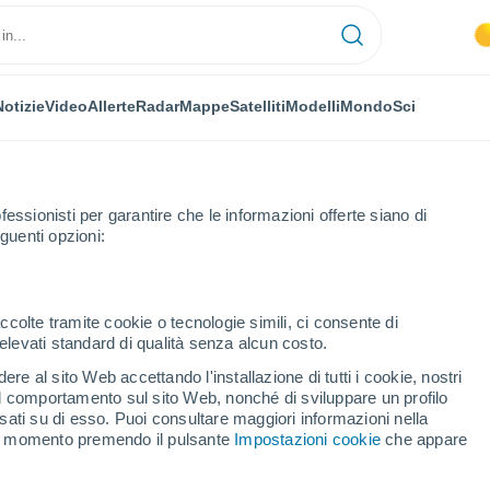
Notizie
Video
Allerte
Radar
Mappe
Satelliti
Modelli
Mondo
Sci
fessionisti per garantire che le informazioni offerte siano di
guenti opzioni:
ye
Prossima Settimana
ccolte tramite cookie o tecnologie simili, ci consente di
n elevati standard di qualità senza alcun costo.
ovo-Zilovskoye fra 8 - 14
re al sito Web accettando l'installazione di tutti i cookie, nostri
 il comportamento sul sito Web, nonché di sviluppare un profilo
asati su di esso. Puoi consultare maggiori informazioni nella
si momento premendo il pulsante
Impostazioni cookie
che appare
...