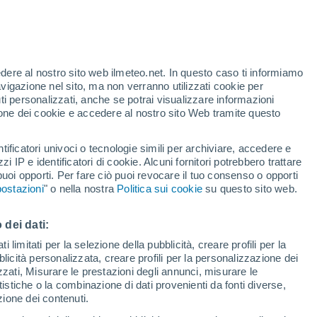
Per ora
Cielo sereno nelle prossime ore
Uragano
Dolphin A 3.038 km di distanza
edere al nostro sito web ilmeteo.net. In questo caso ti informiamo
avigazione nel sito, ma non verranno utilizzati cookie per
i personalizzati, anche se potrai visualizzare informazioni
azione dei cookie e accedere al nostro sito Web tramite questo
tificatori univoci o tecnologie simili per archiviare, accedere e
zzi IP e identificatori di cookie. Alcuni fornitori potrebbero trattare
forti
 puoi opporti. Per fare ciò puoi revocare il tuo consenso o opporti
ostazioni
" o nella nostra
Politica sui cookie
su questo sito web.
adar di pioggia
Satelliti
Modelli
 dei dati:
 limitati per la selezione della pubblicità, creare profili per la
bblicità personalizzata, creare profili per la personalizzazione dei
Lunedì
Martedì
Mercoledì
Giovedi
izzati, Misurare le prestazioni degli annunci, misurare le
17 Ago
18 Ago
19 Ago
20 Ago
istiche o la combinazione di dati provenienti da fonti diverse,
ezione dei contenuti.