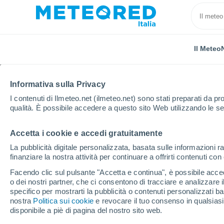
Il Meteo
Informativa sulla Privacy
I contenuti di Ilmeteo.net (ilmeteo.net) sono stati preparati da pro
qualità. È possibile accedere a questo sito Web utilizzando le se
Accetta i cookie e accedi gratuitamente
Home
Russia
Transbajkalia
Aksenovo-Zilovsko
La pubblicità digitale personalizzata, basata sulle informazioni ra
finanziare la nostra attività per continuare a offrirti contenuti co
Previsioni Meteo Aksen
Facendo clic sul pulsante "Accetta e continua", è possibile accede
giorni
o dei nostri partner, che ci consentono di tracciare e analizzare
specifico per mostrarti la pubblicità o contenuti personalizzati b
nostra
Politica sui cookie
13:58
Venerdì
e revocare il tuo consenso in qualsia
disponibile a piè di pagina del nostro sito web.