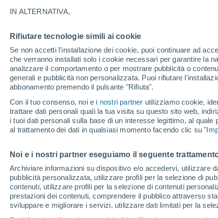
IN ALTERNATIVA,
Sereno
19°
Rifiutare tecnologie simili ai cookie
Se non accetti l'installazione dei cookie, puoi continuare ad acc
che verranno installati solo i cookie necessari per garantire la n
UV
6 Alto
analizzare il comportamento o per mostrare pubblicità o contenut
Temp. percepita 19°
FPS
15-25
generali e pubblicità non personalizzata. Puoi rifiutare l'install
abbonamento premendo il pulsante "Rifiuta".
Con il tuo consenso, noi e i
nostri partner
utilizziamo cookie, iden
Ultim’ora
trattare dati personali quali la tua visita su questo sito web, indiri
Caldo intenso sull’Italia, ma venerdì 7 agosto 
i tuoi dati personali sulla base di un interesse legittimo, al quale
temporali minacciano il Nord
al trattamento dei dati in qualsiasi momento facendo clic su "
Imp
Il Meteo 1 - 7
Attualità
Mappa della Temperatura
R
Noi e i nostri partner eseguiamo il seguente trattamento
Archiviare informazioni su dispositivo e/o accedervi, utilizzare dati
pubblicità personalizzata, utilizzare profili per la selezione di pu
Sabato
Domenica
Venerdì
contenuti, utilizzare profili per la selezione di contenuti personal
15 Ago
16 Ago
14 Ago
prestazioni dei contenuti, comprendere il pubblico attraverso stat
sviluppare e migliorare i servizi, utilizzare dati limitati per la sel