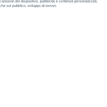
cansione del dispositivo, pubblicità e contenuti personalizzati,
che sul pubblico, sviluppo di servizi.
24°
/
11°
18°
/
14°
25°
/
12°
24°
/
13°
-
20
km/h
5
-
18
km/h
8
-
26
km/h
7
-
25
km/h
Nord
0 Basso
2
-
11 km/h
FPS:
no
Nord-ovest
1 Basso
2
-
10 km/h
FPS:
no
Nord
2 Basso
1
-
11 km/h
FPS:
no
Est
4 Medio