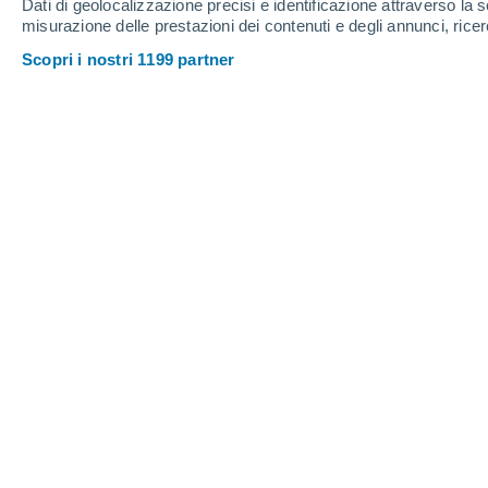
Dati di geolocalizzazione precisi e identificazione attraverso la s
misurazione delle prestazioni dei contenuti e degli annunci, ricer
Scopri i nostri 1199 partner
23°
/
8°
25°
/
10°
22°
/
6°
4
-
15
km/h
4
-
15
km/h
5
6
-
20
km/h
Venerdì, 14 agosto
Cielo sereno
9°
03:00
T. Percepita
11°
Nubi sparse
11°
06:00
T. Percepita
11°
Nubi sparse
15°
09:00
T. Percepita
15°
Nubi sparse