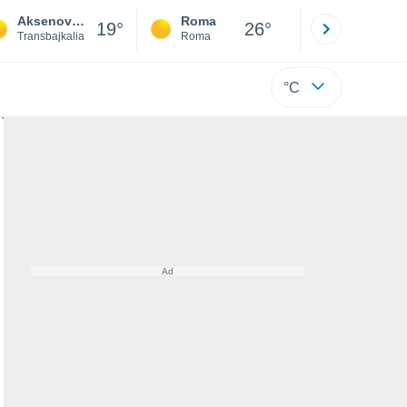
Aksenovo-Zilovskoye
Roma
Milano
19°
26°
Transbajkalia
Roma
Milano
°C