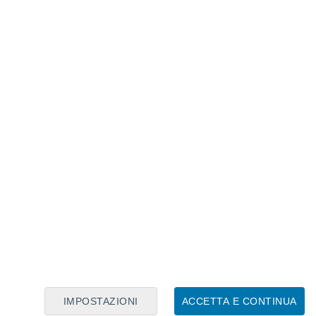
Calendario Lunare
Lun
Mar
Mer
Gio
Ven
Sab
Dom
7
8
9
10
11
12
13
14
15
16
17
18
19
20
IMPOSTAZIONI
ACCETTA E CONTINUA