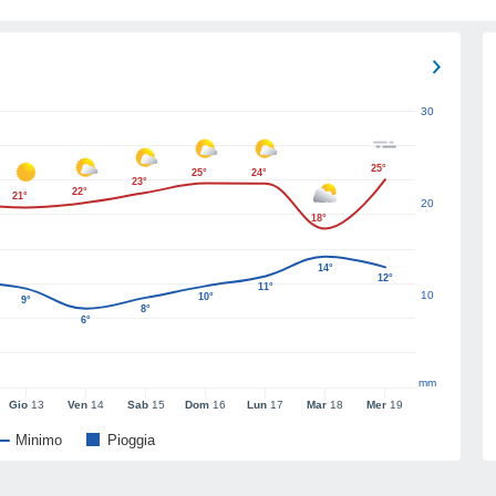
30
25°
25°
24°
23°
22°
21°
20
18°
14°
12°
11°
10
10°
9°
8°
6°
mm
Gio
13
Ven
14
Sab
15
Dom
16
Lun
17
Mar
18
Mer
19
Minimo
Pioggia