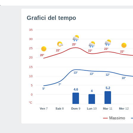
Grafici del tempo
35
30
25°
25
23°
22°
22°
22°
20°
20
15
13°
13°
12°
10
10°
7°
5
5.2
5°
4.6
4
0
°C
Ven
7
Sab
8
Dom
9
Lun
10
Mar
11
Mer
12
Massimo