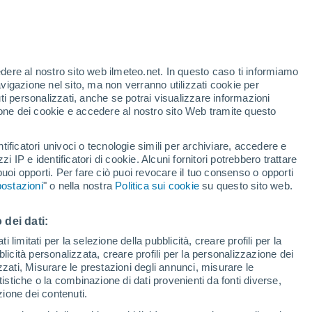
Allerta gialla
Allerta moderata per alte
temperature a Alibunar oggi
edere al nostro sito web ilmeteo.net. In questo caso ti informiamo
/h
avigazione nel sito, ma non verranno utilizzati cookie per
i personalizzati, anche se potrai visualizzare informazioni
azione dei cookie e accedere al nostro sito Web tramite questo
tificatori univoci o tecnologie simili per archiviare, accedere e
e?
zzi IP e identificatori di cookie. Alcuni fornitori potrebbero trattare
 puoi opporti. Per fare ciò puoi revocare il tuo consenso o opporti
adar di pioggia
Satelliti
Modelli
ostazioni
" o nella nostra
Politica sui cookie
su questo sito web.
 dei dati:
Martedì
Mercoledì
Giovedi
Venerdì
 limitati per la selezione della pubblicità, creare profili per la
bblicità personalizzata, creare profili per la personalizzazione dei
11 Ago
12 Ago
13 Ago
14 Ago
izzati, Misurare le prestazioni degli annunci, misurare le
istiche o la combinazione di dati provenienti da fonti diverse,
ezione dei contenuti.