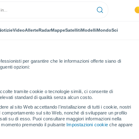
Notizie
Video
Allerte
Radar
Mappe
Satelliti
Modelli
Mondo
Sci
fessionisti per garantire che le informazioni offerte siano di
guenti opzioni:
ccolte tramite cookie o tecnologie simili, ci consente di
n elevati standard di qualità senza alcun costo.
nar
re al sito Web accettando l'installazione di tutti i cookie, nostri
 il comportamento sul sito Web, nonché di sviluppare un profilo
...
asati su di esso. Puoi consultare maggiori informazioni nella
si momento premendo il pulsante
Impostazioni cookie
che appare
Per ora
Cielo sereno nelle prossime ore