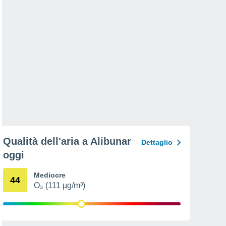
Qualità dell'aria a Alibunar
Dettaglio
oggi
Mediocre
44
O₃ (111 µg/m³)