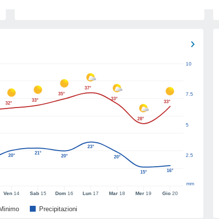
10
37°
35°
7.5
33°
33°
33°
32°
28°
5
23°
21°
2.5
20°
20°
20°
16°
15°
mm
Ven
14
Sab
15
Dom
16
Lun
17
Mar
18
Mer
19
Gio
20
Minimo
Precipitazioni