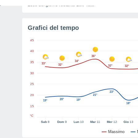
Luce del giorno restante
10h 43m
Grafici del tempo
45
40
36°
34°
35
33°
32°
32°
32°
30
25
23°
20
21°
20°
19°
19°
18°
15
°C
Sab
8
Dom
9
Lun
10
Mar
11
Mer
12
Gio
13
Massimo