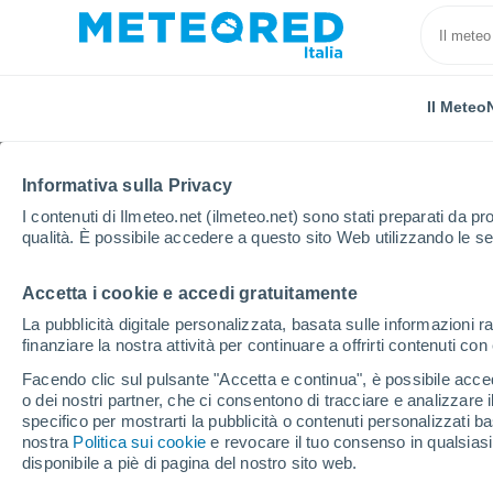
Il Meteo
Informativa sulla Privacy
I contenuti di Ilmeteo.net (ilmeteo.net) sono stati preparati da pro
qualità. È possibile accedere a questo sito Web utilizzando le se
Accetta i cookie e accedi gratuitamente
Home
Serbia
Banato Meridionale
Alibunar
La pubblicità digitale personalizzata, basata sulle informazioni ra
finanziare la nostra attività per continuare a offrirti contenuti co
Previsioni Meteo Alibu
Facendo clic sul pulsante "Accetta e continua", è possibile accede
o dei nostri partner, che ci consentono di tracciare e analizzare
09:43
Sabato
specifico per mostrarti la pubblicità o contenuti personalizzati b
nostra
Politica sui cookie
e revocare il tuo consenso in qualsia
disponibile a piè di pagina del nostro sito web.
Sereno