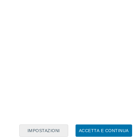
Calendario Lunare
Lun
Mar
Mer
Gio
Ven
Sab
Dom
8
9
10
11
12
13
14
15
16
17
18
19
20
21
IMPOSTAZIONI
ACCETTA E CONTINUA