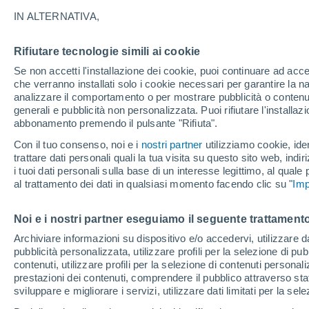
28°
IN ALTERNATIVA,
Rifiutare tecnologie simili ai cookie
Nord
Se non accetti l'installazione dei cookie, puoi continuare ad acc
Temp. percepita 28°
14
-
31 km
che verranno installati solo i cookie necessari per garantire la n
analizzare il comportamento o per mostrare pubblicità o contenut
generali e pubblicità non personalizzata. Puoi rifiutare l'install
abbonamento premendo il pulsante "Rifiuta".
Ultim'ora.
Ondata di calore fino a Ferragosto: rischia di
Con il tuo consenso, noi e i
nostri partner
utilizziamo cookie, iden
diventare eccezionale. Svolta solo a fine mes
trattare dati personali quali la tua visita su questo sito web, indiri
i tuoi dati personali sulla base di un interesse legittimo, al quale
Il Meteo 1 - 7
Attualità
Mappa della Temperatura
R
al trattamento dei dati in qualsiasi momento facendo clic su "
Imp
Noi e i nostri partner eseguiamo il seguente trattamento
Domani
Lunedì
Oggi
Archiviare informazioni su dispositivo e/o accedervi, utilizzare dati
pubblicità personalizzata, utilizzare profili per la selezione di pu
9 Ago
10 Ago
8 Ago
contenuti, utilizzare profili per la selezione di contenuti personal
prestazioni dei contenuti, comprendere il pubblico attraverso stat
sviluppare e migliorare i servizi, utilizzare dati limitati per la sel