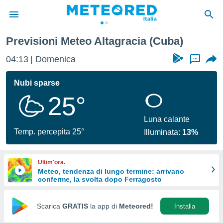
Previsioni Meteo Altagracia (Cuba)
tiva
rivacy
04:13
Domenica
...
ti di
net
Nubi sparse
net)
25°
i
 da
nisti per
Luna calante
 che le
Temp. percepita 25°
Illuminata:
13%
ioni
iano di
È
Ultim'ora.
Meteo, tendenza di lungo termine: arrivano
 a
conferme, la svolta dopo Ferragosto
ito Web
do le
opzioni:
Scarica
GRATIS
la app di
Meteored!
Installa
 i