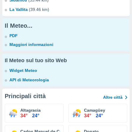
Sibanicú
(33.44 km)
La Vallita
(39.46 km)
Il Meteo...
PDF
Maggiori informazioni
Il Meteo sul tuo sito Web
Widget Meteo
API di Meteorologia
Principali città
Altre città
Altagracia
Camagüey
34°
24°
34°
24°
Carlos Manuel de Céspedes
Donato