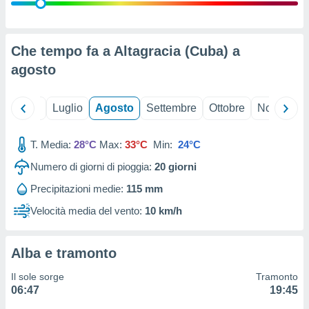
ioni
" o
tra
sui cookie
o sito
Che tempo fa a Altagracia (Cuba) a
agosto
nostri
Giugno
Luglio
Agosto
Settembre
Ottobre
Novembre
mo il
te
ento dei
T. Media:
28°C
Max:
33°C
Min:
24°C
Numero di giorni di pioggia:
20
giorni
re
ioni su
Precipitazioni medie:
115 mm
vo e/o
Velocità media del vento:
10 km/h
i,
 dati
er la
 della
Alba e tramonto
à, creare
r la
Il sole sorge
Tramonto
à
06:47
19:45
izzata,