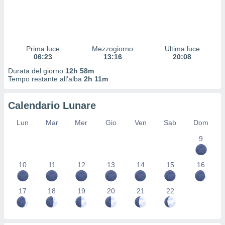
 profili
lezione
cità
izzata,
fili per
Prima luce
Mezzogiorno
Ultima luce
06:23
13:16
20:08
izzazione
Durata del giorno
12h 58m
nuti,
Tempo restante all'alba
2h 11m
 profili
lezione
uti
Calendario Lunare
zzati,
 le
Lun
Mar
Mer
Gio
Ven
Sab
Dom
ni degli
 misurare
9
zioni dei
,
10
11
12
13
14
15
16
ere il
so
17
18
19
20
21
22
he o la
ione di
enienti
diverse,