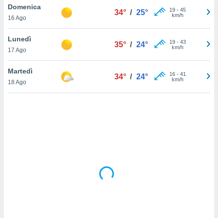
Domenica
19
-
45
34°
/
25°
km/h
sui cookie
16 Ago
e il tuo
 in
Lunedì
19
-
43
35°
/
24°
km/h
17 Ago
o
 il
Martedì
16
-
41
34°
/
24°
km/h
azioni
18 Ago
kie
re
le a piè
 del
to web.
ATIVA,
e
gie
i cookie
ccetti
zione dei