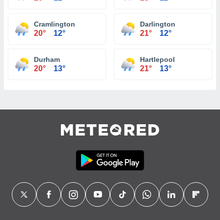
Cramlington
Darlington
20°
12°
21°
12°
Durham
Hartlepool
20°
13°
21°
13°