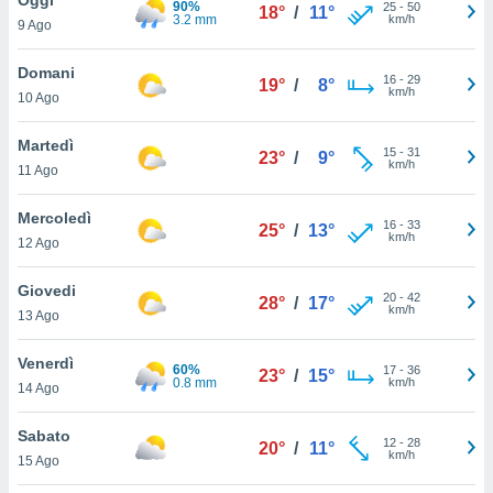
90%
a", è
25
-
50
18°
/
11°
3.2 mm
km/h
9 Ago
al sito
ettando
Domani
16
-
29
19°
/
8°
zione di
km/h
10 Ago
okie,
dei nostri
Martedì
15
-
31
che ci
23°
/
9°
km/h
11 Ago
no di
 e
e il
Mercoledì
16
-
33
25°
/
13°
amento
km/h
12 Ago
 Web,
i
Giovedi
20
-
42
re un
28°
/
17°
km/h
13 Ago
pecifico
arti la
Venerdì
à o
60%
17
-
36
23°
/
15°
0.8 mm
km/h
i
14 Ago
zzati
 di esso.
Sabato
12
-
28
sultare
20°
/
11°
km/h
15 Ago
oni nella