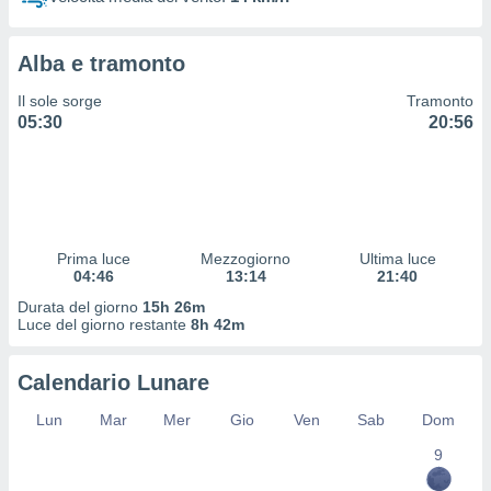
 profili
lezione
cità
Alba e tramonto
izzata,
fili per
Il sole sorge
Tramonto
05:30
20:56
izzazione
nuti,
 profili
lezione
uti
zzati,
Prima luce
Mezzogiorno
Ultima luce
 le
04:46
13:14
21:40
ni degli
 misurare
Durata del giorno
15h 26m
zioni dei
Luce del giorno restante
8h 42m
,
ere il
Calendario Lunare
so
Lun
Mar
Mer
Gio
Ven
Sab
Dom
he o la
ione di
9
enienti
diverse,