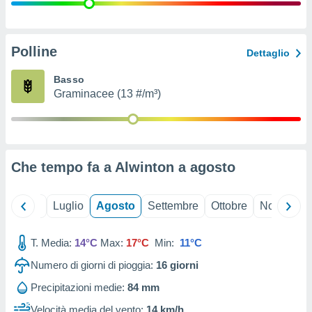
ioni
" o
tra
sui cookie
o sito
Polline
Dettaglio
Basso
nostri
Graminacee (13 #/m³)
mo il
te
ento dei
Che tempo fa a Alwinton a
agosto
re
ioni su
vo e/o
Giugno
Luglio
Agosto
Settembre
Ottobre
Novembre
i,
 dati
er la
T. Media:
14°C
Max:
17°C
Min:
11°C
 della
Numero di giorni di pioggia:
16
giorni
à, creare
r la
Precipitazioni medie:
84 mm
à
izzata,
Velocità media del vento:
14 km/h