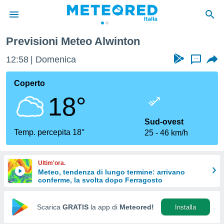
Previsioni Meteo Alwinton
tiva
rivacy
12:58
Domenica
...
ti di
net
Coperto
net)
18°
i
 da
nisti per
Sud-ovest
 che le
Temp. percepita 18°
25
46 km/h
ioni
iano di
È
Ultim'ora.
Meteo, tendenza di lungo termine: arrivano
 a
conferme, la svolta dopo Ferragosto
ito Web
do le
opzioni:
Scarica
GRATIS
la app di
Meteored!
Installa
 i