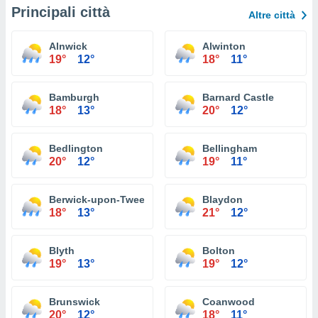
Principali città
Altre città
Alnwick
Alwinton
19°
12°
18°
11°
Bamburgh
Barnard Castle
18°
13°
20°
12°
Bedlington
Bellingham
20°
12°
19°
11°
Berwick-upon-Tweed
Blaydon
18°
13°
21°
12°
Blyth
Bolton
19°
13°
19°
12°
Brunswick
Coanwood
20°
12°
18°
11°