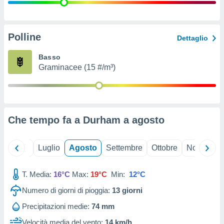
ioni
" o
tra
sui cookie
o sito
Polline
Dettaglio
Basso
nostri
Graminacee (15 #/m³)
mo il
te
ento dei
Che tempo fa a Durham a
agosto
re
ioni su
vo e/o
Giugno
Luglio
Agosto
Settembre
Ottobre
Novembre
i,
 dati
er la
T. Media:
16°C
Max:
19°C
Min:
12°C
 della
Numero di giorni di pioggia:
13
giorni
à, creare
r la
Precipitazioni medie:
74 mm
à
izzata,
Velocità media del vento:
14 km/h