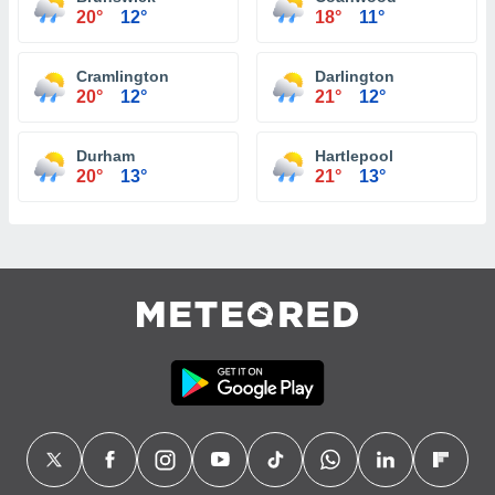
20°
12°
18°
11°
Cramlington
Darlington
20°
12°
21°
12°
Durham
Hartlepool
20°
13°
21°
13°