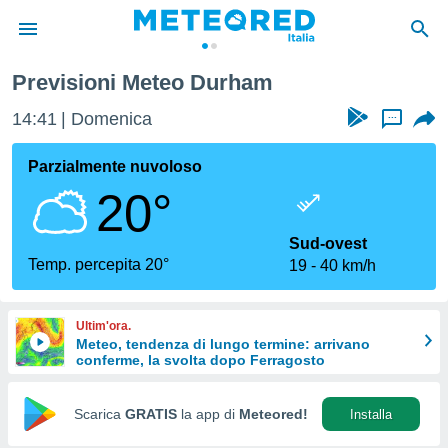
Previsioni Meteo Durham
tiva
rivacy
14:41
Domenica
...
ti di
net
Parzialmente nuvoloso
net)
20°
i
 da
nisti per
Sud-ovest
 che le
Temp. percepita 20°
19
40 km/h
ioni
iano di
È
Ultim'ora.
Meteo, tendenza di lungo termine: arrivano
 a
conferme, la svolta dopo Ferragosto
ito Web
do le
opzioni:
Scarica
GRATIS
la app di
Meteored!
Installa
 i