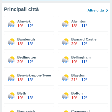
Principali città
Altre città
Alnwick
Alwinton
19°
12°
18°
11°
Bamburgh
Barnard Castle
18°
13°
20°
12°
Bedlington
Bellingham
20°
12°
19°
11°
Berwick-upon-Tweed
Blaydon
18°
13°
21°
12°
Blyth
Bolton
19°
13°
19°
12°
Brunswick
Coanwood