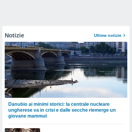
Notizie
Ultime notizie
Danubio ai minimi storici: la centrale nucleare
ungherese va in crisi e dalle secche riemerge un
giovane mammut