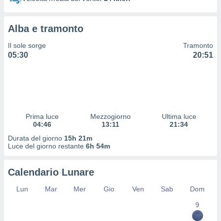
 profili
lezione
cità
Alba e tramonto
izzata,
fili per
Il sole sorge
Tramonto
05:30
20:51
izzazione
nuti,
 profili
lezione
uti
zzati,
Prima luce
Mezzogiorno
Ultima luce
 le
04:46
13:11
21:34
ni degli
 misurare
Durata del giorno
15h 21m
zioni dei
Luce del giorno restante
6h 54m
,
ere il
Calendario Lunare
so
Lun
Mar
Mer
Gio
Ven
Sab
Dom
he o la
ione di
9
enienti
diverse,