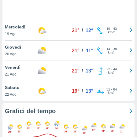
puoi
re ad
 al
ito web
Mercoledì
et. In
19
-
43
21°
/
12°
km/h
aso ti
19 Ago
mo che
installati
Giovedi
14
-
38
21°
/
11°
okie
km/h
20 Ago
i per
 la
Venerdì
one nel
22
-
44
21°
/
13°
km/h
 non
21 Ago
utilizzati
er
Sabato
31
-
64
19°
/
13°
e il
km/h
22 Ago
amento o
rare
à o
Grafici del tempo
i
zzati,
 potrai
25°
27°
31°
26°
22°
21°
are
21°
21°
20°
21°
21°
20°
18°