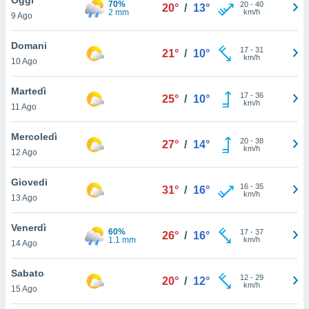
70%
a", è
20
-
40
20°
/
13°
2 mm
km/h
9 Ago
al sito
ettando
Domani
17
-
31
21°
/
10°
zione di
km/h
10 Ago
okie,
dei nostri
Martedì
17
-
36
che ci
25°
/
10°
km/h
11 Ago
no di
 e
e il
Mercoledì
20
-
38
27°
/
14°
amento
km/h
12 Ago
 Web,
i
Giovedi
16
-
35
re un
31°
/
16°
km/h
13 Ago
pecifico
arti la
Venerdì
à o
60%
17
-
37
26°
/
16°
1.1 mm
km/h
i
14 Ago
zzati
 di esso.
Sabato
12
-
29
sultare
20°
/
12°
km/h
15 Ago
oni nella