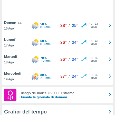
puoi
re ad
 al
ito web
Domenica
et. In
50%
17
-
41
38°
/
25°
0.3 mm
km/h
aso ti
16 Ago
mo che
installati
Lunedì
60%
16
-
40
36°
/
24°
okie
0.3 mm
km/h
17 Ago
i per
 la
Martedì
one nel
70%
10
-
35
36°
/
24°
1.2 mm
km/h
 non
18 Ago
utilizzati
er
Mercoledì
80%
13
-
35
37°
/
24°
e il
2.1 mm
km/h
19 Ago
amento o
rare
à o
Riesgo de Indice UV 11+ Estremo!
i
Durante la giornata di domani
zzati,
 potrai
are
Grafici del tempo