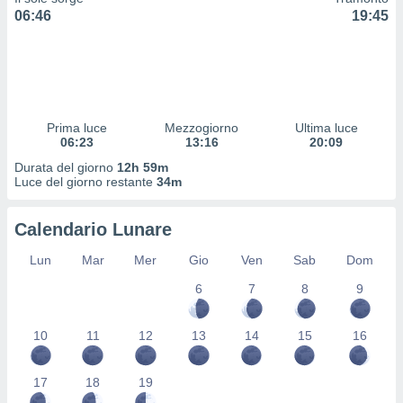
 profili
06:46
19:45
lezione
cità
izzata,
fili per
izzazione
Prima luce
Mezzogiorno
Ultima luce
nuti,
06:23
13:16
20:09
 profili
lezione
Durata del giorno
12h 59m
uti
Luce del giorno restante
34m
zzati,
 le
Calendario Lunare
ni degli
 misurare
Lun
Mar
Mer
Gio
Ven
Sab
Dom
zioni dei
,
6
7
8
9
ere il
so
10
11
12
13
14
15
16
he o la
ione di
17
18
19
enienti
diverse,