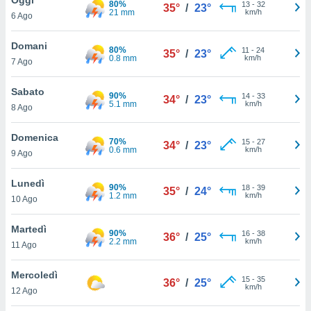
80%
a", è
13
-
32
35°
/
23°
21 mm
km/h
6 Ago
al sito
ettando
Domani
80%
11
-
24
35°
/
23°
zione di
0.8 mm
km/h
7 Ago
okie,
dei nostri
Sabato
90%
14
-
33
che ci
34°
/
23°
5.1 mm
km/h
8 Ago
no di
 e
e il
Domenica
70%
15
-
27
34°
/
23°
amento
0.6 mm
km/h
9 Ago
 Web,
i
Lunedì
90%
18
-
39
re un
35°
/
24°
1.2 mm
km/h
10 Ago
pecifico
arti la
Martedì
à o
90%
16
-
38
36°
/
25°
2.2 mm
km/h
i
11 Ago
zzati
 di esso.
Mercoledì
15
-
35
sultare
36°
/
25°
km/h
12 Ago
oni nella