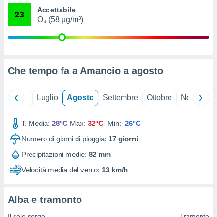
ioni
" o
Accettabile
23
tra
O₃ (58 µg/m³)
sui cookie
o sito
nostri
Che tempo fa a Amancio a
agosto
mo il
te
Giugno
Luglio
Agosto
Settembre
Ottobre
Novembre
ento dei
re
T. Media:
28°C
Max:
32°C
Min:
26°C
ioni su
Numero di giorni di pioggia:
17
giorni
vo e/o
i,
Precipitazioni medie:
82 mm
 dati
er la
Velocità media del vento:
13 km/h
 della
à, creare
r la
Alba e tramonto
à
izzata,
Il sole sorge
Tramonto