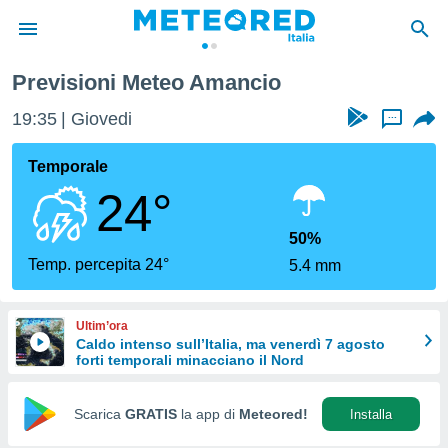
Previsioni Meteo Amancio
tiva
rivacy
19:35
Giovedi
...
ti di
net
Temporale
net)
24°
i
 da
nisti per
50%
 che le
Temp. percepita 24°
5.4 mm
ioni
iano di
È
Ultim’ora
Caldo intenso sull’Italia, ma venerdì 7 agosto
 a
forti temporali minacciano il Nord
ito Web
do le
opzioni:
Scarica
GRATIS
la app di
Meteored!
Installa
 i