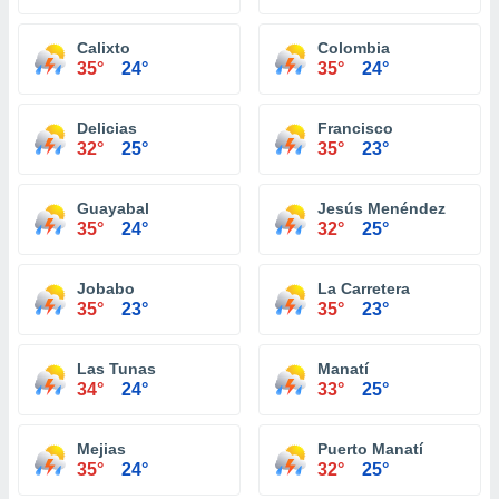
Calixto
Colombia
35°
24°
35°
24°
Delicias
Francisco
32°
25°
35°
23°
Guayabal
Jesús Menéndez
35°
24°
32°
25°
Jobabo
La Carretera
35°
23°
35°
23°
Las Tunas
Manatí
34°
24°
33°
25°
Mejias
Puerto Manatí
35°
24°
32°
25°