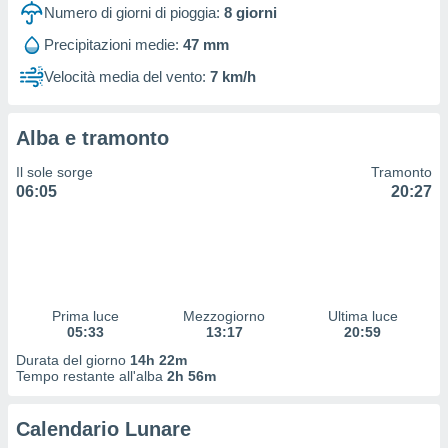
 profili
Numero di giorni di pioggia:
8
giorni
lezione
Precipitazioni medie:
47 mm
cità
izzata,
Velocità media del vento:
7 km/h
fili per
izzazione
Alba e tramonto
nuti,
 profili
Il sole sorge
Tramonto
lezione
06:05
20:27
uti
zzati,
 le
ni degli
 misurare
zioni dei
,
Prima luce
Mezzogiorno
Ultima luce
05:33
13:17
20:59
ere il
Durata del giorno
14h 22m
so
Tempo restante all'alba
2h 56m
he o la
ione di
Calendario Lunare
enienti
diverse,