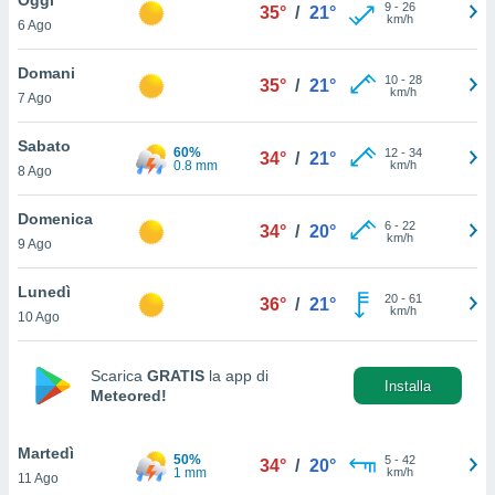
a", è
9
-
26
35°
/
21°
km/h
6 Ago
al sito
ettando
Domani
10
-
28
35°
/
21°
zione di
km/h
7 Ago
okie,
dei nostri
Sabato
60%
12
-
34
che ci
34°
/
21°
0.8 mm
km/h
8 Ago
no di
 e
e il
Domenica
6
-
22
34°
/
20°
amento
km/h
9 Ago
 Web,
i
Lunedì
20
-
61
re un
36°
/
21°
km/h
10 Ago
pecifico
arti la
à o
Scarica
GRATIS
la app di
i
Installa
Meteored!
zzati
 di esso.
sultare
Martedì
50%
5
-
42
34°
/
20°
1 mm
km/h
11 Ago
oni nella