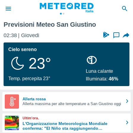
Previsioni Meteo San Giustino
tiva
rivacy
02:38
Giovedi
...
ti di
net
Cielo sereno
net)
23°
i
 da
nisti per
Luna calante
 che le
Temp. percepita 23°
Illuminata:
46%
ioni
iano di
È
Allerta rossa
 a
Allerta massima per alte temperature a San Giustino oggi
ito Web
do le
Ultim'ora.
opzioni:
L'Organizzazione Meteorologica Mondiale
conferma: "El Niño sta raggiungendo
 i