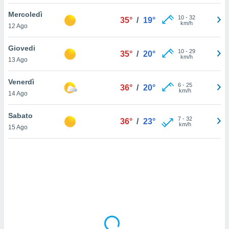
Mercoledì
sui cookie
10
-
32
35°
/
19°
km/h
12 Ago
e il tuo
 in
Giovedi
10
-
29
35°
/
20°
o
km/h
13 Ago
 il
Venerdì
azioni
6
-
25
36°
/
20°
km/h
14 Ago
kie
re
le a piè
Sabato
7
-
32
36°
/
23°
 del
km/h
15 Ago
to web.
ATIVA,
e
gie
i cookie
ccetti
zione dei