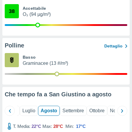
ioni
" o
Accettabile
tra
38
O₃ (94 µg/m³)
sui cookie
o sito
nostri
Polline
Dettaglio
mo il
te
Basso
ento dei
Graminacee (13 #/m³)
re
ioni su
vo e/o
i,
Che tempo fa a San Giustino a
agosto
 dati
er la
 della
Giugno
Luglio
Agosto
Settembre
Ottobre
Novembre
à, creare
r la
à
T. Media:
22°C
Max:
28°C
Min:
17°C
izzata,