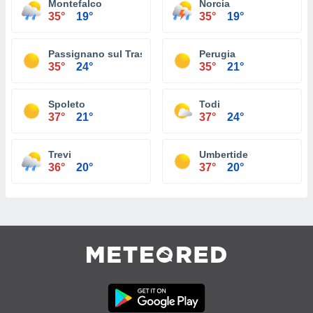
Montefalco
Norcia
35°
19°
35°
19°
Passignano sul Trasimeno
Perugia
35°
24°
35°
21°
Spoleto
Todi
37°
21°
37°
24°
Trevi
Umbertide
36°
20°
37°
20°