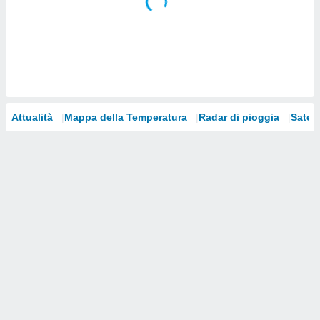
i nostri
artner
Attualità
Mappa della Temperatura
Radar di pioggia
Satelli