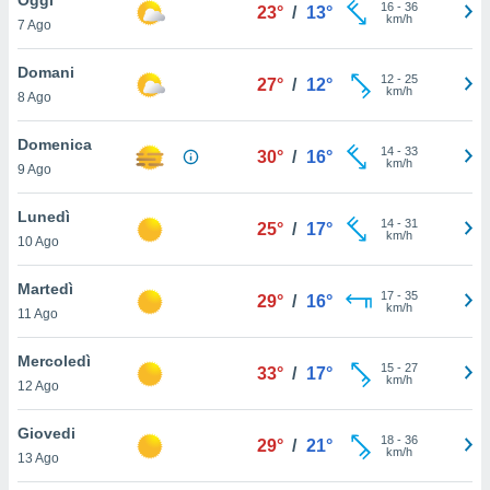
a", è
16
-
36
23°
/
13°
km/h
7 Ago
al sito
ettando
Domani
12
-
25
27°
/
12°
zione di
km/h
8 Ago
okie,
dei nostri
Domenica
14
-
33
che ci
30°
/
16°
km/h
9 Ago
no di
 e
e il
Lunedì
14
-
31
25°
/
17°
amento
km/h
10 Ago
 Web,
i
Martedì
17
-
35
re un
29°
/
16°
km/h
11 Ago
pecifico
arti la
Mercoledì
à o
15
-
27
33°
/
17°
km/h
i
12 Ago
zzati
 di esso.
Giovedi
18
-
36
sultare
29°
/
21°
km/h
13 Ago
oni nella