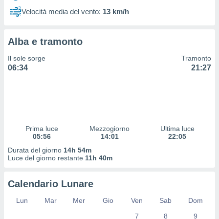
 profili
Velocità media del vento:
13 km/h
lezione
cità
izzata,
Alba e tramonto
fili per
Il sole sorge
Tramonto
izzazione
06:34
21:27
nuti,
 profili
lezione
uti
zzati,
 le
ni degli
Prima luce
Mezzogiorno
Ultima luce
 misurare
05:56
14:01
22:05
zioni dei
Durata del giorno
14h 54m
,
Luce del giorno restante
11h 40m
ere il
so
Calendario Lunare
he o la
ione di
Lun
Mar
Mer
Gio
Ven
Sab
Dom
enienti
7
8
9
diverse,