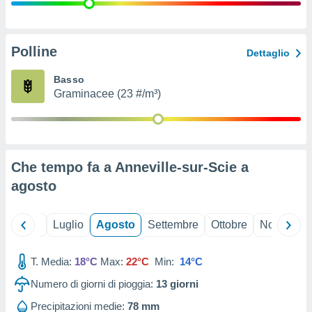
ioni
" o
tra
sui cookie
o sito
Polline
Dettaglio
Basso
nostri
Graminacee (23 #/m³)
mo il
te
ento dei
Che tempo fa a Anneville-sur-Scie a
re
agosto
ioni su
vo e/o
i,
Giugno
Luglio
Agosto
Settembre
Ottobre
Novembre
 dati
er la
 della
T. Media:
18°C
Max:
22°C
Min:
14°C
à, creare
r la
Numero di giorni di pioggia:
13
giorni
à
izzata,
Precipitazioni medie:
78 mm