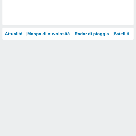
i nostri
artner
Attualità
Mappa di nuvolosità
Radar di pioggia
Satelliti