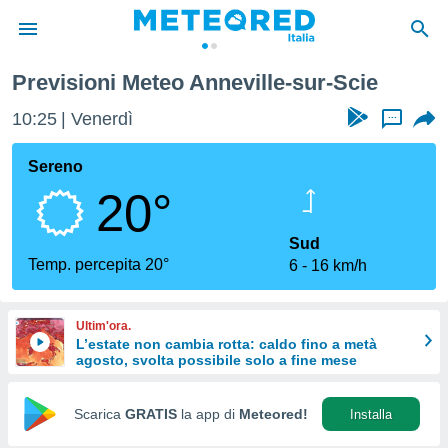
ur-Scie
Previsioni Meteo Anneville-sur-Scie
tiva
rivacy
10:25
Venerdì
...
ti di
net
Sereno
net)
20°
i
 da
nisti per
Sud
 che le
Temp. percepita 20°
6
16 km/h
ioni
iano di
È
Ultim'ora.
L’estate non cambia rotta: caldo fino a metà
 a
agosto, svolta possibile solo a fine mese
ito Web
do le
opzioni:
Scarica
GRATIS
la app di
Meteored!
Installa
 i