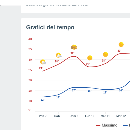
Luce del giorno restante
11h 49m
Grafici del tempo
40
35
33°
32°
30
28°
28°
26°
24°
25
20
15
17°
16°
16°
16°
13°
12°
10
°C
Ven
7
Sab
8
Dom
9
Lun
10
Mar
11
Mer
12
Massimo