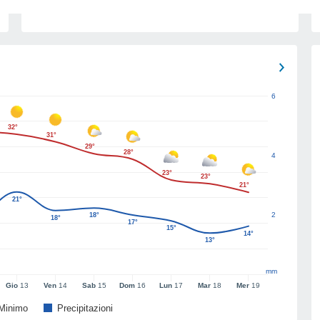
6
32°
31°
29°
28°
4
23°
23°
21°
21°
2
18°
18°
17°
15°
14°
13°
mm
Gio
13
Ven
14
Sab
15
Dom
16
Lun
17
Mar
18
Mer
19
Minimo
Precipitazioni