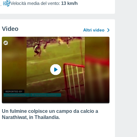
Velocità media del vento:
13 km/h
Video
Altri video
Un fulmine colpisce un campo da calcio a
Narathiwat, in Thailandia.