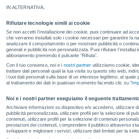
19°
IN ALTERNATIVA,
Rifiutare tecnologie simili ai cookie
Sud
Se non accetti l'installazione dei cookie, puoi continuare ad acc
Temp. percepita 19°
7
-
18 km/
che verranno installati solo i cookie necessari per garantire la n
analizzare il comportamento o per mostrare pubblicità o contenut
generali e pubblicità non personalizzata. Puoi rifiutare l'install
abbonamento premendo il pulsante "Rifiuta".
Ultim'ora.
L’estate non cambia rotta: caldo fino a metà
Con il tuo consenso, noi e i
nostri partner
utilizziamo cookie, iden
agosto, svolta possibile solo a fine mese
trattare dati personali quali la tua visita su questo sito web, indiri
i tuoi dati personali sulla base di un interesse legittimo, al quale
Il Meteo 1 - 7
Attualità
Mappa di nuvolosità
Radar 
al trattamento dei dati in qualsiasi momento facendo clic su "
Imp
Noi e i nostri partner eseguiamo il seguente trattamento
Domani
Domenica
Oggi
Archiviare informazioni su dispositivo e/o accedervi, utilizzare dati
pubblicità personalizzata, utilizzare profili per la selezione di pu
8 Ago
9 Ago
7 Ago
contenuti, utilizzare profili per la selezione di contenuti personal
prestazioni dei contenuti, comprendere il pubblico attraverso stat
sviluppare e migliorare i servizi, utilizzare dati limitati per la sel