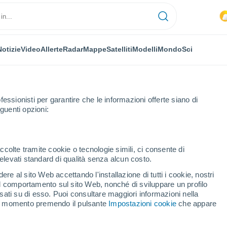
Notizie
Video
Allerte
Radar
Mappe
Satelliti
Modelli
Mondo
Sci
fessionisti per garantire che le informazioni offerte siano di
guenti opzioni:
Foucarmont
ccolte tramite cookie o tecnologie simili, ci consente di
n elevati standard di qualità senza alcun costo.
armont
re al sito Web accettando l'installazione di tutti i cookie, nostri
 il comportamento sul sito Web, nonché di sviluppare un profilo
...
asati su di esso. Puoi consultare maggiori informazioni nella
si momento premendo il pulsante
Impostazioni cookie
che appare
Per ora
Cielo nuvoloso nelle prossime
ore