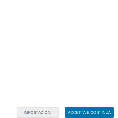
Calendario Lunare
Lun
Mar
Mer
Gio
Ven
Sab
Dom
7
8
9
10
11
12
13
14
15
16
17
18
19
20
IMPOSTAZIONI
ACCETTA E CONTINUA