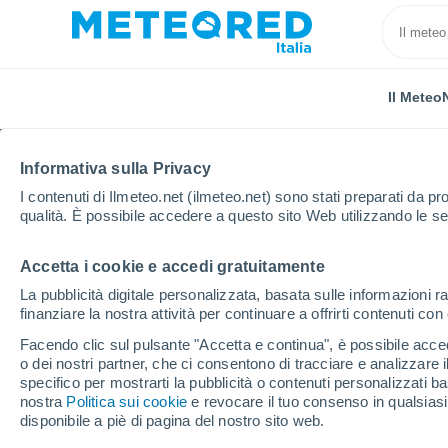
Il Meteo
Informativa sulla Privacy
I contenuti di Ilmeteo.net (ilmeteo.net) sono stati preparati da pro
qualità. È possibile accedere a questo sito Web utilizzando le se
Accetta i cookie e accedi gratuitamente
Home
Francia
Normandia
Senna Marittima
La pubblicità digitale personalizzata, basata sulle informazioni ra
finanziare la nostra attività per continuare a offrirti contenuti co
Previsioni Meteo Fouc
Facendo clic sul pulsante "Accetta e continua", è possibile accede
o dei nostri partner, che ci consentono di tracciare e analizzare
10:13
Venerdì
specifico per mostrarti la pubblicità o contenuti personalizzati b
nostra
Politica sui cookie
e revocare il tuo consenso in qualsia
disponibile a piè di pagina del nostro sito web.
Sereno