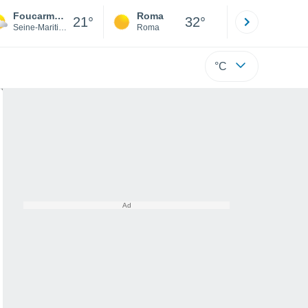
Foucarmont
Roma
Milano
21°
32°
Seine-Maritime
Roma
Milano
°C