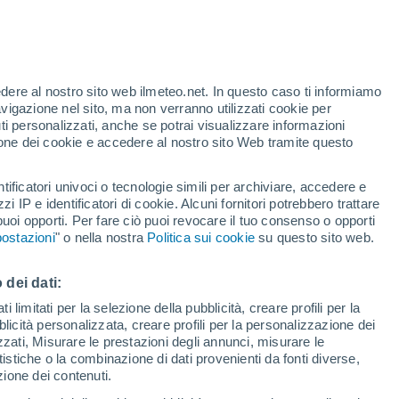
edere al nostro sito web ilmeteo.net. In questo caso ti informiamo
h
avigazione nel sito, ma non verranno utilizzati cookie per
i personalizzati, anche se potrai visualizzare informazioni
azione dei cookie e accedere al nostro sito Web tramite questo
tificatori univoci o tecnologie simili per archiviare, accedere e
zzi IP e identificatori di cookie. Alcuni fornitori potrebbero trattare
 puoi opporti. Per fare ciò puoi revocare il tuo consenso o opporti
di pioggia
Satelliti
Modelli
ostazioni
" o nella nostra
Politica sui cookie
su questo sito web.
 dei dati:
Lunedì
Martedì
Mercoledì
Giovedi
 limitati per la selezione della pubblicità, creare profili per la
bblicità personalizzata, creare profili per la personalizzazione dei
10 Ago
11 Ago
12 Ago
13 Ago
izzati, Misurare le prestazioni degli annunci, misurare le
istiche o la combinazione di dati provenienti da fonti diverse,
ezione dei contenuti.