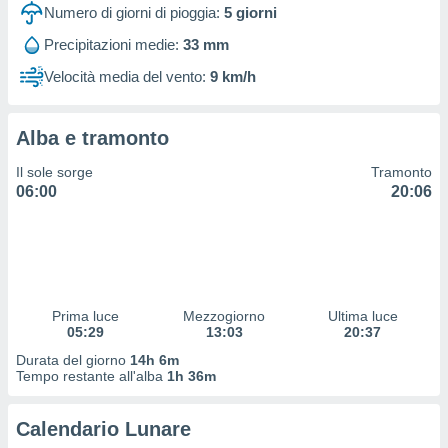
 profili
Numero di giorni di pioggia:
5
giorni
lezione
Precipitazioni medie:
33 mm
cità
izzata,
Velocità media del vento:
9 km/h
fili per
izzazione
Alba e tramonto
nuti,
 profili
Il sole sorge
Tramonto
lezione
06:00
20:06
uti
zzati,
 le
ni degli
 misurare
zioni dei
,
Prima luce
Mezzogiorno
Ultima luce
05:29
13:03
20:37
ere il
Durata del giorno
14h 6m
so
Tempo restante all'alba
1h 36m
he o la
ione di
Calendario Lunare
enienti
diverse,