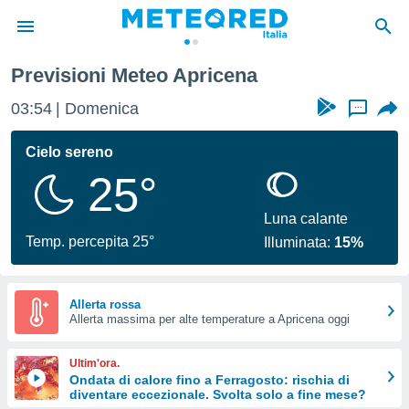
Previsioni Meteo Apricena
tiva
rivacy
03:54
Domenica
...
ti di
net
Cielo sereno
net)
25°
i
 da
nisti per
Luna calante
 che le
Temp. percepita 25°
Illuminata:
15%
ioni
iano di
È
Allerta rossa
 a
Allerta massima per alte temperature a Apricena oggi
ito Web
do le
Ultim'ora.
opzioni:
Ondata di calore fino a Ferragosto: rischia di
diventare eccezionale. Svolta solo a fine mese?
 i