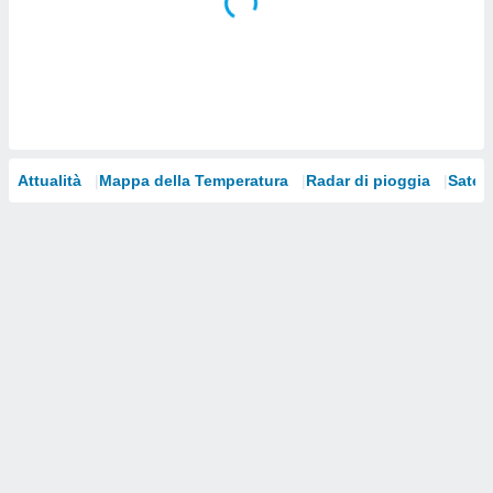
i nostri
artner
Attualità
Mappa della Temperatura
Radar di pioggia
Satelli