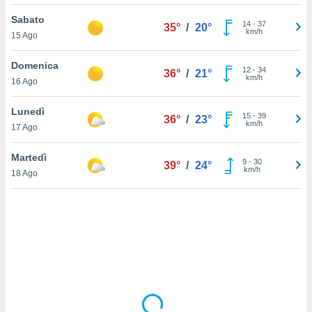
Sabato
sui cookie
14
-
37
35°
/
20°
km/h
15 Ago
e il tuo
 in
Domenica
12
-
34
36°
/
21°
o
km/h
16 Ago
 il
Lunedì
azioni
15
-
39
36°
/
23°
km/h
17 Ago
kie
re
le a piè
Martedì
9
-
30
39°
/
24°
 del
km/h
18 Ago
to web.
ATIVA,
e
gie
i cookie
ccetti
zione dei