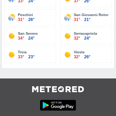
33°
24°
37°
26°
Peschici
San Giovanni Rotondo
31°
26°
31°
21°
San Severo
Serracapriola
34°
24°
32°
24°
Troia
Vieste
33°
23°
32°
26°