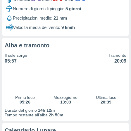
 profili
lezione
Numero di giorni di pioggia:
5
giorni
cità
Precipitazioni medie:
21 mm
izzata,
fili per
Velocità media del vento:
9 km/h
izzazione
nuti,
Alba e tramonto
 profili
lezione
Il sole sorge
Tramonto
uti
05:57
20:09
zzati,
 le
ni degli
 misurare
zioni dei
,
ere il
Prima luce
Mezzogiorno
Ultima luce
05:26
13:03
20:39
so
Durata del giorno
14h 12m
he o la
Tempo restante all'alba
2h 50m
ione di
enienti
Calendario Lunare
diverse,