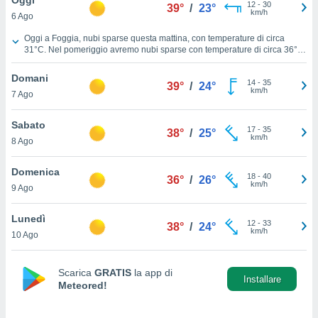
a", è
12
-
30
39°
/
23°
km/h
6 Ago
al sito
Previsioni Meteo Foggia oggi
Oggi a Foggia, nubi sparse questa mattina, con temperature di circa
ettando
31°C
. Nel pomeriggio avremo nubi sparse con temperature di circa
36°C
.
zione di
Nella notte cielo sereno con temperature vicine ai
28°C
. Venti dal Est
okie,
durante la giornata, con una velocità media di
12 km/h
.
Domani
14
-
35
39°
/
24°
dei nostri
km/h
7 Ago
che ci
no di
Sabato
 e
17
-
35
38°
/
25°
km/h
e il
8 Ago
amento
 Web,
Domenica
18
-
40
36°
/
26°
i
km/h
9 Ago
re un
pecifico
Lunedì
arti la
12
-
33
38°
/
24°
km/h
à o
10 Ago
i
zzati
Scarica
GRATIS
la app di
 di esso.
Installare
Meteored!
sultare
oni nella