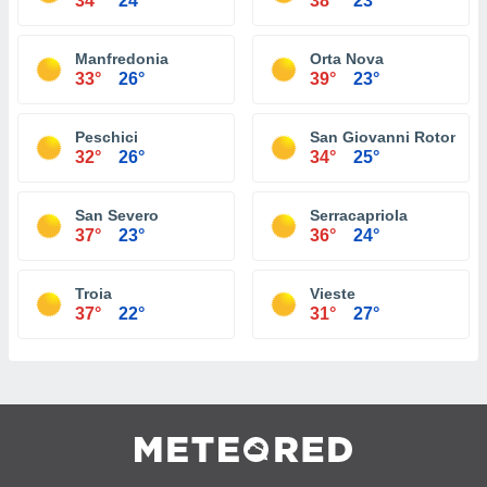
34°
24°
38°
23°
Manfredonia
Orta Nova
33°
26°
39°
23°
Peschici
San Giovanni Rotondo
32°
26°
34°
25°
San Severo
Serracapriola
37°
23°
36°
24°
Troia
Vieste
37°
22°
31°
27°