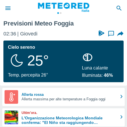
Previsioni Meteo Foggia
tiva
rivacy
02:36
Giovedi
...
ti di
net
Cielo sereno
net)
25°
i
 da
nisti per
Luna calante
 che le
Temp. percepita 26°
Illuminata:
46%
ioni
iano di
È
Allerta rossa
 a
Allerta massima per alte temperature a Foggia oggi
ito Web
do le
Ultim'ora.
opzioni:
L'Organizzazione Meteorologica Mondiale
conferma: "El Niño sta raggiungendo
 i