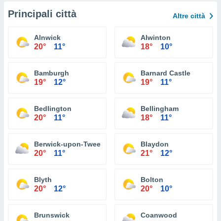
Principali città
Altre città
Alnwick
Alwinton
20°
11°
18°
10°
Bamburgh
Barnard Castle
19°
12°
19°
11°
Bedlington
Bellingham
20°
11°
18°
11°
Berwick-upon-Tweed
Blaydon
20°
11°
21°
12°
Blyth
Bolton
20°
12°
20°
10°
Brunswick
Coanwood