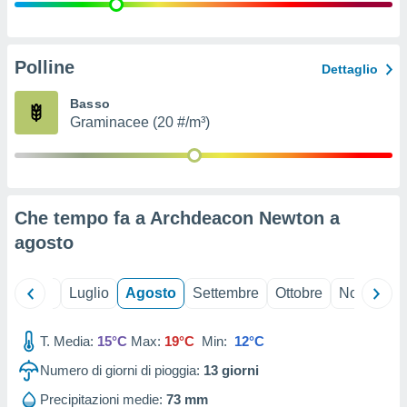
ioni
" o
tra
sui cookie
o sito
Polline
Dettaglio
Basso
nostri
Graminacee (20 #/m³)
mo il
te
ento dei
Che tempo fa a Archdeacon Newton a
re
agosto
ioni su
vo e/o
i,
Giugno
Luglio
Agosto
Settembre
Ottobre
Novembre
 dati
er la
 della
T. Media:
15°C
Max:
19°C
Min:
12°C
à, creare
r la
Numero di giorni di pioggia:
13
giorni
à
izzata,
Precipitazioni medie:
73 mm