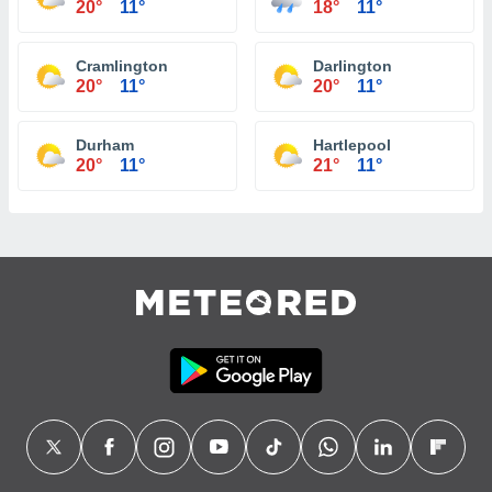
20°
11°
18°
11°
Cramlington
Darlington
20°
11°
20°
11°
Durham
Hartlepool
20°
11°
21°
11°