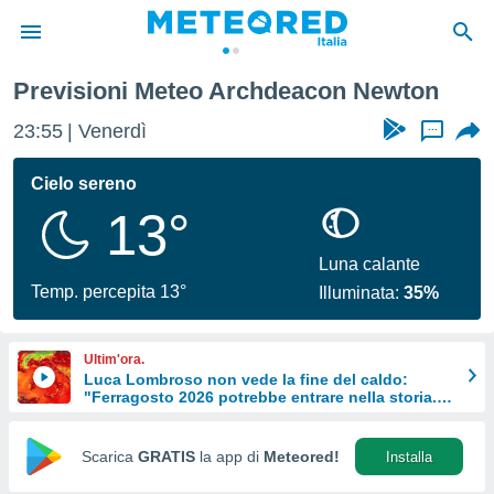
n
Previsioni Meteo Archdeacon Newton
tiva
rivacy
23:55
Venerdì
...
ti di
net
Cielo sereno
net)
13°
i
 da
nisti per
Luna calante
 che le
Temp. percepita 13°
Illuminata:
35%
ioni
iano di
È
Ultim'ora.
Luca Lombroso non vede la fine del caldo:
 a
"Ferragosto 2026 potrebbe entrare nella storia.
ito Web
Ecco perché."
do le
opzioni:
Scarica
GRATIS
la app di
Meteored!
Installa
 i