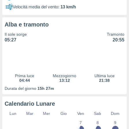
 profili
Velocità media del vento:
13 km/h
lezione
cità
izzata,
Alba e tramonto
fili per
Il sole sorge
Tramonto
izzazione
05:27
20:55
nuti,
 profili
lezione
uti
zzati,
 le
ni degli
Prima luce
Mezzogiorno
Ultima luce
 misurare
04:44
13:12
21:38
zioni dei
Durata del giorno
15h 27m
,
ere il
Calendario Lunare
so
he o la
Lun
Mar
Mer
Gio
Ven
Sab
Dom
ione di
7
8
9
enienti
diverse,