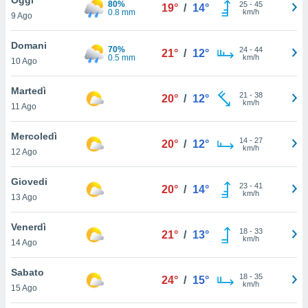
80%
a", è
25
-
45
19°
/
14°
0.8 mm
km/h
9 Ago
al sito
ettando
Domani
70%
24
-
44
21°
/
12°
zione di
0.5 mm
km/h
10 Ago
okie,
dei nostri
Martedì
21
-
38
che ci
20°
/
12°
km/h
11 Ago
no di
 e
e il
Mercoledì
14
-
27
20°
/
12°
amento
km/h
12 Ago
 Web,
i
Giovedi
23
-
41
re un
20°
/
14°
km/h
13 Ago
pecifico
arti la
Venerdì
à o
18
-
33
21°
/
13°
km/h
i
14 Ago
zzati
 di esso.
Sabato
18
-
35
sultare
24°
/
15°
km/h
15 Ago
oni nella