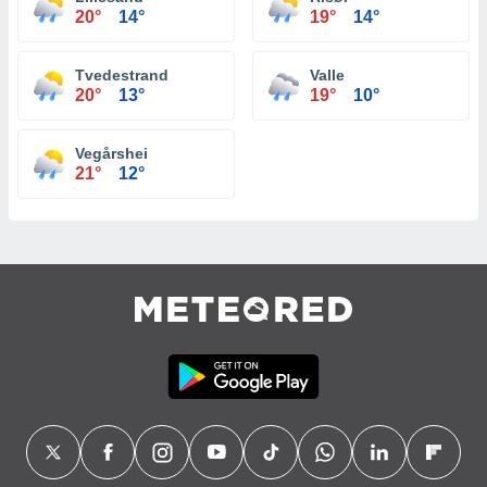
20°
14°
19°
14°
Tvedestrand
Valle
20°
13°
19°
10°
Vegårshei
21°
12°