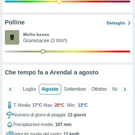
ioni
" o
tra
sui cookie
o sito
Polline
Dettaglio
Molto basso
nostri
Graminacee (3 #/m³)
mo il
te
ento dei
Che tempo fa a Arendal a
agosto
re
ioni su
vo e/o
Giugno
Luglio
Agosto
Settembre
Ottobre
Novembre
i,
 dati
er la
T. Media:
17°C
Max:
20°C
Min:
13°C
 della
Numero di giorni di pioggia:
13
giorni
à, creare
r la
Precipitazioni medie:
107 mm
à
izzata,
Velocità media del vento:
12 km/h