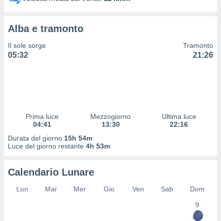
 profili
lezione
cità
Alba e tramonto
izzata,
fili per
Il sole sorge
Tramonto
05:32
21:26
izzazione
nuti,
 profili
lezione
uti
zzati,
Prima luce
Mezzogiorno
Ultima luce
 le
04:41
13:30
22:16
ni degli
 misurare
Durata del giorno
15h 54m
zioni dei
Luce del giorno restante
4h 53m
,
ere il
Calendario Lunare
so
Lun
Mar
Mer
Gio
Ven
Sab
Dom
he o la
ione di
9
enienti
diverse,