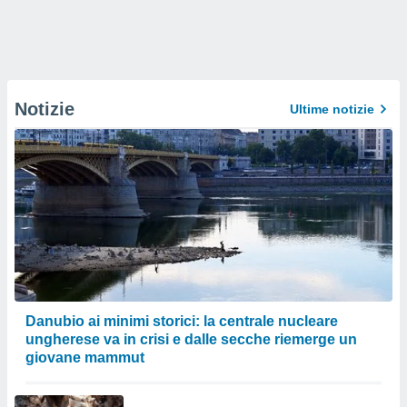
Notizie
Ultime notizie
Danubio ai minimi storici: la centrale nucleare
ungherese va in crisi e dalle secche riemerge un
giovane mammut