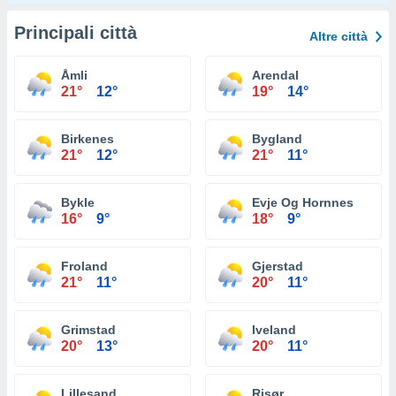
Principali città
Altre città
Åmli
Arendal
21°
12°
19°
14°
Birkenes
Bygland
21°
12°
21°
11°
Bykle
Evje Og Hornnes
16°
9°
18°
9°
Froland
Gjerstad
21°
11°
20°
11°
Grimstad
Iveland
20°
13°
20°
11°
Lillesand
Risør