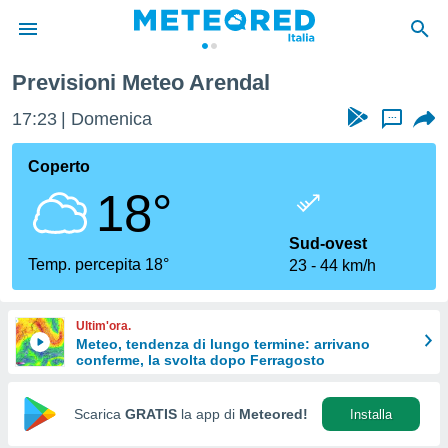
Previsioni Meteo Arendal
tiva
rivacy
17:23
Domenica
...
ti di
net
Coperto
net)
18°
i
 da
nisti per
Sud-ovest
 che le
Temp. percepita 18°
23
44 km/h
ioni
iano di
È
Ultim'ora.
Meteo, tendenza di lungo termine: arrivano
 a
conferme, la svolta dopo Ferragosto
ito Web
do le
opzioni:
Scarica
GRATIS
la app di
Meteored!
Installa
 i