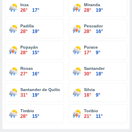
Inza
Miranda
26°
17°
28°
19°
Padilla
Pescador
28°
19°
28°
16°
Popayán
Purace
28°
15°
17°
9°
Rosas
Santander
27°
16°
30°
18°
Santander de Quilichao
Silvia
31°
19°
16°
9°
Timbio
Toribio
28°
15°
21°
11°