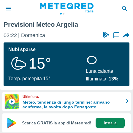
Previsioni Meteo Argelia
tiva
rivacy
02:22
Domenica
...
ti di
net
Nubi sparse
net)
15°
i
 da
nisti per
Luna calante
 che le
Temp. percepita 15°
Illuminata:
13%
ioni
iano di
È
Ultim'ora.
Meteo, tendenza di lungo termine: arrivano
 a
conferme, la svolta dopo Ferragosto
ito Web
do le
opzioni:
Scarica
GRATIS
la app di
Meteored!
Installa
 i