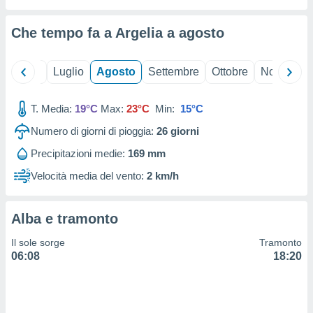
ioni
" o
tra
Che tempo fa a Argelia a
agosto
sui cookie
o sito
Giugno
Luglio
Agosto
Settembre
Ottobre
Novembre
nostri
T. Media:
19°C
Max:
23°C
Min:
15°C
mo il
te
Numero di giorni di pioggia:
26
giorni
ento dei
Precipitazioni medie:
169 mm
re
Velocità media del vento:
2 km/h
ioni su
vo e/o
i,
Alba e tramonto
 dati
er la
Il sole sorge
Tramonto
 della
06:08
18:20
à, creare
r la
à
izzata,