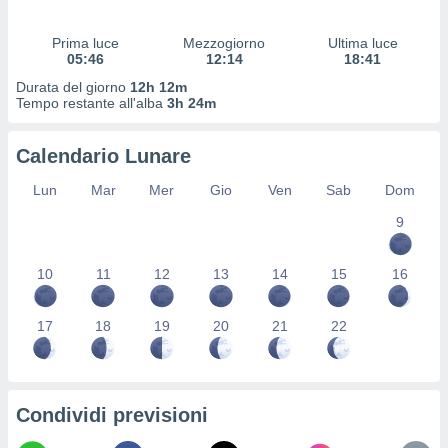
 profili
lezione
Prima luce
Mezzogiorno
Ultima luce
cità
05:46
12:14
18:41
izzata,
fili per
Durata del giorno
12h 12m
Tempo restante all'alba
3h 24m
izzazione
nuti,
Calendario Lunare
 profili
lezione
Lun
Mar
Mer
Gio
Ven
Sab
Dom
uti
zzati,
9
 le
ni degli
10
11
12
13
14
15
16
 misurare
zioni dei
,
17
18
19
20
21
22
ere il
so
he o la
ione di
Condividi previsioni
enienti
diverse,