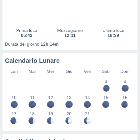
 profili
lezione
cità
izzata,
fili per
Prima luce
Mezzogiorno
Ultima luce
05:42
12:11
18:39
izzazione
Durata del giorno
12h 14m
nuti,
 profili
lezione
Calendario Lunare
uti
zzati,
Lun
Mar
Mer
Gio
Ven
Sab
Dom
 le
ni degli
8
9
 misurare
zioni dei
10
11
12
13
14
15
16
,
ere il
17
18
19
20
21
so
he o la
ione di
enienti
diverse,