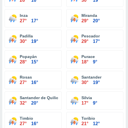
26°
16°
30°
19°
Inza
Miranda
27°
17°
29°
20°
Padilla
Pescador
30°
19°
29°
17°
Popayán
Purace
28°
15°
18°
9°
Rosas
Santander
27°
16°
30°
19°
Santander de Quilichao
Silvia
32°
20°
17°
9°
Timbio
Toribio
27°
16°
21°
12°