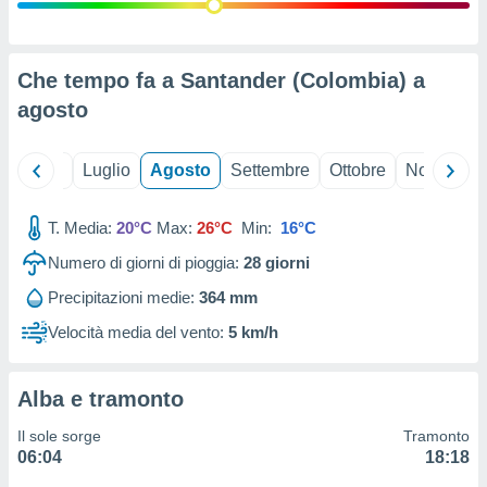
ioni
" o
tra
sui cookie
o sito
Che tempo fa a Santander (Colombia) a
agosto
nostri
Giugno
Luglio
Agosto
Settembre
Ottobre
Novembre
mo il
te
ento dei
T. Media:
20°C
Max:
26°C
Min:
16°C
Numero di giorni di pioggia:
28
giorni
re
ioni su
Precipitazioni medie:
364 mm
vo e/o
Velocità media del vento:
5 km/h
i,
 dati
er la
 della
Alba e tramonto
à, creare
r la
Il sole sorge
Tramonto
à
06:04
18:18
izzata,