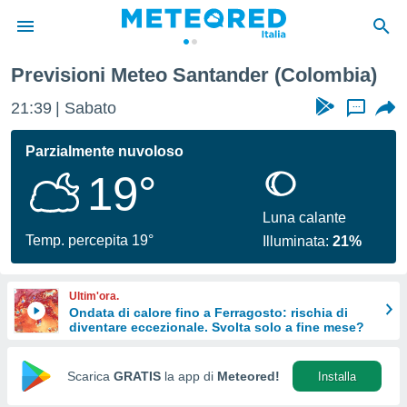
Previsioni Meteo Santander (Colombia)
tiva
rivacy
21:39
Sabato
...
ti di
net
Parzialmente nuvoloso
net)
19°
i
 da
nisti per
Luna calante
 che le
Temp. percepita 19°
Illuminata:
21%
ioni
iano di
È
Ultim'ora.
Ondata di calore fino a Ferragosto: rischia di
 a
diventare eccezionale. Svolta solo a fine mese?
ito Web
do le
opzioni:
Scarica
GRATIS
la app di
Meteored!
Installa
 i