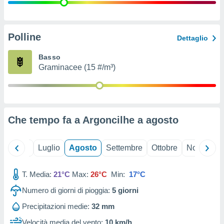
ioni
" o
tra
sui cookie
o sito
Polline
Dettaglio
Basso
nostri
Graminacee (15 #/m³)
mo il
te
ento dei
Che tempo fa a Argoncilhe a
agosto
re
ioni su
vo e/o
Giugno
Luglio
Agosto
Settembre
Ottobre
Novembre
i,
 dati
er la
T. Media:
21°C
Max:
26°C
Min:
17°C
 della
Numero di giorni di pioggia:
5
giorni
à, creare
r la
Precipitazioni medie:
32 mm
à
izzata,
Velocità media del vento:
10 km/h