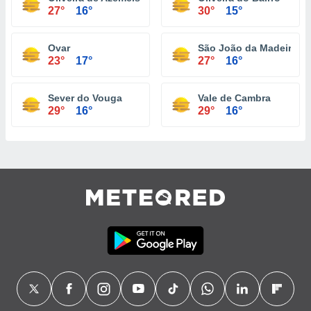
27°
16°
30°
15°
Ovar
São João da Madeira
23°
17°
27°
16°
Sever do Vouga
Vale de Cambra
29°
16°
29°
16°