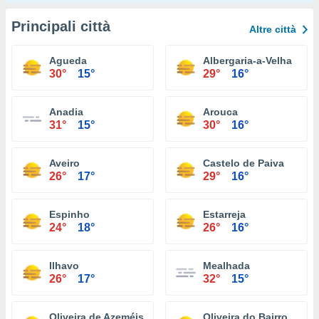
Principali città
Altre città
Agueda
Albergaria-a-Velha
30°
15°
29°
16°
Anadia
Arouca
31°
15°
30°
16°
Aveiro
Castelo de Paiva
26°
17°
29°
16°
Espinho
Estarreja
24°
18°
26°
16°
Ilhavo
Mealhada
26°
17°
32°
15°
Oliveira de Azeméis
Oliveira do Bairro