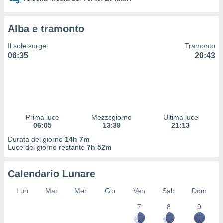
 profili
lezione
cità
Alba e tramonto
izzata,
fili per
Il sole sorge
Tramonto
06:35
20:43
izzazione
nuti,
 profili
lezione
uti
zzati,
Prima luce
Mezzogiorno
Ultima luce
 le
06:05
13:39
21:13
ni degli
 misurare
Durata del giorno
14h 7m
zioni dei
Luce del giorno restante
7h 52m
,
ere il
Calendario Lunare
so
Lun
Mar
Mer
Gio
Ven
Sab
Dom
he o la
ione di
7
8
9
enienti
diverse,