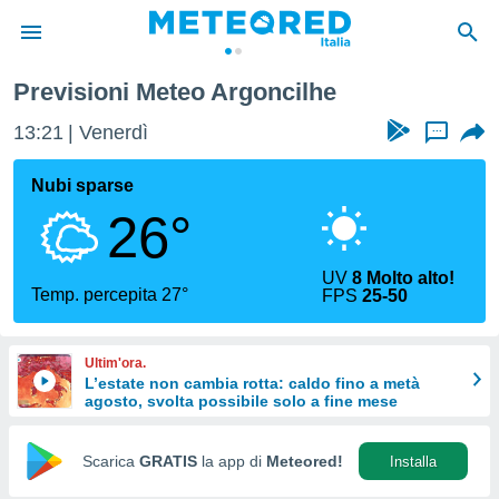
Previsioni Meteo Argoncilhe
tiva
rivacy
13:21
Venerdì
...
ti di
net
Nubi sparse
net)
26°
i
 da
nisti per
UV
8 Molto alto!
 che le
Temp. percepita 27°
FPS
25-50
ioni
iano di
È
Ultim'ora.
L’estate non cambia rotta: caldo fino a metà
 a
agosto, svolta possibile solo a fine mese
ito Web
do le
opzioni:
Scarica
GRATIS
la app di
Meteored!
Installa
 i