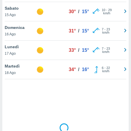
Sabato
sui cookie
10
-
29
30°
/
15°
km/h
15 Ago
e il tuo
 in
Domenica
7
-
23
31°
/
15°
o
km/h
16 Ago
 il
Lunedì
azioni
7
-
23
33°
/
15°
km/h
17 Ago
kie
re
le a piè
Martedì
6
-
22
34°
/
16°
 del
km/h
18 Ago
to web.
ATIVA,
e
gie
i cookie
ccetti
zione dei