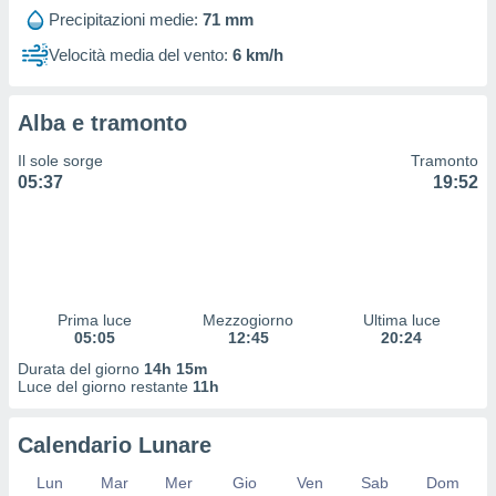
 profili
Precipitazioni medie:
71 mm
lezione
cità
Velocità media del vento:
6 km/h
izzata,
fili per
Alba e tramonto
izzazione
nuti,
Il sole sorge
Tramonto
 profili
05:37
19:52
lezione
uti
zzati,
 le
ni degli
 misurare
Prima luce
Mezzogiorno
Ultima luce
zioni dei
05:05
12:45
20:24
,
ere il
Durata del giorno
14h 15m
Luce del giorno restante
11h
so
he o la
Calendario Lunare
ione di
enienti
Lun
Mar
Mer
Gio
Ven
Sab
Dom
diverse,