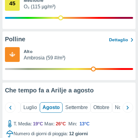
Mediocre
45
ioni
" o
O₃ (115 µg/m³)
tra
sui cookie
o sito
Polline
nostri
Dettaglio
mo il
Alto
te
Ambrosia (59 #/m³)
ento dei
re
ioni su
vo e/o
Che tempo fa a Arilje a
agosto
i,
 dati
er la
Giugno
Luglio
Agosto
Settembre
Ottobre
Novembre
 della
à, creare
r la
T. Media:
19°C
Max:
26°C
Min:
13°C
à
Numero di giorni di pioggia:
12
giorni
izzata,