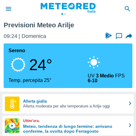
Previsioni Meteo Arilje
tiva
rivacy
09:24
Domenica
...
ti di
net
Sereno
net)
24°
i
 da
nisti per
UV
3 Medio
FPS
 che le
Temp. percepita 25°
6-10
ioni
iano di
È
Allerta gialla
 a
Allerta moderata per alte temperature a Arilje oggi
ito Web
do le
Ultim'ora.
opzioni:
Meteo, tendenza di lungo termine: arrivano
conferme, la svolta dopo Ferragosto
 i