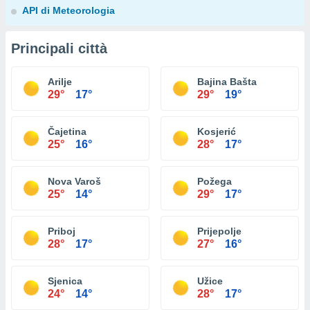
API di Meteorologia
Principali città
Arilje
Bajina Bašta
29°
17°
29°
19°
Čajetina
Kosjerić
25°
16°
28°
17°
Nova Varoš
Požega
25°
14°
29°
17°
Priboj
Prijepolje
28°
17°
27°
16°
Sjenica
Užice
24°
14°
28°
17°