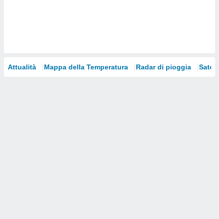
i nostri
artner
Attualità
Mappa della Temperatura
Radar di pioggia
Satelli