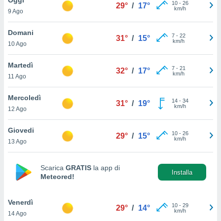
a", è
10
-
26
29°
/
17°
km/h
9 Ago
al sito
ettando
Domani
7
-
22
31°
/
15°
zione di
km/h
10 Ago
okie,
dei nostri
Martedì
7
-
21
che ci
32°
/
17°
km/h
11 Ago
no di
 e
e il
Mercoledì
14
-
34
31°
/
19°
amento
km/h
12 Ago
 Web,
i
Giovedi
10
-
26
re un
29°
/
15°
km/h
13 Ago
pecifico
arti la
à o
Scarica
GRATIS
la app di
i
Installa
Meteored!
zzati
 di esso.
sultare
Venerdì
10
-
29
29°
/
14°
km/h
14 Ago
oni nella