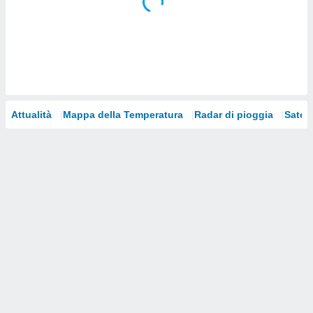
i nostri
artner
Attualità
Mappa della Temperatura
Radar di pioggia
Satelli