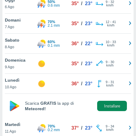
50%
a", è
9
-
32
35°
/
23°
0.6 mm
km/h
6 Ago
al sito
ettando
Domani
70%
12
-
41
35°
/
23°
zione di
2.1 mm
km/h
7 Ago
okie,
dei nostri
Sabato
60%
10
-
33
che ci
36°
/
22°
0.1 mm
km/h
8 Ago
no di
 e
e il
Domenica
9
-
30
35°
/
23°
amento
km/h
9 Ago
 Web,
i
Lunedì
9
-
31
re un
36°
/
23°
km/h
10 Ago
pecifico
arti la
à o
Scarica
GRATIS
la app di
i
Installare
Meteored!
zzati
 di esso.
sultare
Martedì
70%
9
-
34
37°
/
23°
0.2 mm
km/h
11 Ago
oni nella