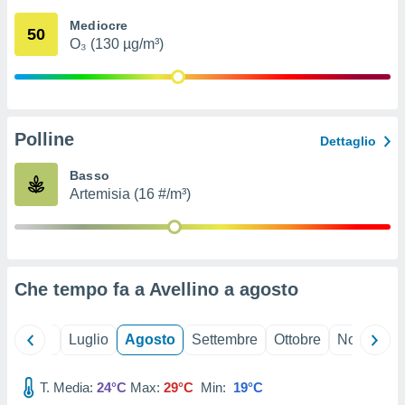
ioni
" o
Mediocre
tra
50
O₃ (130 µg/m³)
sui cookie
o sito
nostri
Polline
Dettaglio
mo il
te
Basso
ento dei
Artemisia (16 #/m³)
re
ioni su
vo e/o
i,
Che tempo fa a Avellino a
agosto
 dati
er la
 della
Giugno
Luglio
Agosto
Settembre
Ottobre
Novembre
à, creare
r la
à
T. Media:
24°C
Max:
29°C
Min:
19°C
izzata,