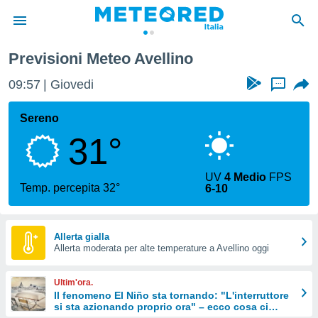
Previsioni Meteo Avellino
tiva
rivacy
09:57
Giovedi
...
ti di
net
Sereno
net)
31°
i
 da
nisti per
UV
4 Medio
FPS
 che le
Temp. percepita 32°
6-10
ioni
iano di
È
Allerta gialla
 a
Allerta moderata per alte temperature a Avellino oggi
ito Web
do le
Ultim'ora.
opzioni:
Il fenomeno El Niño sta tornando: "L'interruttore
si sta azionando proprio ora" – ecco cosa ci
 i