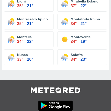
Lioni
Mirabella Eclano
35°
21°
37°
22°
Montecalvo Irpino
Monteforte Irpino
35°
21°
34°
21°
Montella
Monteverde
34°
22°
34°
19°
Nusco
Solofra
33°
20°
34°
23°