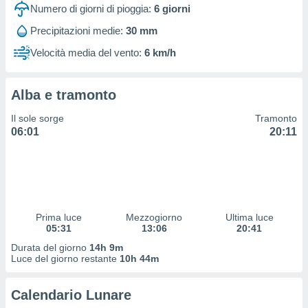
 profili
Numero di giorni di pioggia:
6
giorni
lezione
Precipitazioni medie:
30 mm
cità
izzata,
Velocità media del vento:
6 km/h
fili per
izzazione
Alba e tramonto
nuti,
 profili
Il sole sorge
Tramonto
lezione
06:01
20:11
uti
zzati,
 le
ni degli
 misurare
zioni dei
,
Prima luce
Mezzogiorno
Ultima luce
05:31
13:06
20:41
ere il
Durata del giorno
14h 9m
so
Luce del giorno restante
10h 44m
he o la
ione di
Calendario Lunare
enienti
diverse,