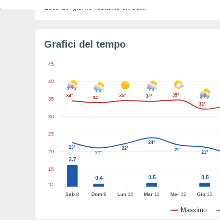
Luce del giorno restante
6h 56m
Grafici del tempo
45
40
35°
34°
35°
34°
34°
35
32°
30
25
24°
23°
22°
22°
20
21°
21°
2.7
15
0.5
0.5
0.4
°C
Sab
8
Dom
9
Lun
10
Mar
11
Mer
12
Gio
13
Massimo