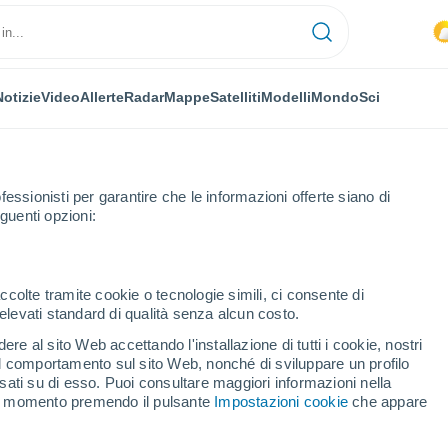
Notizie
Video
Allerte
Radar
Mappe
Satelliti
Modelli
Mondo
Sci
fessionisti per garantire che le informazioni offerte siano di
guenti opzioni:
ccolte tramite cookie o tecnologie simili, ci consente di
n elevati standard di qualità senza alcun costo.
lla
re al sito Web accettando l'installazione di tutti i cookie, nostri
 il comportamento sul sito Web, nonché di sviluppare un profilo
...
asati su di esso. Puoi consultare maggiori informazioni nella
si momento premendo il pulsante
Impostazioni cookie
che appare
Per ora
Piogge deboli nelle prossime ore