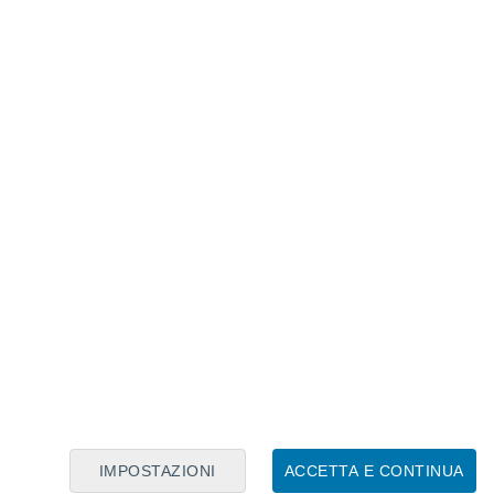
Calendario Lunare
Lun
Mar
Mer
Gio
Ven
Sab
Dom
8
9
10
11
12
13
14
15
16
17
18
19
20
21
IMPOSTAZIONI
ACCETTA E CONTINUA