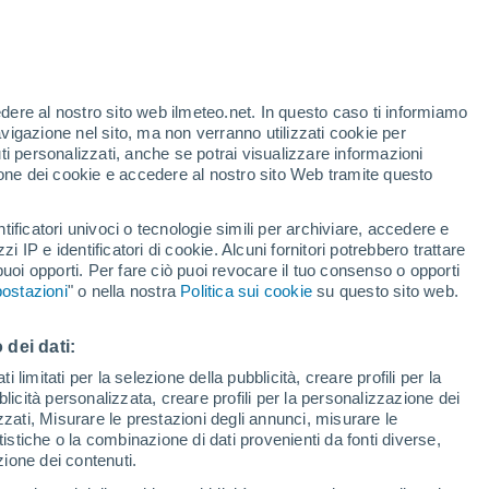
Allerta arancione
Allerta importante per alte
temperature a Montella oggi
 alto!
edere al nostro sito web ilmeteo.net. In questo caso ti informiamo
avigazione nel sito, ma non verranno utilizzati cookie per
i personalizzati, anche se potrai visualizzare informazioni
azione dei cookie e accedere al nostro sito Web tramite questo
tificatori univoci o tecnologie simili per archiviare, accedere e
e?
zzi IP e identificatori di cookie. Alcuni fornitori potrebbero trattare
 puoi opporti. Per fare ciò puoi revocare il tuo consenso o opporti
pioggia
Satelliti
Modelli
ostazioni
" o nella nostra
Politica sui cookie
su questo sito web.
 dei dati:
Martedì
Mercoledì
Giovedi
Venerdì
 limitati per la selezione della pubblicità, creare profili per la
bblicità personalizzata, creare profili per la personalizzazione dei
11 Ago
12 Ago
13 Ago
14 Ago
izzati, Misurare le prestazioni degli annunci, misurare le
istiche o la combinazione di dati provenienti da fonti diverse,
ezione dei contenuti.
60%
70%