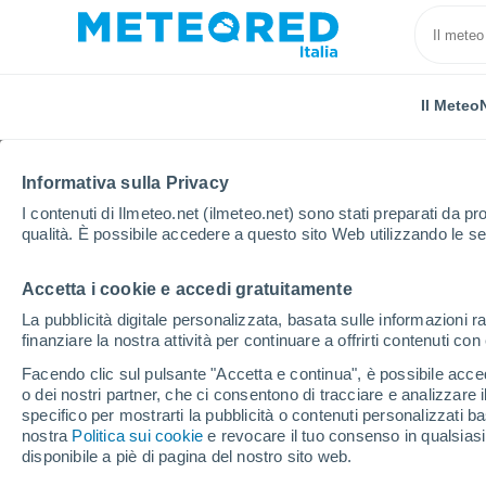
Il Meteo
Informativa sulla Privacy
I contenuti di Ilmeteo.net (ilmeteo.net) sono stati preparati da pro
qualità. È possibile accedere a questo sito Web utilizzando le se
Accetta i cookie e accedi gratuitamente
Home
Provincia di Avellino
Montella
La pubblicità digitale personalizzata, basata sulle informazioni ra
finanziare la nostra attività per continuare a offrirti contenuti co
Previsioni Meteo Monte
Facendo clic sul pulsante "Accetta e continua", è possibile accede
o dei nostri partner, che ci consentono di tracciare e analizzare
13:41
Sabato
specifico per mostrarti la pubblicità o contenuti personalizzati b
nostra
Politica sui cookie
e revocare il tuo consenso in qualsia
disponibile a piè di pagina del nostro sito web.
Nubi sparse