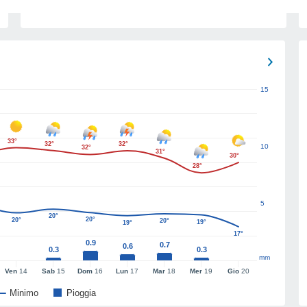
15
33°
32°
32°
10
32°
31°
30°
28°
5
20°
20°
20°
20°
19°
19°
17°
0.9
0.7
0.6
0.3
0.3
mm
Ven
14
Sab
15
Dom
16
Lun
17
Mar
18
Mer
19
Gio
20
Minimo
Pioggia