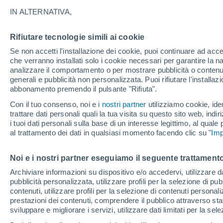
34°
IN ALTERNATIVA,
Rifiutare tecnologie simili ai cookie
UV
8 Molto
Se non accetti l'installazione dei cookie, puoi continuare ad acc
Temp. percepita 32°
FPS
25-50
che verranno installati solo i cookie necessari per garantire la n
analizzare il comportamento o per mostrare pubblicità o contenut
generali e pubblicità non personalizzata. Puoi rifiutare l'install
abbonamento premendo il pulsante "Rifiuta".
Ultim'ora.
Ondata di calore fino a Ferragosto: rischia di
Con il tuo consenso, noi e i
nostri partner
utilizziamo cookie, iden
diventare eccezionale. Svolta solo a fine mes
trattare dati personali quali la tua visita su questo sito web, indiri
i tuoi dati personali sulla base di un interesse legittimo, al quale
Il Meteo 1 - 7
Attualità
Mappa di pioggia
Radar di 
al trattamento dei dati in qualsiasi momento facendo clic su "
Imp
Noi e i nostri partner eseguiamo il seguente trattamento
Domani
Lunedì
Oggi
Archiviare informazioni su dispositivo e/o accedervi, utilizzare dati
pubblicità personalizzata, utilizzare profili per la selezione di pu
9 Ago
10 Ago
8 Ago
contenuti, utilizzare profili per la selezione di contenuti personal
prestazioni dei contenuti, comprendere il pubblico attraverso stat
sviluppare e migliorare i servizi, utilizzare dati limitati per la sel
60%
80%